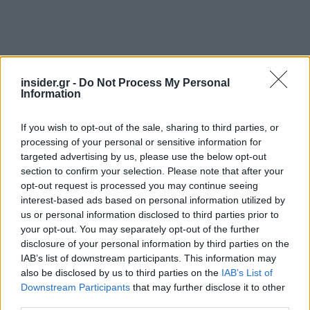
insider.gr -
Do Not Process My Personal
Information
If you wish to opt-out of the sale, sharing to third parties, or
processing of your personal or sensitive information for
targeted advertising by us, please use the below opt-out
section to confirm your selection. Please note that after your
opt-out request is processed you may continue seeing
interest-based ads based on personal information utilized by
us or personal information disclosed to third parties prior to
Με τις ασιατικές επιχειρήσεις να αποκτούν όλο
your opt-out. You may separately opt-out of the further
και περισσότερη προβολή στο παγκόσμιι
disclosure of your personal information by third parties on the
προσκήνιο, όλα τα βλέμματα είναι στραμμένα στο
IAB’s list of downstream participants. This information may
also be disclosed by us to third parties on the
IAB’s List of
πώς η «
αφρόκρεμα
» της Ινδίας διαχειρίζεται την
Downstream Participants
that may further disclose it to other
νέα κατάσταση, καθώς οι οικογένειες ψάχνουν για
third parties.