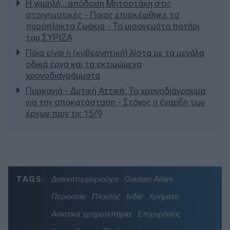
Η χαμηλή… απόδοση Μητσοτάκη στις
στοιχηματικές - Ποιος επισκέφθηκε τα
πυρόπληκτα ζωάκια - Το μισογεμάτο ποτήρι
του ΣΥΡΙΖΑ
Ποια είναι η (κυβερνητική) λίστα με τα μεγάλα
οδικά έργα και τα εκτιμώμενα
χρονοδιαγράμματα
Πυρκαγιά - Δυτική Αττική: Το χρονοδιάγραμμα
για την αποκατάσταση - Στόχος η έναρξη των
έργων πριν τις 15/9
TAGS:
Δισεκατομμυριούχοι
Gautam Adani
Περιουσία
Πλούτος
Ινδία
Χρήματα
Ασιατικά χρηματιστήρια
Επιχειρήσεις