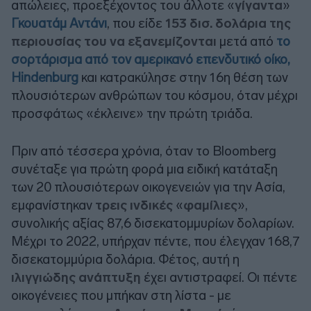
απώλειες, προεξέχοντος του άλλοτε «
γίγαντα
»
Γκουατάμ Αντάνι
, που είδε
153 δισ. δολάρια της
περιουσίας του να εξανεμίζονται
μετά από
το
σορτάρισμα από τον αμερικανό επενδυτικό οίκο,
Hindenburg
και κατρακύλησε στην 16η θέση των
πλουσιότερων ανθρώπων του κόσμου, όταν μέχρι
προσφάτως «έκλεινε» την πρώτη τριάδα.
Πριν από τέσσερα χρόνια, όταν το Bloomberg
συνέταξε για πρώτη φορά μια ειδική κατάταξη
των 20 πλουσιότερων οικογενειών για την Ασία,
εμφανίστηκαν
τρεις ινδικές
«
φαμίλιες
»,
συνολικής αξίας 87,6 δισεκατομμυρίων δολαρίων.
Μέχρι το 2022, υπήρχαν πέντε, που έλεγχαν 168,7
δισεκατομμύρια δολάρια. Φέτος, αυτή η
ιλιγγιώδης ανάπτυξη
έχει αντιστραφεί. Οι πέντε
οικογένειες που μπήκαν στη λίστα - με