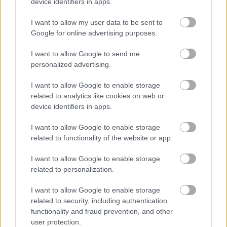
device identifiers in apps.
Ινδονησία) - Περιουσία: 38,8 δισ. δολ.
I want to allow my user data to be sent to
Google for online advertising purposes.
Κουόκ (Sun Hung Kai Properties, Χονγκ Κονγκ) -
Περιουσία: 34,8 δισ. δολ.
I want to allow Google to send me
personalized advertising.
Μιστρί (Shapoorji Pallonji Group, Ινδία) -
Περιουσία: 28,4 δισ. δολ.
I want to allow Google to enable storage
related to analytics like cookies on web or
Τσαραβανόντ (Charoen Pokphand Group,
device identifiers in apps.
Ταϋλάνδη) - Περιουσία: 28,2 δισ. δολ.
I want to allow Google to enable storage
related to functionality of the website or app.
Γιουβίντια (TCP Group, Ταϋλάνδη) - Περιουσία:
27,4 δισ. δολ.
I want to allow Google to enable storage
related to personalization.
Tσενγκ (New World Development και Chow Tai
Fook, Χονγκ Κονγκ) - Περιουσία: 25,9 δισ. δολ.
I want to allow Google to enable storage
related to security, including authentication
functionality and fraud prevention, and other
Πάο / Γου (BW και Wheelock, Χονγκ Κονγκ) -
user protection.
Περιουσία: 22,6 δισ. δολ.