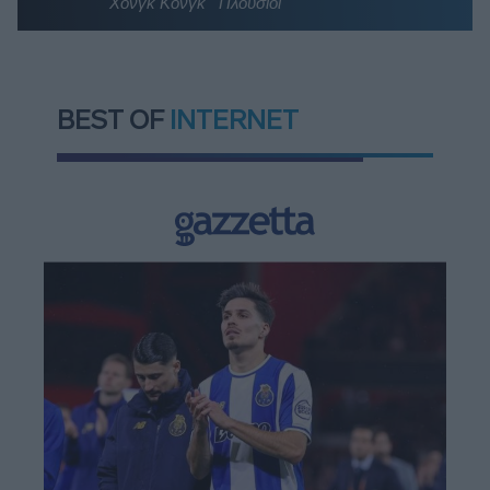
Χονγκ Κονγκ
Πλούσιοι
BEST OF
INTERNET