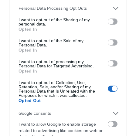
«
ενέσεις
» όλο και περισσότερο στο εξωτερικό.
Please note that this website/app uses one or more Google
«Η Ινδία απέχει πολύ από το να είναι η μόνη
Personal Data Processing Opt Outs
services and may gather and store information including but
παγκόσμια αναδυόμενη οικονομία με ένα εταιρικό
not limited to your visit or usage behaviour. You may click to
I want to opt-out of the Sharing of my
τοπίο που κυριαρχείται από μεγιστάνες και
personal data.
grant or deny consent to Google and its third-party tags to
Opted In
αδιαφανείς οικογενειακούς ομίλους ετερογενών
use your data for below specified purposes in below Google
consent section.
δραστηριοτήτων. Αλλά είναι το και το πιο
I want to opt-out of the Sale of my
Personal Data.
σημαντικό»
επισημαίνει ο Κράμπτρι.
Opted In
I want to opt-out of processing my
Η λίστα με τις 21 πλουσιότερες
Personal Data for Targeted Advertising.
Opted In
οικογένειες στην Ασία
I want to opt-out of Collection, Use,
Retention, Sale, and/or Sharing of my
Personal Data that Is Unrelated with the
Αμπάνι (Reliance Industries, Ινδία) - Περιουσία:
Purposes for which it was collected.
79,3 δισ. δολ.
Opted Out
Google consents
Aντάνι (Adani Group, Ινδία) - Περιουσία: 47,6
δισ. δολ
I want to allow Google to enable storage
related to advertising like cookies on web or
Χαρτόνο (Djarum και Bank Central Asia,