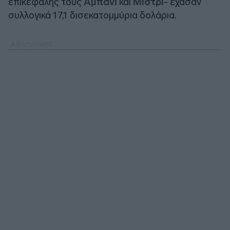
επικεφαλής τους
Αμπάνι
και
Μιστρί
- έχασαν
συλλογικά 17,1 δισεκατομμύρια δολάρια.