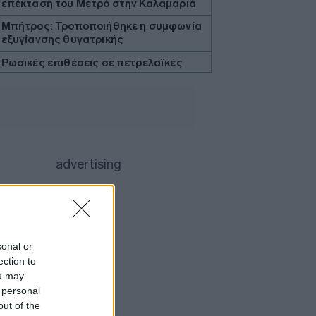
επέκταση του Μετρό στην Καλαμαριά
Μπήτρος: Τροποποιήθηκε η συμφωνία
εξυγίανσης θυγατρικής
Ρωσικές επιθέσεις σε πετρελαϊκές
εγκαταστάσεις της Naftogaz στο
ανατολικό τμήμα της Ουκρανίας
Εβδομαδιαία άνοδος 1,76% στο ΧΑ -
Νέα υπεραπόδοση στις τράπεζες
Τι αναφέρει ο ΠΟΥ για τα υποψήφια
εμβόλια για την αντιμετώπιση της
νόσου Έμπολα σε Κονγκό και Ουγκάντα
Προς χαμηλό 10ετίας η παραγωγή
ζάχαρης στην Ευρώπη
Επένδυση του EFA GROUP στη Fractal
sonal or
- Ανάπτυξη αμυντικών τεχνολογιών σε
ection to
Ελλάδα και Κύπρο
ou may
Ο Τραμπ επιβάλλει δασμούς 15% σε
 personal
βασικά υλικά τσιπ για να αντιμετωπίσει
out of the
την Κίνα