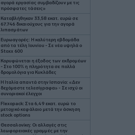
αγορά εργασίας συμβαδίζουν με τις
πρόσφατες τάσεις»
Καταβλήθηκαν 33,58 εκατ. ευρώ σε
67.746 δικαιούχους για την αγορά
λιπασμάτων
Ευρωαγορές: Η καλύτερη εβδομάδα
από τα τέλη Ιουνίου - Σε νέα υψηλά ο
Stoxx 600
Κορυφώνεται η έξοδος των εκδρομέων
- Στο 100% η πληρότητα σε πολλά
δρομολόγια για Κυκλάδες
Η Ιταλία απαντά στην Ισπανία: «Δεν
δεχόμαστε τελεσίγραφα» - Σε ισχύ οι
συνοριακοί έλεγχοι
Flexopack: Στα 6,49 εκατ. ευρώ το
μετοχικό κεφάλαιο μετά την άσκηση
stock options
Θεσσαλονίκη: Οι αλλαγές στις
λεωφορειακές γραμμές με την