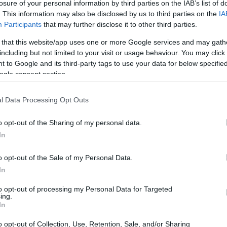
losure of your personal information by third parties on the IAB’s list of
. This information may also be disclosed by us to third parties on the
IA
17:29
Participants
that may further disclose it to other third parties.
 that this website/app uses one or more Google services and may gath
17:28
including but not limited to your visit or usage behaviour. You may click 
λογίες που αναδύονται στις αγορές και
 to Google and its third-party tags to use your data for below specifi
ο κ. Στουρνάρας επεσήμανε πως
η
ogle consent section.
17:15
ς από τις Κεντρικές Τράπεζες (CBDC)
l Data Processing Opt Outs
τηση στα ασταθή και επικίνδυνα για τη
α κρυπτονομίσματα
του ιδιωτικού τομέα,
17:13
o opt-out of the Sharing of my personal data.
ική εποπτεία του οικοσυστήματος των
In
16:54
o opt-out of the Sale of my Personal Data.
In
της ΤτΕ:
to opt-out of processing my Personal Data for Targeted
16:53
ing.
In
o opt-out of Collection, Use, Retention, Sale, and/or Sharing