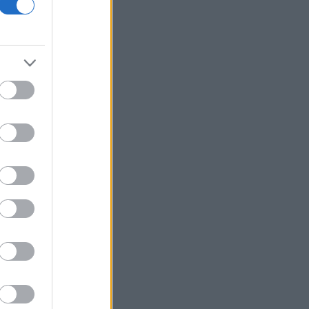
Wall Street: Κέρδη παρά τα στοιχεία
για την απασχόληση - Άνοδος 16% για
Airbnb
Cloudflare: Άλμα 12% της μετοχής
μετά την αναβάθμιση του guidance
Υπ. Παιδείας: Στεγαστικό επίδομα
ύψους 2,3 εκατ. ευρώ σε 1.120
φοιτητές του Πανεπιστημίου
Θεσσαλίας
Υεμένη: Νέα φονική επίθεση των Χούθι
μέσα σε δύο ημέρες
ΥΠΑΑΤ: Επιπλέον 12,5 εκατ. ευρώ στις
Περιφέρειες για την ενίσχυση της
βιοασφάλειας
Ακίνητα - Αθήνα: Οι τιμές και τα ειδικά
χαρακτηριστικά σε περιοχές του
ιστορικού - εμπορικού κέντρου
ΗΠΑ: Χάθηκαν 23.000 θέσεις εργασίας
τον Ιούλιο - Σημάδια επιδείνωσης στην