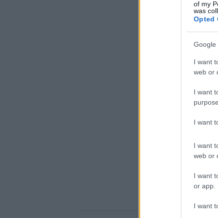
of my P
was col
Opted 
Google 
I want t
web or d
I want t
purpose
I want 
I want t
web or d
I want t
or app.
I want t