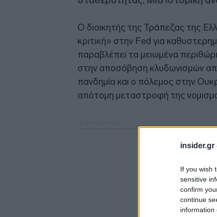
σταθερότητας: Μια ιστορική α
Ο διοικητής της Τράπεζας της Ελ
κριτική» στην Fed για καθυστερη
παραβλέπει τα μειωμένα περιθώρ
στην αποσόβηση κλυδωνισμών απ
πανδημία και ο πόλεμος στην Ουκρα
απότομη μεταστροφή της νομισματ
insider.gr
If you wish 
sensitive in
confirm you
continue se
information 