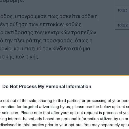
ναδρομή».
18:23
λάδος, υπογράμμισε πως ασκείται «άδικη
μένη αύξηση των επιτοκίων, καθώς
18:22
ια αντίδρασης των κεντρικών τραπεζών
ό την πλευρά της προσφοράς, όπως η
18:09
νία, και υποτιμά τον κίνδυνο από μια
ικής πολιτικής.
18:00
17:53
 -
Do Not Process My Personal Information
17:34
to opt-out of the sale, sharing to third parties, or processing of your per
formation for targeted advertising by us, please use the below opt-out s
r selection. Please note that after your opt-out request is processed y
17:33
eing interest-based ads based on personal information utilized by us or
disclosed to third parties prior to your opt-out. You may separately opt-