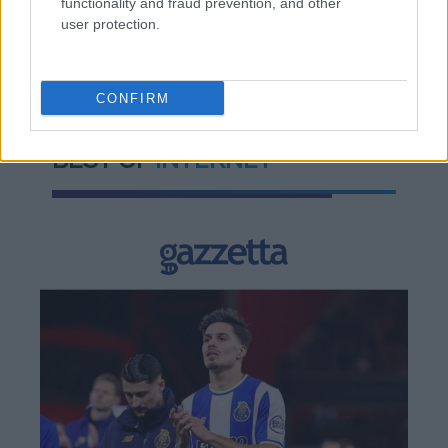
functionality and fraud prevention, and other
user protection.
TAGS:
Fed
Ομόλογα
CONFIRM
BEST OF
INTERNET