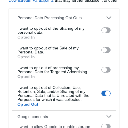
Downstream Participants
that may further disclose it to other
third parties.
Please note that this website/app uses one or more Google
Personal Data Processing Opt Outs
services and may gather and store information including but
not limited to your visit or usage behaviour. You may click to
I want to opt-out of the Sharing of my
personal data.
grant or deny consent to Google and its third-party tags to
Opted In
use your data for below specified purposes in below Google
consent section.
I want to opt-out of the Sale of my
Ακολουθήστε το
insider.gr στο Google News
και μάθετε
Personal Data.
πρώτοι όλες τις
ειδήσεις
από την Ελλάδα και τον κόσμο.
Opted In
I want to opt-out of processing my
Personal Data for Targeted Advertising.
Opted In
I want to opt-out of Collection, Use,
Retention, Sale, and/or Sharing of my
Personal Data that Is Unrelated with the
Purposes for which it was collected.
Opted Out
Google consents
I want to allow Google to enable storage