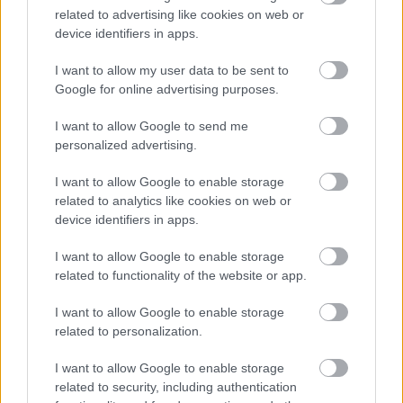
related to advertising like cookies on web or
device identifiers in apps.
I want to allow my user data to be sent to
Google for online advertising purposes.
I want to allow Google to send me
Διαβάζονται αυτή τη στιγμή
personalized advertising.
Η γαλάζια «θετική ατζέντα» στο δρόμο για το
2027 - Το παράπονο της Καρυστιανού - Στον
I want to allow Google to enable storage
ΣΥΡΙΖΑ μελετούν Ιστορία
related to analytics like cookies on web or
device identifiers in apps.
Πυρόπληκτοι: Τι σημαίνουν τα «πράσινα»,
«κίτρινα» και «κόκκινα» σπίτια για τις
I want to allow Google to enable storage
αποζημιώσεις
related to functionality of the website or app.
Ποια είναι η (κυβερνητική) λίστα με τα μεγάλα
I want to allow Google to enable storage
οδικά έργα και τα εκτιμώμενα
related to personalization.
χρονοδιαγράμματα
I want to allow Google to enable storage
related to security, including authentication