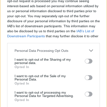
opt-out request is processed you may continue seeing
interest-based ads based on personal information utilized by
Ακολουθήστε το
insider.gr στο Google News
και μάθετε
us or personal information disclosed to third parties prior to
πρώτοι όλες τις
ειδήσεις
από την Ελλάδα και τον κόσμο.
your opt-out. You may separately opt-out of the further
disclosure of your personal information by third parties on the
IAB’s list of downstream participants. This information may
also be disclosed by us to third parties on the
IAB’s List of
Downstream Participants
that may further disclose it to other
third parties.
Please note that this website/app uses one or more Google
Personal Data Processing Opt Outs
services and may gather and store information including but
not limited to your visit or usage behaviour. You may click to
I want to opt-out of the Sharing of my
personal data.
grant or deny consent to Google and its third-party tags to
Opted In
use your data for below specified purposes in below Google
consent section.
I want to opt-out of the Sale of my
Personal Data.
Opted In
I want to opt-out of processing my
Personal Data for Targeted Advertising.
Opted In