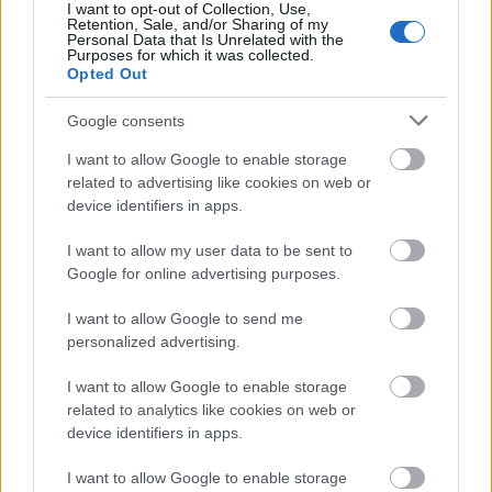
Διαβάζονται αυτή τη στιγμή
I want to opt-out of Collection, Use,
Retention, Sale, and/or Sharing of my
Personal Data that Is Unrelated with the
Τράπεζες: Στα 55,5 εκατ. ευρώ ο λογαριασμός
Purposes for which it was collected.
από τα δάνεια του ν. Κατσέλη
Opted Out
Νέο Χωροταξικό Τουρισμού: Οι νέες «κόκκινες
Google consents
γραμμές» για το περιβάλλον και τι αλλάζει σε
ξενοδοχεία, νησιά και επενδύσεις
I want to allow Google to enable storage
Τα ανοιχτά μέτωπα για την ενίσχυση της
related to advertising like cookies on web or
ελληνικής βιομηχανίας
device identifiers in apps.
I want to allow my user data to be sent to
Google for online advertising purposes.
I want to allow Google to send me
personalized advertising.
TAGS:
Αεροδρόμιο Ελευθέριος Βενιζέλος (ΔΑΑ)
I want to allow Google to enable storage
related to analytics like cookies on web or
device identifiers in apps.
BEST OF
INTERNET
I want to allow Google to enable storage