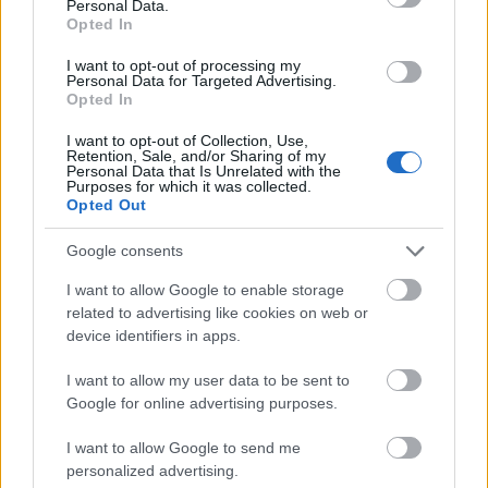
Personal Data.
Opted In
I want to opt-out of processing my
Personal Data for Targeted Advertising.
Opted In
I want to opt-out of Collection, Use,
Retention, Sale, and/or Sharing of my
Personal Data that Is Unrelated with the
Purposes for which it was collected.
Opted Out
Ακολουθήστε το
insider.gr στο Google News
και μάθετε
πρώτοι όλες τις
ειδήσεις
από την Ελλάδα και τον κόσμο.
Google consents
I want to allow Google to enable storage
related to advertising like cookies on web or
device identifiers in apps.
I want to allow my user data to be sent to
Google for online advertising purposes.
I want to allow Google to send me
personalized advertising.