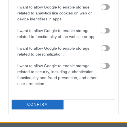
I want to allow Google to enable storage
related to analytics like cookies on web or
device identifiers in apps.
I want to allow Google to enable storage
related to functionality of the website or app.
Διαβάζονται αυτή τη στιγμή
I want to allow Google to enable storage
related to personalization.
Η γαλάζια «θετική ατζέντα» στο δρόμο για το
2027 - Το παράπονο της Καρυστιανού - Στον
I want to allow Google to enable storage
ΣΥΡΙΖΑ μελετούν Ιστορία
related to security, including authentication
functionality and fraud prevention, and other
Πυρόπληκτοι: Τι σημαίνουν τα «πράσινα»,
user protection.
«κίτρινα» και «κόκκινα» σπίτια για τις
αποζημιώσεις
Ποια είναι η (κυβερνητική) λίστα με τα μεγάλα
CONFIRM
οδικά έργα και τα εκτιμώμενα
χρονοδιαγράμματα