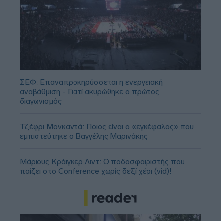
ΣΕΦ: Επαναπροκηρύσσεται η ενεργειακή
αναβάθμιση - Γιατί ακυρώθηκε ο πρώτος
διαγωνισμός
Τζέφρι Μονκαντά: Ποιος είναι ο «εγκέφαλος» που
εμπιστεύτηκε ο Βαγγέλης Μαρινάκης
Μάριους Κράιγκερ Λιντ: Ο ποδοσφαιριστής που
παίζει στο Conference χωρίς δεξί χέρι (vid)!