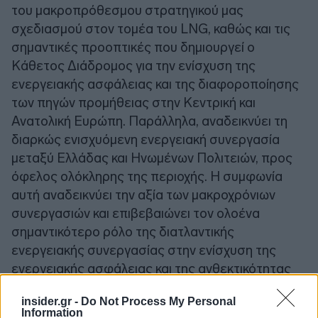
του μακροπρόθεσμου στρατηγικού μας
σχεδιασμού στον τομέα του LNG, καθώς και τις
σημαντικές προοπτικές που δημιουργεί ο
Κάθετος Διάδρομος για την ενίσχυση της
ενεργειακής ασφάλειας και της διαφοροποίησης
των πηγών προμήθειας στην Κεντρική και
Ανατολική Ευρώπη. Παράλληλα, αναδεικνύει τη
διαρκώς ενισχυόμενη ενεργειακή συνεργασία
μεταξύ Ελλάδας και Ηνωμένων Πολιτειών, προς
όφελος ολόκληρης της περιοχής. Η συμφωνία
αυτή αναδεικνύει την αξία των μακροχρόνιων
συνεργασιών και επιβεβαιώνει τον ολοένα
σημαντικότερο ρόλο της διατλαντικής
ενεργειακής συνεργασίας στην ενίσχυση της
ενεργειακής ασφάλειας και της ανθεκτικότητας
των αγορών της ευρύτερης περιοχής».
insider.gr -
Do Not Process My Personal
Information