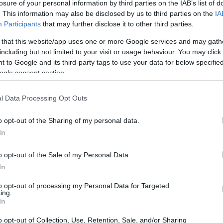
losure of your personal information by third parties on the IAB’s list of
. This information may also be disclosed by us to third parties on the
IA
14:34
Participants
that may further disclose it to other third parties.
 that this website/app uses one or more Google services and may gath
14:21
including but not limited to your visit or usage behaviour. You may click 
 to Google and its third-party tags to use your data for below specifi
ogle consent section.
14:17
l Data Processing Opt Outs
14:06
o opt-out of the Sharing of my personal data.
In
13:56
o opt-out of the Sale of my Personal Data.
In
13:42
to opt-out of processing my Personal Data for Targeted
ing.
In
13:35
o opt-out of Collection, Use, Retention, Sale, and/or Sharing