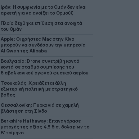
Ιράν: Η συμφωνία με το Ομάν δεν είναι
αρκετή για να ανοίξει το Ορμούζ
Πλοίο δέχθηκε επίθεση στα ανοιχτά
του Ομάν
Apple: Οι χρήστες Mac στην Κίνα
μπορούν να συνδέσουν την υπηρεσία
AI Qwen της Alibaba
Βουλγαρία: Drone συνετρίβη κοντά
κοντά σε σταθμό συμπίεσης του
διαβαλκανικού αγωγού φυσικού αερίου
Τσουκαλάς: Xρειάζεται άλλη
εξωτερική πολιτική με στρατηγικό
βάθος
Θεσσαλονίκη: Πυρκαγιά σε χαμηλή
βλάστηση στη Σίνδο
Berkshire Hathaway: Επαναγόρασε
μετοχές της αξίας 4,5 δισ. δολαρίων το
Β' τρίμηνο