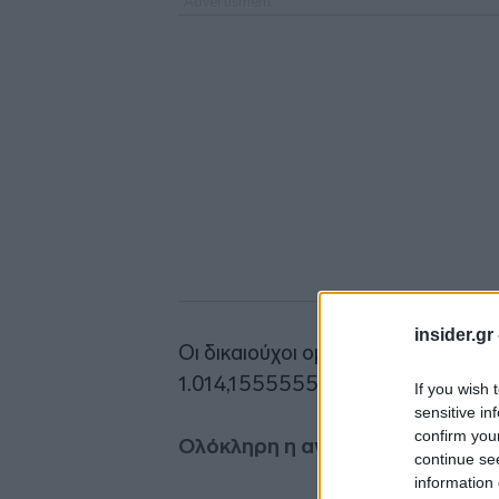
insider.gr
Οι δικαιούχοι ομολογιούχοι θα λά
1.014,1555555556 ευρώ.
If you wish 
sensitive in
confirm you
Ολόκληρη η ανακοίνωση:
continue se
information 