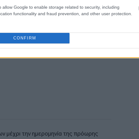
o allow Google to enable storage related to security, including
ου/ονομαστική αξία που προεξοφλείται,
cation functionality and fraud prevention, and other user protection.
ία,
CONFIRM
κων μέχρι την ημερομηνία της πρόωρης