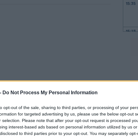
15:35
15:23
15:00
14:51
 -
Do Not Process My Personal Information
βουν για κάθε ομολογία συνολικό ποσό
14:49
to opt-out of the sale, sharing to third parties, or processing of your per
formation for targeted advertising by us, please use the below opt-out s
r selection. Please note that after your opt-out request is processed y
14:42
eing interest-based ads based on personal information utilized by us or
disclosed to third parties prior to your opt-out. You may separately opt-