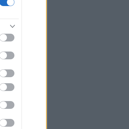
Κρασνοντάρ ύστερα από ουκρανική
επίθεση με drones
Κορυφώνεται η έξοδος του Αυγούστου
Τουρνάς: Το ΠΣ αντιμετώπισε
πρωτοφανείς ακραίες συνθήκες
Ισραηλινά ΜΜΕ: Σε κρίσιμη κατάσταση
η υγεία του Μοτζταμπά Χαμενεΐ -
Σύντομα μπορεί να είναι νεκρός
Marfin: Επιμένει ο δικηγόρος της
46χρονης για την ταυτοποίηση - «Η
ίδια εξέταση είχε γίνει και το 2022»
Situational Awareness: Συρροή
επενδυτών παρότι το hedge fund
βρέθηκε στα όρια της κατάρρευσης
ΙΣΑ: Ζητά άμεση αναστολή της
υποχρεωτικής καταχώρισης
αποτελεσμάτων στο Ψηφιακό
Αποθετήριο
Η ακραία ζέστη δημιουργεί μια νέα