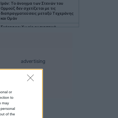
Ιράν: Το άνοιγμα των Στενών του
Ορμούζ δεν σχετίζεται με τις
διαπραγματεύσεις μεταξύ Τεχεράνης
και Ομάν
Σκέρτσος: Χωρίς ουσιαστικά
επιχειρήματα η απάντηση του ΠΑΣΟΚ
για την έκθεση του ΟΟΣΑ
Σούπερ μάρκετ: Πώς ψωνίζει ο
Έλληνας καταναλωτής σε καιρούς
ακρίβειας
Σε γυναίκα 57 ετών ανήκει η σορός που
βρέθηκε σε προχωρημένη σήψη στον
Λυκαβηττό
Τσίπρας: Στις 2 Σεπτεμβρίου η
παρουσίαση του οικονομικού
sonal or
προγράμματος της ΕΛ.Α.Σ. στη
ection to
Θεσσαλονίκη
ou may
ΗΠΑ: Η Γερουσία ενέκρινε
 personal
βραχυπρόθεσμη χρηματοδότηση της
out of the
ομοσπονδιακής κυβέρνησης - Αγνόησε