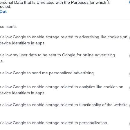
ersonal Data that Is Unrelated with the Purposes for which it
lected.
Out
13:17
Α ΕΠΕΝΔΥΣΕΩΝ ΣΕ ΑΚΙΝΗΤΗ
13:13
consents
νώνει την άσκηση του δικαιώματος
o allow Google to enable storage related to advertising like cookies on
ομολογιών, ονομαστικής αξίας €1.000
13:01
evice identifiers in apps.
δανείου ποσού €100.000.000 (οι
o allow my user data to be sent to Google for online advertising
δωσε δυνάμει του από 12.01.2022
s.
12:50
ολογιακού Δανείου έως €100.000.000 και
to allow Google to send me personalized advertising.
ων Ομολογιούχων, όπως αυτό
026 (το «Πρόγραμμα ΚΟΔ»).
12:43
o allow Google to enable storage related to analytics like cookies on
evice identifiers in apps.
οιηθεί σύμφωνα με τον όρο 4.8 του
12:23
o allow Google to enable storage related to functionality of the website
24 Ιουνίου 2026, κατά την οποία η
α με τους όρους του Προγράμματος ΚΟΔ,
ς τα παρακάτω ποσά:
o allow Google to enable storage related to personalization.
12:16