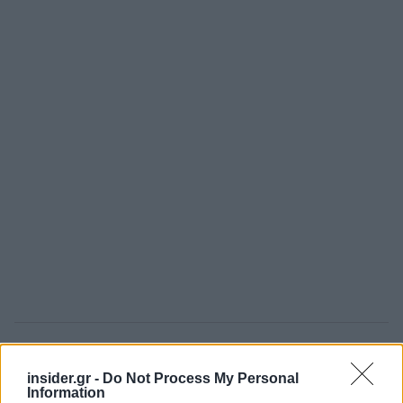
«Η Τεχνητή Νοημοσύνη θα μεταμορφώσει το
insider.gr -
Do Not Process My Personal
εμπόριο βαθύτερα από ό,τι το διαδίκτυο ή η
Information