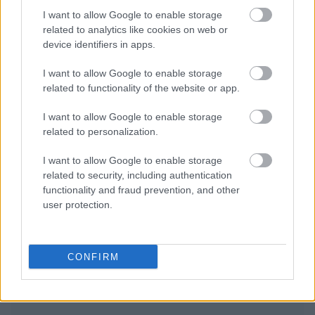
I want to allow Google to enable storage
related to analytics like cookies on web or
device identifiers in apps.
I want to allow Google to enable storage
related to functionality of the website or app.
I want to allow Google to enable storage
related to personalization.
I want to allow Google to enable storage
Διαβάζονται αυτή τη στιγμή
related to security, including authentication
functionality and fraud prevention, and other
Τράπεζες: Στα 55,5 εκατ. ευρώ ο λογαριασμός
user protection.
από τα δάνεια του ν. Κατσέλη
Νέο Χωροταξικό Τουρισμού: Οι νέες «κόκκινες
γραμμές» για το περιβάλλον και τι αλλάζει σε
CONFIRM
ξενοδοχεία, νησιά και επενδύσεις
Τα ανοιχτά μέτωπα για την ενίσχυση της
ελληνικής βιομηχανίας