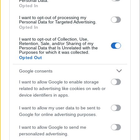
Partnerships, Commerce στην OpenAI. «Μέσω
Personal Data.
Opted In
της ενσωμάτωσης με το Visa Intelligent
Commerce, δημιουργούμε την υποδομή για
I want to opt-out of processing my
Personal Data for Targeted Advertising.
ασφαλείς, διαφανείς και ελεγχόμενες από τον
Opted In
χρήστη agentic συναλλαγές, βοηθώντας τους
I want to opt-out of Collection, Use,
ανθρώπους να κάνουν περισσότερα μέσω AI
Retention, Sale, and/or Sharing of my
Personal Data that Is Unrelated with the
agents, διατηρώντας παράλληλα τη βεβαιότητα
Purposes for which it was collected.
ότι οι πληρωμές διεκπεραιώνονται με ασφάλεια
Opted Out
και αξιοπιστία».
Google consents
I want to allow Google to enable storage
Ακολουθήστε το
insider.gr στο Google News
και μάθετε
related to advertising like cookies on web or
πρώτοι όλες τις
ειδήσεις
από την Ελλάδα και τον κόσμο.
device identifiers in apps.
I want to allow my user data to be sent to
Google for online advertising purposes.
I want to allow Google to send me
personalized advertising.