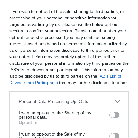
τεχνολογία των κινητών τηλεφώνων»
, δήλωσε
η
Sevi Vassileva
, General Manager για Ελλάδα,
If you wish to opt-out of the sale, sharing to third parties, or
Κύπρο, Μάλτα και Ισραήλ στη Visa. «Καθώς οι AI
processing of your personal or sensitive information for
targeted advertising by us, please use the below opt-out
agents συμμετέχουν ενεργά στην οικονομία, η
section to confirm your selection. Please note that after your
προτεραιότητα της Visa είναι να διασφαλίζει ότι
opt-out request is processed you may continue seeing
οι συναλλαγές είναι αξιόπιστες, ασφαλείς και
interest-based ads based on personal information utilized by
απρόσκοπτες. Αυτή είναι η υποδομή που χτίζουμε
us or personal information disclosed to third parties prior to
your opt-out. You may separately opt-out of the further
με συνεργάτες όπως η OpenAI».
disclosure of your personal information by third parties on the
IAB’s list of downstream participants. This information may
«Το εμπόριο θα πραγματοποιείται σε πολύ
also be disclosed by us to third parties on the
IAB’s List of
περισσότερα μέρη και με πολύ περισσότερους
Downstream Participants
that may further disclose it to other
third parties.
τρόπους
από ό,τι σήμερα, ενώ οι agents θα
διαδραματίζουν ολοένα και πιο σημαντικό ρόλο,
Please note that this website/app uses one or more Google
Personal Data Processing Opt Outs
βοηθώντας τους ανθρώπους να ολοκληρώνουν
services and may gather and store information including but
not limited to your visit or usage behaviour. You may click to
I want to opt-out of the Sharing of my
εργασίες που περιλαμβάνουν χρήματα - από
personal data.
grant or deny consent to Google and its third-party tags to
αγορές και πληρωμές έως πιο σύνθετες
Opted In
use your data for below specified purposes in below Google
συναλλαγές», δήλωσε ο
Marco Mahrus
, Head of
consent section.
I want to opt-out of the Sale of my