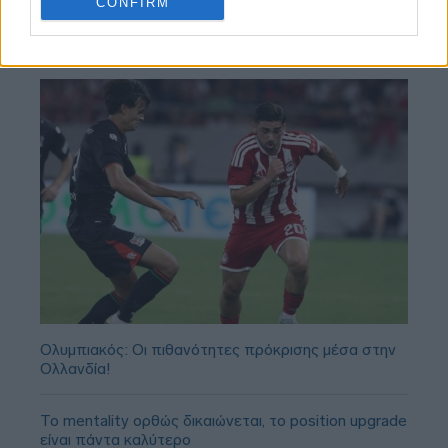
CONFIRM
Ολυμπιακός: Οι πιθανότητες πρόκρισης μέσα στην
Ολλανδία!
Το mentality ορθώς δικαιώνεται, το position upgrade
είναι πάντα καλύτερο