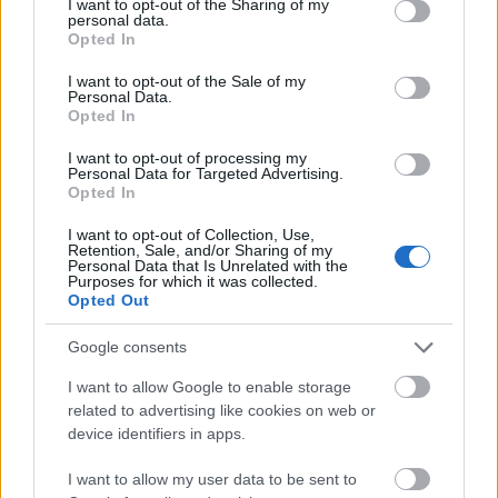
not limited to your visit or usage behaviour. You may click to
I want to opt-out of the Sharing of my
πρώτοι όλες τις
ειδήσεις
από την Ελλάδα και τον κόσμο.
personal data.
grant or deny consent to Google and its third-party tags to
Opted In
use your data for below specified purposes in below Google
consent section.
I want to opt-out of the Sale of my
Personal Data.
Opted In
I want to opt-out of processing my
Personal Data for Targeted Advertising.
Opted In
I want to opt-out of Collection, Use,
Retention, Sale, and/or Sharing of my
Personal Data that Is Unrelated with the
Purposes for which it was collected.
Opted Out
Google consents
I want to allow Google to enable storage
related to advertising like cookies on web or
device identifiers in apps.
Διαβάζονται αυτή τη στιγμή
I want to allow my user data to be sent to
Ο Τραμπ αναδημοσίευσε συνέντευξη του