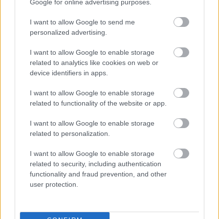
Google for online advertising purposes.
Πλεύρη
Εξοικονομώ - Επιχειρώ: Παράταση έως τις 30
I want to allow Google to send me
Νοεμβρίου για περισσότερες από 400
personalized advertising.
επιχειρήσεις
I want to allow Google to enable storage
Μετά την επιτυχία των καθαρών οικοπέδων, ας
related to analytics like cookies on web or
τολμήσουμε τα «καθαρά χωράφια» και
device identifiers in apps.
μεταρρύθμιση της γης στην Ελλάδα
I want to allow Google to enable storage
related to functionality of the website or app.
I want to allow Google to enable storage
related to personalization.
TAGS:
Aegean
Αεροπορικές εταιρείες
Ισλανδία
I want to allow Google to enable storage
related to security, including authentication
functionality and fraud prevention, and other
user protection.
BEST OF
INTERNET