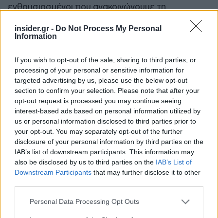
ενθουσιασμένοι που ανακοινώνουμε τη
στρατηγική συνεργασία μας με την AEGEAN, η
insider.gr -
Do Not Process My Personal
οποία ανοίγει νέες δυνατότητες για τους
Information
επιβάτες μας που ταξιδεύουν μεταξύ Ελλάδας και
Ισλανδίας. Καλωσορίζουμε την AEGEAN ως έναν
If you wish to opt-out of the sale, sharing to third parties, or
πολύτιμο συνεργάτη και ανυπομονούμε να
processing of your personal or sensitive information for
targeted advertising by us, please use the below opt-out
συνεργαστούμε, ώστε να προσφέρουμε στους
section to confirm your selection. Please note that after your
επιβάτες μας μια ομαλή και ευχάριστη ταξιδιωτική
opt-out request is processed you may continue seeing
εμπειρία».
interest-based ads based on personal information utilized by
us or personal information disclosed to third parties prior to
your opt-out. You may separately opt-out of the further
Η συμφωνία εντάσσεται στη στρατηγική της
disclosure of your personal information by third parties on the
AEGEAN για συνεχή ενίσχυση της
IAB’s list of downstream participants. This information may
συνδεσιμότητας του δικτύου της, διευρύνοντας
also be disclosed by us to third parties on the
IAB’s List of
την παρουσία της σε αγορές με αυξανόμενο
Downstream Participants
that may further disclose it to other
third parties.
τουριστικό ενδιαφέρον.
Please note that this website/app uses one or more Google
Personal Data Processing Opt Outs
services and may gather and store information including but
Ακολουθήστε το
insider.gr στο Google News
και μάθετε