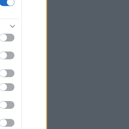
διαγωνισμός για την ανάπλαση των
204,6 εκατ. ευρώ
Σκέρτσος: «Το ΠΑΣΟΚ υποκαθιστά την
οικονομική ανάλυση με πολιτική
προπαγάνδα»
Υπ. Παιδείας: 3,35 εκατ. ευρώ στο
Πανεπιστήμιο Κρήτης για το
στεγαστικό επίδομα των φοιτητών
Η UEFA συνεχίζει το μποϊκοτάζ του
Μουντιάλ παρά την αναδίπλωση της
FIFA
Τραμπ: Νέα προσπάθεια
απομάκρυνσης της Λίζα Κουκ παρά το
«μπλόκο» του Ανωτάτου Δικαστηρίου
Φωτιά στη Σητεία - Μεγάλη
κινητοποίηση της Πυροσβεστικής
Σχέδια Βελτίωσης: Υπεγράφη η ΚΥΑ -
Ανοίγει ο δρόμος για επενδύσεις 263,5
εκατ. ευρώ