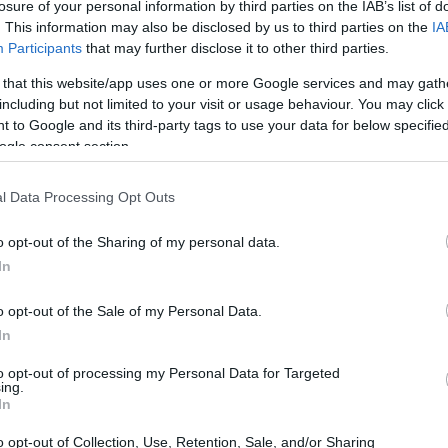
 Bloomberg για σχόλιο.
losure of your personal information by third parties on the IAB’s list of
. This information may also be disclosed by us to third parties on the
IA
Participants
that may further disclose it to other third parties.
ροσκαφών ευρείας ατράκτου αποκλειστικά
22:45
 that this website/app uses one or more Google services and may gath
bus A350 και παλαιότερα Airbus A330.
including but not limited to your visit or usage behaviour. You may click 
ητήσεις με την Boeing, φαίνεται ότι
 to Google and its third-party tags to use your data for below specifi
22:32
στή ώστε να διατηρήσει την ομοιογένεια
ogle consent section.
το λειτουργικό κόστος.
22:13
l Data Processing Opt Outs
o opt-out of the Sharing of my personal data.
22:10
In
o opt-out of the Sale of my Personal Data.
22:00
In
21:52
to opt-out of processing my Personal Data for Targeted
ing.
In
21:46
o opt-out of Collection, Use, Retention, Sale, and/or Sharing