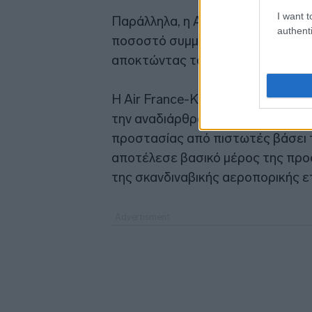
I want t
Παράλληλα, η Air France-KLM ανα
authenti
ποσοστό συμμετοχής της στη SA
αποκτώντας τα μερίδια των Castlel
Η Air France-KLM είχε αρχικά απ
την αναδιάρθρωση της εταιρείας κ
προστασίας από πιστωτές βάσει τ
αποτέλεσε βασικό μέρος της προ
της σκανδιναβικής αεροπορικής ετ