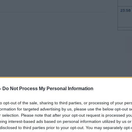
23:58
23:53
23:50
23:44
 -
Do Not Process My Personal Information
23:32
μφωνία αναμένεται να οριστικοποιηθεί τις
to opt-out of the sale, sharing to third parties, or processing of your per
αδόσεις των αεροσκαφών προβλέπεται να
formation for targeted advertising by us, please use the below opt-out s
23:17
r selection. Please note that after your opt-out request is processed y
ης δεκαετίας.
eing interest-based ads based on personal information utilized by us or
ις εμπορικές διαπραγματεύσεις, ενώ η SAS
disclosed to third parties prior to your opt-out. You may separately opt-
23:03