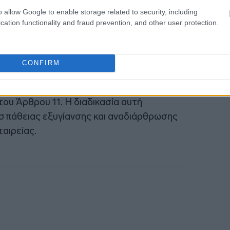
20:19
o allow Google to enable storage related to security, including
κοίνωσε πέρυσι ότι θα αυξήσει το
cation functionality and fraud prevention, and other user protection.
S στο 60,5% από περίπου 20%,
ake LP και Lind Invest.
CONFIRM
οκτήσει συμμετοχή στη SAS το 2023, μετά
αι την υπαγωγή της στη διαδικασία
ου Άρθρου 11. Η διαδικασία αυτή
σπάθειας εξυγίανσης και αναδιάρθρωσης
αιρείας.