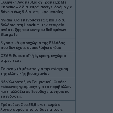
Ελληνική Αναπτυξιακή Τράπεζα: Με
«προίκα» 2 δισ. ευρώ ανοίγει δρόμο για
δάνεια έως 5 δισ. σε μικρομεσαίες
Nvidia: Θα επενδύσει έως και 3 δισ.
δολάρια στη Lancium, την εταιρεία
ανάπτυξης του κέντρου δεδομένων
Stargate
5 γραφικά ψαροχώρια της Ελλάδας
που δεν έχετε ανακαλύψει ακόμα
ΟΣΔΕ: Ευρωπαϊκή έγκριση, εγχώριο
στρες τεστ
Τα ανοιχτά μέτωπα για την ενίσχυση
της ελληνικής βιομηχανίας
Νέο Χωροταξικό Τουρισμού: Οι νέες
«κόκκινες γραμμές» για το περιβάλλον
και τι αλλάζει σε ξενοδοχεία, νησιά και
επενδύσεις
Τράπεζες: Στα 55,5 εκατ. ευρώ ο
λογαριασμός από τα δάνεια του ν.