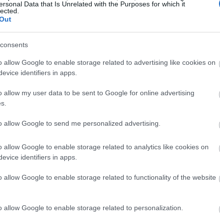
ersonal Data that Is Unrelated with the Purposes for which it
lected.
Out
21:39
consents
21:27
o allow Google to enable storage related to advertising like cookies on
evice identifiers in apps.
o allow my user data to be sent to Google for online advertising
21:11
s.
to allow Google to send me personalized advertising.
21:01
o allow Google to enable storage related to analytics like cookies on
ρείες, η μεγαλύτερη αεροπορική εταιρεία
evice identifiers in apps.
 από τις συνέπειες του πολέμου με το
20:42
o allow Google to enable storage related to functionality of the website
περικόψει ορισμένες πτήσεις μετά την
20:32
ΐας στα Στενά του Ορμούζ, γεγονός που
ών καυσίμων σε ιστορικά υψηλά επίπεδα.
o allow Google to enable storage related to personalization.