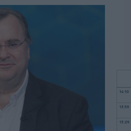
14:10
13:59
13:29