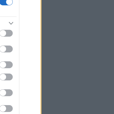
Τράπεζες: Στα 15 δισ. ευρώ ο στόχος
για νέα δάνεια το 2026
Γερμανία: Επεκτείνεται η έρευνα για
την ασφάλεια από τα drones μετά το
περιστατικό σε αεροδρόμιο
Καναδάς: Σε κατάσταση έκτακτης
ανάγκης κηρύχθηκε η επαρχία της
Βρετανικής Κολομβίας εξαιτίας των
πυρκαγιών
ΗΠΑ: Ο καρκίνος του Τζο Μπάιντεν έχει
εξαπλωθεί δηλώνει ο γιος του
Κέρκυρα: Οι top παραλίες που πρέπει
να επισκεφθείτε
«Moneymaxxing»: Δεν είναι απλά
trend αλλά τρόπος ζωής