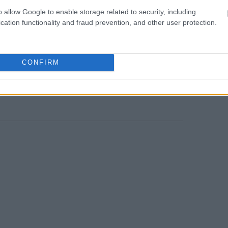
o allow Google to enable storage related to security, including
 ουσιαστικά να έχω ήδη περάσει πλήρως σε
cation functionality and fraud prevention, and other user protection.
δήλωσε ο Hoffman σε podcast με τη
 δημοσιεύθηκε την Παρασκευή.
CONFIRM
News
και μάθετε πρώτοι όλες τις
ειδήσεις
από την