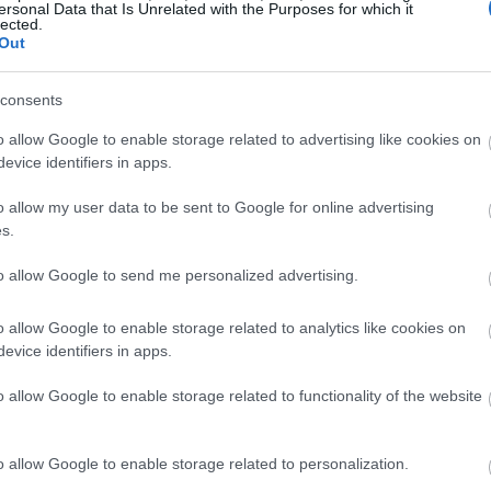
ersonal Data that Is Unrelated with the Purposes for which it
lected.
09:12
Out
09:00
consents
o allow Google to enable storage related to advertising like cookies on
evice identifiers in apps.
08:55
o allow my user data to be sent to Google for online advertising
s.
08:49
to allow Google to send me personalized advertising.
08:41
o allow Google to enable storage related to analytics like cookies on
ής της Manas, μιας εταιρείας που
evice identifiers in apps.
κευτική εταιρεία με εγγενή αξιοποίηση
08:32
o allow Google to enable storage related to functionality of the website
e)». Τις τελευταίες ημέρες, είχε
ουλο της Microsoft, Satya Nadella, ότι θα
o allow Google to enable storage related to personalization.
 σε αυτό το εγχείρημα.