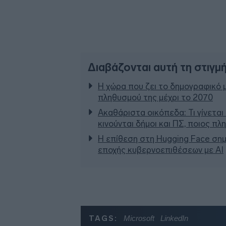
Διαβάζονται αυτή τη στιγμ
Η χώρα που ζει το δημογραφικό 
πληθυσμού της μέχρι το 2070
Ακαθάριστα οικόπεδα: Τι γίνεται
κινούνται δήμοι και ΠΣ, ποιος π
Η επίθεση στη Hugging Face σημ
εποχής κυβερνοεπιθέσεων με AI
TAGS:
Microsoft
LinkedIn