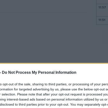
11:57
11:51
11:37
11:26
11:16
11:04
 -
Do Not Process My Personal Information
to opt-out of the sale, sharing to third parties, or processing of your per
και το ανέδειξε στην κορυφαία
formation for targeted advertising by us, please use the below opt-out s
10:57
ωσης και εύρεσης ταλέντων από
r selection. Please note that after your opt-out request is processed y
man πούλησε την εταιρεία στη Microsoft
eing interest-based ads based on personal information utilized by us or
10:48
disclosed to third parties prior to your opt-out. You may separately opt-
ίων το 2016. Στις αρχές του επόμενου