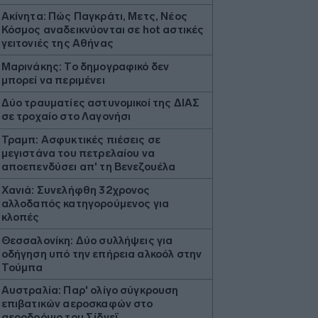
Ακίνητα: Πώς Παγκράτι, Μετς, Νέος
Κόσμος αναδεικνύονται σε hot αστικές
γειτονιές της Αθήνας
Μαρινάκης: Το δημογραφικό δεν
μπορεί να περιμένει
Δύο τραυματίες αστυνομικοί της ΔΙΑΣ
σε τροχαίο στο Λαγονήσι
Τραμπ: Ασφυκτικές πιέσεις σε
μεγιστάνα του πετρελαίου να
αποεπενδύσει απ' τη Βενεζουέλα
Χανιά: Συνελήφθη 32χρονος
αλλοδαπός κατηγορούμενος για
κλοπές
Θεσσαλονίκη: Δύο συλλήψεις για
οδήγηση υπό την επήρεια αλκοόλ στην
Τούμπα
Αυστραλία: Παρ' ολίγο σύγκρουση
επιβατικών αεροσκαφών στο
αεροδρόμιο του Σίδνεϊ