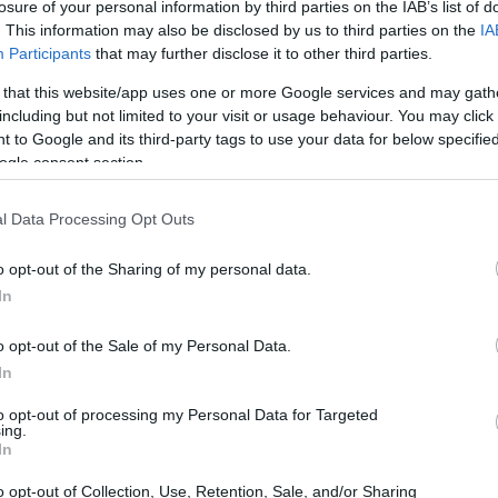
losure of your personal information by third parties on the IAB’s list of
υμβούλιο της Microsoft.
. This information may also be disclosed by us to third parties on the
IA
Participants
that may further disclose it to other third parties.
10:36
 τους χρηματοδότες της
OpenAI
κατά την
 that this website/app uses one or more Google services and may gath
κοπικού οργανισμού. Καθώς η Microsoft
including but not limited to your visit or usage behaviour. You may click 
10:28
 to Google and its third-party tags to use your data for below specifi
ην OpenAI μέσω σημαντικών επενδύσεων
ogle consent section.
ής σύμπραξης, ο Hoffman αποχώρησε από
ιουργού του ChatGPT το 2023.
10:21
l Data Processing Opt Outs
o opt-out of the Sharing of my personal data.
In
09:47
o opt-out of the Sale of my Personal Data.
In
09:35
to opt-out of processing my Personal Data for Targeted
ing.
In
09:22
o opt-out of Collection, Use, Retention, Sale, and/or Sharing