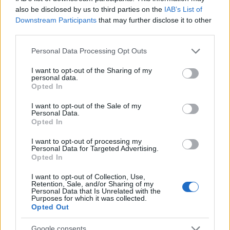
also be disclosed by us to third parties on the
IAB’s List of
Downstream Participants
that may further disclose it to other
third parties.
Please note that this website/app uses one or more Google
Personal Data Processing Opt Outs
services and may gather and store information including but
not limited to your visit or usage behaviour. You may click to
I want to opt-out of the Sharing of my
personal data.
grant or deny consent to Google and its third-party tags to
Opted In
Ειδικότερα, οι υδατικοί πόροι που διατίθενται για
use your data for below specified purposes in below Google
την ύδρευση της Αθήνας είναι, κατά κύριο λόγο,
consent section.
I want to opt-out of the Sale of my
Personal Data.
το σύστημα των
συνδεδεμένων ταμιευτήρων
Opted In
Ευήνου και Μόρνου, ο ταμιευτήρας
Μαραθώνα
, η
λίμνη Υλίκη
και
διάφορες ομάδες
I want to opt-out of processing my
Personal Data for Targeted Advertising.
γεωτρήσεων
. Οι ταμιευτήρες του Ευήνου και του
Opted In
Μόρνου αποτελούν τα κύρια έργα αξιοποίησης
I want to opt-out of Collection, Use,
επιφανειακών υδάτων του ΕΥΣ, από τους
Retention, Sale, and/or Sharing of my
Personal Data that Is Unrelated with the
οποίους πραγματοποιείται το μεγαλύτερο μέρος
Purposes for which it was collected.
Opted Out
των απολήψεων. Παράλληλα, στο ΕΥΣ
περιλαμβάνονται και μπορούν να
Google consents