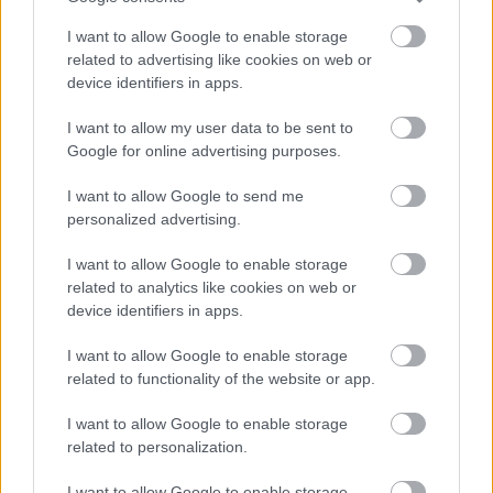
χρησιμοποιηθούν περίπου ογδόντα εννέα (89)
I want to allow Google to enable storage
εγκαταστημένες γεωτρήσεις, για την αξιοποίηση
related to advertising like cookies on web or
του υπόγειου υδατικού δυναμικού των καρστικών
device identifiers in apps.
υδροφορέων του μέσου ρου του Βοιωτικού
Κηφισού, της Υλίκης και της Β.Α. Πάρνηθας. Εξ
I want to allow my user data to be sent to
Google for online advertising purposes.
αυτών, οι
δεκαεπτά (17)
αφορούν τον μέσο ρου
του Βοιωτικού Κηφισού που αφορά το παρόν
I want to allow Google to send me
αίτημα και χωροθετούνται, ειδικότερα, στην
personalized advertising.
περιοχή της Δαύλειας Βοιωτίας. Από τις αυτοψίες
I want to allow Google to enable storage
που έχουν πραγματοποιηθεί, έχει διαπιστωθεί ότι
related to analytics like cookies on web or
η τεχνική κατάσταση των υδρογεωτρήσεων και
device identifiers in apps.
των αντλιοστασίων είναι προβληματική και
απαιτείται αποκατάσταση του ηλεκτρολογικού και
I want to allow Google to enable storage
related to functionality of the website or app.
μηχανολογικού τους εξοπλισμού προκειμένου να
τεθούν εκ νέου σε λειτουργία.
I want to allow Google to enable storage
related to personalization.
Εν όψει των ανωτέρω ο Αναθέτων Φορέας κρίνει
I want to allow Google to enable storage