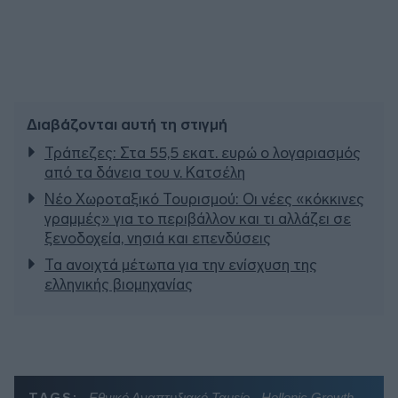
Διαβάζονται αυτή τη στιγμή
Τράπεζες: Στα 55,5 εκατ. ευρώ ο λογαριασμός
από τα δάνεια του ν. Κατσέλη
Νέο Χωροταξικό Τουρισμού: Οι νέες «κόκκινες
γραμμές» για το περιβάλλον και τι αλλάζει σε
ξενοδοχεία, νησιά και επενδύσεις
Τα ανοιχτά μέτωπα για την ενίσχυση της
ελληνικής βιομηχανίας
TAGS:
Εθνικό Αναπτυξιακό Ταμείο - Hellenic Growth