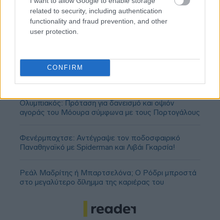
I want to allow Google to enable storage
related to security, including authentication
functionality and fraud prevention, and other
user protection.
CONFIRM
Ολυμπιακός: Πρόταση για δανεισμό και οψιόν
αγοράς του Μόουρα σύμφωνα με τους Πορτογάλους
Φενέρμπαχτσε: Αντέγραψε τον ποδοσφαιρικό
Παναθηναϊκό με Spiderman και Λιβάι Γκαρσία!
Ρεάλ Μαδρίτης ή Μπαρτσελόνα; Ο Ρόδρι μπροστά
στο μεγαλύτερο δίλημμα της καριέρας του