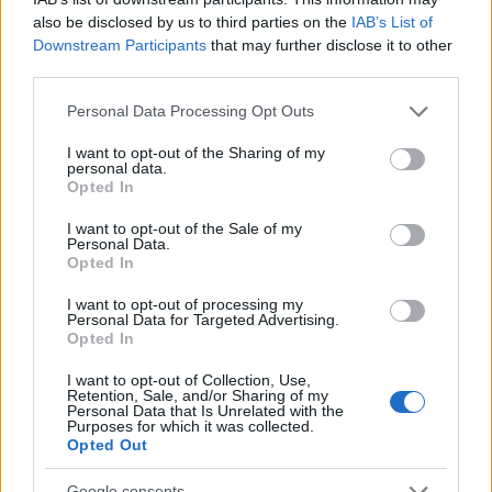
also be disclosed by us to third parties on the
IAB’s List of
Downstream Participants
that may further disclose it to other
third parties.
Please note that this website/app uses one or more Google
Personal Data Processing Opt Outs
services and may gather and store information including but
not limited to your visit or usage behaviour. You may click to
I want to opt-out of the Sharing of my
personal data.
grant or deny consent to Google and its third-party tags to
Opted In
use your data for below specified purposes in below Google
Διαβάζονται αυτή τη στιγμή
consent section.
I want to opt-out of the Sale of my
Η χαμηλή… απόδοση Μητσοτάκη στις
Personal Data.
Opted In
στοιχηματικές - Ποιος επισκέφθηκε τα
πυρόπληκτα ζωάκια - Το μισογεμάτο ποτήρι
I want to opt-out of processing my
του ΣΥΡΙΖΑ
Personal Data for Targeted Advertising.
Opted In
Ποια είναι η (κυβερνητική) λίστα με τα μεγάλα
οδικά έργα και τα εκτιμώμενα
I want to opt-out of Collection, Use,
Retention, Sale, and/or Sharing of my
χρονοδιαγράμματα
Personal Data that Is Unrelated with the
Purposes for which it was collected.
Δυτ. Αττική: Το χρονοδιάγραμμα
Opted Out
αποκατάστασης μετά τη φωτιά - Στόχος η
έναρξη των έργων πριν τις 15/9
Google consents