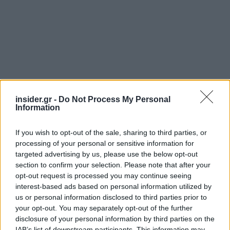
insider.gr -
Do Not Process My Personal
Information
Ακολουθήστε το
insider.gr στο Google News
και μάθετε
πρώτοι όλες τις
ειδήσεις
από την Ελλάδα και τον κόσμο.
If you wish to opt-out of the sale, sharing to third parties, or
processing of your personal or sensitive information for
targeted advertising by us, please use the below opt-out
section to confirm your selection. Please note that after your
opt-out request is processed you may continue seeing
interest-based ads based on personal information utilized by
us or personal information disclosed to third parties prior to
your opt-out. You may separately opt-out of the further
disclosure of your personal information by third parties on the
IAB’s list of downstream participants. This information may