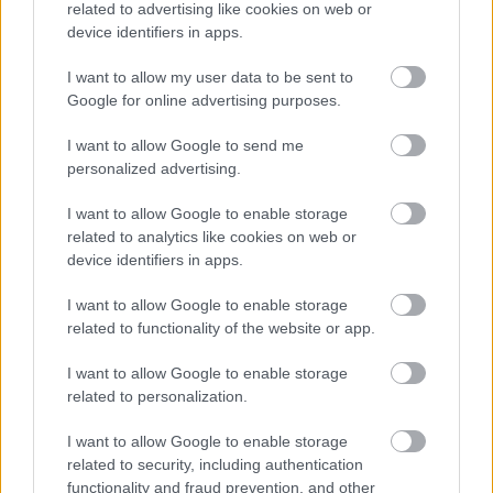
related to advertising like cookies on web or
διασφαλίζουν τη συμμετοχή του συνόλου της
device identifiers in apps.
οικονομίας στα χρηματοδοτικά εργαλεία και στους
δημόσιους πόρους χωρίς αποκλεισμούς.
I want to allow my user data to be sent to
Google for online advertising purposes.
Ακολουθήστε το
insider.gr στο Google News
και μάθετε
I want to allow Google to send me
πρώτοι όλες τις
ειδήσεις
από την Ελλάδα και τον κόσμο.
personalized advertising.
I want to allow Google to enable storage
related to analytics like cookies on web or
device identifiers in apps.
I want to allow Google to enable storage
related to functionality of the website or app.
I want to allow Google to enable storage
related to personalization.
I want to allow Google to enable storage
related to security, including authentication
functionality and fraud prevention, and other