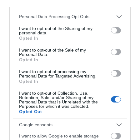
third parties.
Please note that this website/app uses one or more Google
Personal Data Processing Opt Outs
services and may gather and store information including but
not limited to your visit or usage behaviour. You may click to
I want to opt-out of the Sharing of my
personal data.
grant or deny consent to Google and its third-party tags to
Opted In
use your data for below specified purposes in below Google
consent section.
I want to opt-out of the Sale of my
Personal Data.
Opted In
I want to opt-out of processing my
Personal Data for Targeted Advertising.
Opted In
I want to opt-out of Collection, Use,
Retention, Sale, and/or Sharing of my
Personal Data that Is Unrelated with the
Purposes for which it was collected.
Καταλήγοντας, η ΓΣΕΒΕΕ καλεί τους αρμόδιους
Opted Out
φορείς σε δημόσιο διάλογο για τον σχεδιασμό
Google consents
της επόμενης προγραμματικής περιόδου,
ζητώντας τη διαμόρφωση όρων που θα
I want to allow Google to enable storage