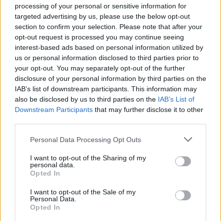
σημείωσε ότι «το περιβάλλον πλέον είναι
processing of your personal or sensitive information for
ευνοϊκότερο» για την προώθηση του έργου.
targeted advertising by us, please use the below opt-out
section to confirm your selection. Please note that after your
opt-out request is processed you may continue seeing
interest-based ads based on personal information utilized by
us or personal information disclosed to third parties prior to
your opt-out. You may separately opt-out of the further
disclosure of your personal information by third parties on the
IAB’s list of downstream participants. This information may
also be disclosed by us to third parties on the
IAB’s List of
Downstream Participants
that may further disclose it to other
third parties.
Please note that this website/app uses one or more Google
Personal Data Processing Opt Outs
services and may gather and store information including but
not limited to your visit or usage behaviour. You may click to
I want to opt-out of the Sharing of my
personal data.
grant or deny consent to Google and its third-party tags to
Opted In
use your data for below specified purposes in below Google
consent section.
I want to opt-out of the Sale of my
Personal Data.
Opted In