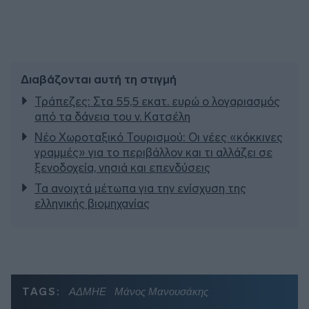
Διαβάζονται αυτή τη στιγμή
Τράπεζες: Στα 55,5 εκατ. ευρώ ο λογαριασμός
από τα δάνεια του ν. Κατσέλη
Νέο Χωροταξικό Τουρισμού: Οι νέες «κόκκινες
γραμμές» για το περιβάλλον και τι αλλάζει σε
ξενοδοχεία, νησιά και επενδύσεις
Τα ανοιχτά μέτωπα για την ενίσχυση της
ελληνικής βιομηχανίας
TAGS:
ΑΔΜΗΕ
Μάνος Μανουσάκης