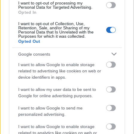
I want to opt-out of processing my
Personal Data for Targeted Advertising.
Opted In
I want to opt-out of Collection, Use,
Retention, Sale, and/or Sharing of my
Personal Data that Is Unrelated with the
Purposes for which it was collected.
Opted Out
Google consents
I want to allow Google to enable storage
related to advertising like cookies on web or
device identifiers in apps.
Ο κ. Μανουσάκης σημείωσε ακόμη ότι «η
σημερινή κρίση αφορά τα ορυκτά καύσιμα και όχι
I want to allow my user data to be sent to
Google for online advertising purposes.
την οικονομία εξηλεκτρισμού», υπογραμμίζοντας
ότι «η ίδια η εξάρτηση των οικονομιών από τα
I want to allow Google to send me
ορυκτά καύσιμα ευνοεί τις συνθήκες
personalized advertising.
αναπαραγωγής των γεωπολιτικών κρίσεων».
I want to allow Google to enable storage
Εκτίμησε παράλληλα ότι «η Ευρώπη δεν έχει άλλη
related to analytics like cookies on web or