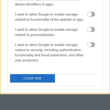
επιλογή από το να στραφεί στον εξηλεκτρισμό»,
device identifiers in apps.
ενώ προειδοποίησε ότι απαιτείται ισχυρότερη
βιομηχανική πολιτική και ταχύτερη
I want to allow Google to enable storage
related to functionality of the website or app.
επαναβιομηχάνιση της ευρωπαϊκής οικονομίας.
I want to allow Google to enable storage
Ακολουθήστε το
insider.gr στο Google News
και μάθετε
related to personalization.
πρώτοι όλες τις
ειδήσεις
από την Ελλάδα και τον κόσμο.
I want to allow Google to enable storage
related to security, including authentication
functionality and fraud prevention, and other
user protection.
CONFIRM