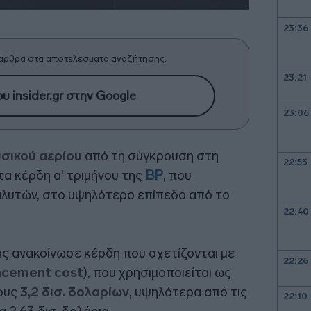
23:36
άρθρα στα αποτελέσματα αναζήτησης.
23:21
υ insider.gr στην Google
23:06
υσικού αερίου
από τη σύγκρουση στη
22:53
τα κέρδη α' τριμήνου της
BP
, που
αλυτών, στο υψηλότερο επίπεδο από το
22:40
ας ανακοίνωσε κέρδη που σχετίζονται με
22:26
acement cost
), που χρησιμοποιείται ως
ους
3,2 δισ. δολαρίων
, υψηλότερα από τις
22:10