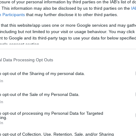
και
1,54 δισ. δολάρια
τους τελευταίους
losure of your personal information by third parties on the IAB’s list of
20:33
. This information may also be disclosed by us to third parties on the
IA
Participants
that may further disclose it to other third parties.
 that this website/app uses one or more Google services and may gath
ίζει να λειτουργεί καλά. Αυτό ήταν ένα
20:20
including but not limited to your visit or usage behaviour. You may click 
ής και οικονομικής απόδοσης και
 to Google and its third-party tags to use your data for below specifi
ος τους στόχους μας για το 2027»,
ogle consent section.
20:12
υλος της BP, Μεγκ Ο' Νιλ.
l Data Processing Opt Outs
20:12
o opt-out of the Sharing of my personal data.
In
19:56
o opt-out of the Sale of my Personal Data.
In
to opt-out of processing my Personal Data for Targeted
19:55
ing.
In
o opt-out of Collection, Use, Retention, Sale, and/or Sharing
19:47