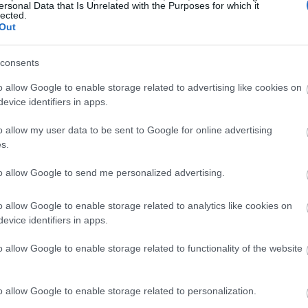
ersonal Data that Is Unrelated with the Purposes for which it
lected.
Out
19:35
consents
19:22
o allow Google to enable storage related to advertising like cookies on
evice identifiers in apps.
o allow my user data to be sent to Google for online advertising
19:14
s.
19:12
to allow Google to send me personalized advertising.
o allow Google to enable storage related to analytics like cookies on
έψεις της για τις
κεφαλαιουχικές
18:54
evice identifiers in apps.
 δισ. δολάρια και αναμένει ότι τα
άλλα
o allow Google to enable storage related to functionality of the website
δισ. δολάρια καθ' όλη τη διάρκεια του
18:49
o allow Google to enable storage related to personalization.