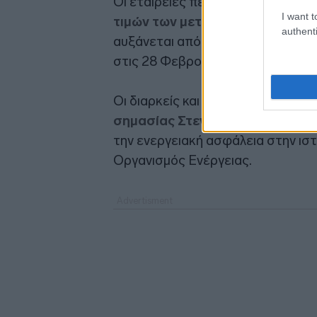
Οι εταιρείες πετρελαίου και φυσι
I want t
τιμών των μετοχών τους
, με το
authenti
αυξάνεται από τότε που ξεκίνησε
στις 28 Φεβρουαρίου.
Οι διαρκείς και σοβαρές διαταρα
σημασίας Στενών του Ορμούζ
έ
την ενεργειακή ασφάλεια στην ιστ
Οργανισμός Ενέργειας.