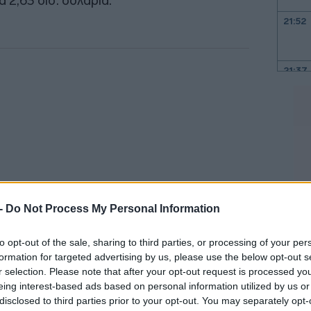
 2,63 δισ. δολάρια.
21:52
21:37
21:15
21:03
20:55
 -
Do Not Process My Personal Information
20:41
to opt-out of the sale, sharing to third parties, or processing of your per
σός δήλωσε ότι τα αποτελέσματα
formation for targeted advertising by us, please use the below opt-out s
r selection. Please note that after your opt-out request is processed y
 επιδόσεις στο εμπόριο πετρελαίου και
eing interest-based ads based on personal information utilized by us or
20:38
ρά κέρδη της BP ανήλθαν σε
1,38 δισ.
disclosed to third parties prior to your opt-out. You may separately opt-