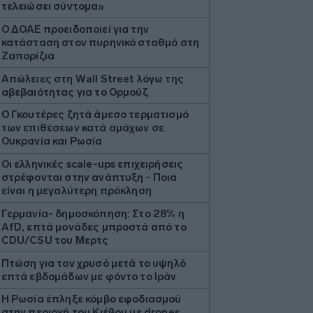
τελειώσει σύντομα»
Ο ΔΟΑΕ προειδοποιεί για την
κατάσταση στον πυρηνικό σταθμό στη
Ζαπορίζια
Απώλειες στη Wall Street λόγω της
αβεβαιότητας για το Ορμούζ
Ο Γκουτέρες ζητά άμεσο τερματισμό
των επιθέσεων κατά αμάχων σε
Ουκρανία και Ρωσία
Οι ελληνικές scale-ups επιχειρήσεις
στρέφονται στην ανάπτυξη - Ποια
είναι η μεγαλύτερη πρόκληση
Γερμανία- δημοσκόπηση: Στο 28% η
AfD, επτά μονάδες μπροστά από το
CDU/CSU του Μερτς
Πτώση για τον χρυσό μετά το υψηλό
επτά εβδομάδων με φόντο το Ιράν
Η Ρωσία έπληξε κόμβο εφοδιασμού
στην περιοχή του Κιέβου με drones