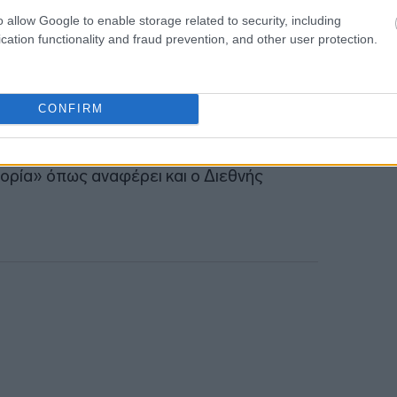
κού αερίου
βιώνουν σημαντική άνοδο των
o allow Google to enable storage related to security, including
 κόστος των ορυκτών καυσίμων να
cation functionality and fraud prevention, and other user protection.
 ο πόλεμος ΗΠΑ-Ισραήλ εναντίον του Ιράν
CONFIRM
χές μέσω των
στρατηγικά ζωτικής
χουν οδηγήσει στη «μεγαλύτερη απειλή για
ορία» όπως αναφέρει και ο Διεθνής