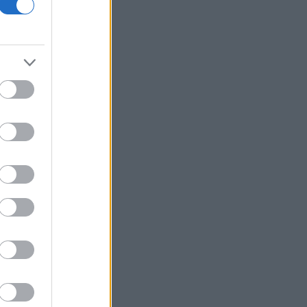
18η συνεχόμενη χρονιά
Νέος γύρος χρηματοδότησης 8 δισ.
δολαρίων για τη DeepSeek
Βρεττού (Credia): Πιστωτική επέκταση
άνω των 1,3 δισ. ευρώ φέτος -
Επιταχύνει την ανάπτυξη, μεταθέτει
το μέρισμα
Στα πράσινα οι ευρωαγορές - Νέο
ενδοσυνεδριακό ρεκόρ για τον Stoxx
Πυρκαγιές: 325 αυτοψίες στις
πληγείσες περιοχές - 118 «κόκκινα»
κτίρια σε Δυτ. Αττική και Ρέθυμνο
Σε εξέλιξη πυρκαγιές σε Σκύρο και
Φάρσαλα
ΑΔΜΗΕ: Διατηρεί την τεχνική ηγεσία
κατά την κατασκευή του Great Sea
Interconnector