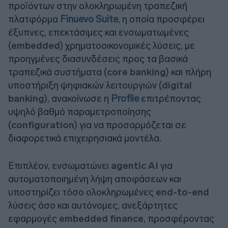
προϊόντων στην ολοκληρωμένη τραπεζική
πλατφόρμα
Finuevo Suite
, η οποία προσφέρει
έξυπνες, επεκτάσιμες και ενσωματωμένες
(
embedded
) χρηματοοικονομικές λύσεις, με
προηγμένες διασυνδέσεις προς τα βασικά
τραπεζικά συστήματα (
core banking
) και πλήρη
υποστήριξη ψηφιακών λειτουργιών (
digital
banking
), ανακοίνωσε η
Profile
επιτρέποντας
υψηλό βαθμό παραμετροποίησης
(
configuration
) για να προσαρμόζεται σε
διαφορετικά επιχειρησιακά μοντέλα.
Επιπλέον, ενσωματώνει
agentic AI
για
αυτοματοποιημένη λήψη αποφάσεων και
υποστηρίζει τόσο ολοκληρωμένες
end-to-end
λύσεις όσο και αυτόνομες, ανεξάρτητες
εφαρμογές
embedded finance
, προσφέροντας