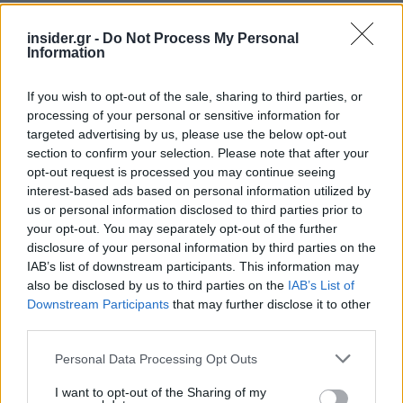
insider.gr -
Do Not Process My Personal
Information
If you wish to opt-out of the sale, sharing to third parties, or
processing of your personal or sensitive information for
targeted advertising by us, please use the below opt-out
section to confirm your selection. Please note that after your
opt-out request is processed you may continue seeing
interest-based ads based on personal information utilized by
us or personal information disclosed to third parties prior to
your opt-out. You may separately opt-out of the further
disclosure of your personal information by third parties on the
IAB’s list of downstream participants. This information may
also be disclosed by us to third parties on the
IAB’s List of
Downstream Participants
that may further disclose it to other
third parties.
Please note that this website/app uses one or more Google
Personal Data Processing Opt Outs
services and may gather and store information including but
not limited to your visit or usage behaviour. You may click to
I want to opt-out of the Sharing of my
Οι δυνατότητες αυτές ευθυγραμμίζονται με