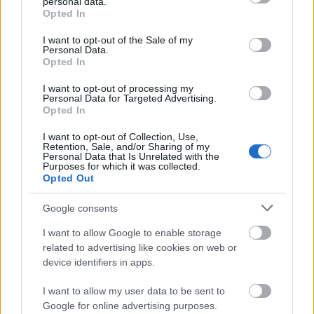
personal data.
grant or deny consent to Google and its third-party tags to
Opted In
βασικές τάσεις του κλάδου, όπως η εξατομίκευση
use your data for below specified purposes in below Google
μέσω AI, τα ευέλικτα μοντέλα αποπληρωμής
consent section.
I want to opt-out of the Sale of my
Personal Data.
βάσει δεδομένων (όπως η αποπληρωμή δανείων
Opted In
μέσω των εισπράξεων μιας επιχείρησης) και η
I want to opt-out of processing my
ανάπτυξη συνεργατικών οικοσυστημάτων
Personal Data for Targeted Advertising.
επιτρέποντας στις τράπεζες, είτε μεγάλες είτε
Opted In
μικρομεσαίες, να ανταποκρίνονται στις
I want to opt-out of Collection, Use,
αυξανόμενες προσδοκίες των πελατών και να
Retention, Sale, and/or Sharing of my
Personal Data that Is Unrelated with the
ξεχωρίζουν σε ανταγωνιστικές αγορές.
Purposes for which it was collected.
Opted Out
«Η Profile διαθέτει πάνω από 30 χρόνια
Google consents
εμπειρίας στην παροχή κρίσιμων λύσεων σε
I want to allow Google to enable storage
περισσότερους από 300 πελάτες στον
related to advertising like cookies on web or
τραπεζικό και επενδυτικό τομέα, σε
device identifiers in apps.
περισσότερες από 50 χώρες. Μέσω συνεχούς
επένδυσης στην Έρευνα και Ανάπτυξη, η εταιρεία
I want to allow my user data to be sent to
Google for online advertising purposes.
διασφαλίζει τη συνεχή καινοτομία – κάτι που