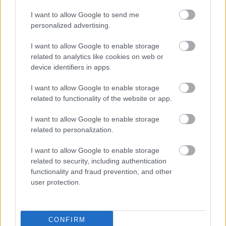
αποτυπώνεται στην παγκόσμια αναγνώριση της
I want to allow Google to send me
λύσης Finuevo Suite. Η λύση έχει αναφερθεί σε
personalized advertising.
σημαντικές δημοσιεύσεις από κορυφαίους οίκους
I want to allow Google to enable storage
όπως Gartner, Forrester, Celent και IBS και την
related to analytics like cookies on web or
εμπιστεύονται κορυφαία χρηματοπιστωτικά
device identifiers in apps.
ιδρύματα στην Ευρώπη, τη Μέση Ανατολή, την
I want to allow Google to enable storage
Αφρική και την Κεντρική & Νότια Αμερική. Η
related to functionality of the website or app.
αρθρωτή αρχιτεκτονική και η αποδεδειγμένη
επεκτασιμότητά της την καθιστούν την ιδανική
I want to allow Google to enable storage
λύση για τράπεζες που επιδιώκουν να
related to personalization.
αναπτυχθούν και να εκσυγχρονίσουν τις
I want to allow Google to enable storage
υπηρεσίες τους» καταλήγει.
related to security, including authentication
functionality and fraud prevention, and other
user protection.
Ακολουθήστε το
insider.gr στο Google News
και μάθετε
πρώτοι όλες τις
ειδήσεις
από την Ελλάδα και τον κόσμο.
CONFIRM