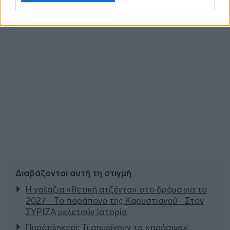
Διαβάζονται αυτή τη στιγμή
Η γαλάζια «θετική ατζέντα» στο δρόμο για το
2027 - Το παράπονο της Καρυστιανού - Στον
ΣΥΡΙΖΑ μελετούν Ιστορία
Πυρόπληκτοι: Τι σημαίνουν τα «πράσινα»,