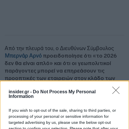
Από την πλευρά του, ο Διευθύνων Σύμβουλος
Μπερνάρ Αρνό
προειδοποίησε ότι «το 2026
δεν θα είναι απλό» και ότι οι γεωπολιτικοί
παράγοντες μπορεί να επηρεάσουν τις
προοπτικές των εταιρειών στον κλάδο των
πολυτελών προϊόντων
.
insider.gr -
Do Not Process My Personal
Information
«Πάντα λέω ότι στις επιχειρήσεις μας είμαι
αισιόδοξος μεσοπρόθεσμα, αλλά
If you wish to opt-out of the sale, sharing to third parties, or
βραχυπρόθεσμα είναι πολύ δύσκολο να κάνουμε
processing of your personal or sensitive information for
targeted advertising by us, please use the below opt-out
μια σοβαρή πρόβλεψη», δήλωσε ο γάλλος
section to confirm your selection. Please note that after your