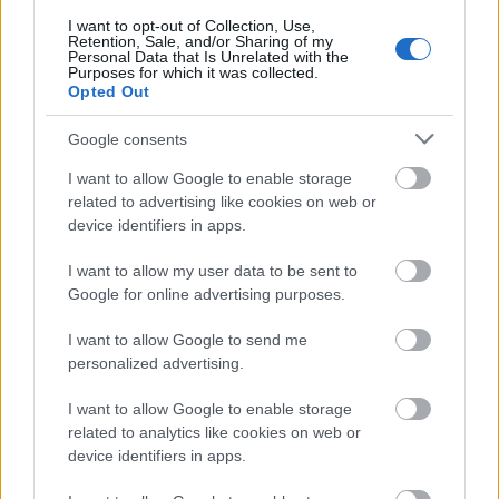
I want to opt-out of Collection, Use,
Διαβάζονται αυτή τη στιγμή
Retention, Sale, and/or Sharing of my
Personal Data that Is Unrelated with the
Purposes for which it was collected.
Τράπεζες: Στα 55,5 εκατ. ευρώ ο λογαριασμός
Opted Out
από τα δάνεια του ν. Κατσέλη
Νέο Χωροταξικό Τουρισμού: Οι νέες «κόκκινες
Google consents
γραμμές» για το περιβάλλον και τι αλλάζει σε
I want to allow Google to enable storage
ξενοδοχεία, νησιά και επενδύσεις
related to advertising like cookies on web or
Τα ανοιχτά μέτωπα για την ενίσχυση της
device identifiers in apps.
ελληνικής βιομηχανίας
I want to allow my user data to be sent to
Google for online advertising purposes.
I want to allow Google to send me
personalized advertising.
TAGS:
LVMH
Γαλλία
Μόδα
Μπερνάρ Αρνό
I want to allow Google to enable storage
related to analytics like cookies on web or
device identifiers in apps.