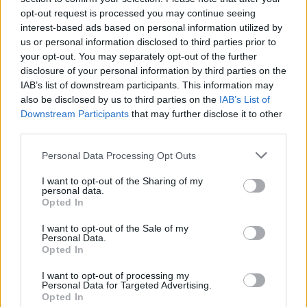
δισεκατομμυριούχος την Τρίτη.
opt-out request is processed you may continue seeing
interest-based ads based on personal information utilized by
Ακολουθήστε το
insider.gr στο Google News
και μάθετε
us or personal information disclosed to third parties prior to
πρώτοι όλες τις
ειδήσεις
από την Ελλάδα και τον κόσμο.
your opt-out. You may separately opt-out of the further
disclosure of your personal information by third parties on the
IAB’s list of downstream participants. This information may
also be disclosed by us to third parties on the
IAB’s List of
Downstream Participants
that may further disclose it to other
third parties.
Please note that this website/app uses one or more Google
Personal Data Processing Opt Outs
services and may gather and store information including but
not limited to your visit or usage behaviour. You may click to
I want to opt-out of the Sharing of my
personal data.
grant or deny consent to Google and its third-party tags to
Opted In
use your data for below specified purposes in below Google
consent section.
I want to opt-out of the Sale of my
Personal Data.
Opted In
I want to opt-out of processing my
Personal Data for Targeted Advertising.
Opted In