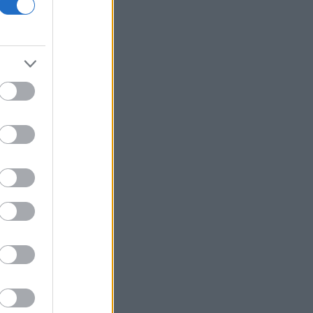
ομοσπονδιακής κυβέρνησης - Αγνόησε
τον Τραμπ για το Ιράν
ΓΓΠΠ: Red Code την Κυριακή σε
αρκετές περιοχές της χώρας
ΗΠΑ: Η Ουάσινγκτον θα προσφέρει
βοήθεια 1 δισ. δολαρίων στη νέα
κυβέρνηση της Κολομβίας
Τουρκία: Περιορίζει την εμπορική
ναυσιπλοΐα προς τη Μαύρη Θάλασσα
Ρωσία: Έπληξε φορτηγό πλοίο με όπλα
για την Ουκρανία ανοιχτά της Οδησσού
Χαρδαλιάς: Δεν θα επιτρέψουμε
καμμία ανεμογεννήτρια στις
αναδασωτέες και πυρόπληκτες
περιοχές της Αττικής
Ιταλία: Όλες οι πόλεις στο υψηλότερο
επίπεδο προειδοποίησης για καύσωνα
Ρωσία: Πυρκαγιά σε διυλιστήριο
πετρελαίου της περιφέρειας