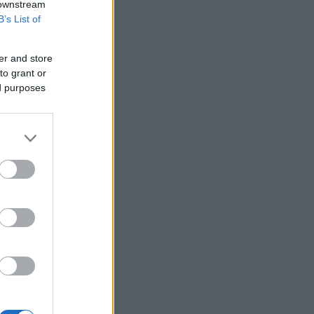
 downstream
Ιράν: Το άνοιγμα των Στενών του
B’s List of
Ορμούζ δεν σχετίζεται με τις
διαπραγματεύσεις μεταξύ Τεχεράνης
και Ομάν
er and store
to grant or
Σκέρτσος: Χωρίς ουσιαστικά
ed purposes
επιχειρήματα η απάντηση του ΠΑΣΟΚ
για την έκθεση του ΟΟΣΑ
Σούπερ μάρκετ: Πώς ψωνίζει ο
Έλληνας καταναλωτής σε καιρούς
ακρίβειας
Σε γυναίκα 57 ετών ανήκει η σορός που
βρέθηκε σε προχωρημένη σήψη στον
Λυκαβηττό
Τσίπρας: Στις 2 Σεπτεμβρίου η
παρουσίαση του οικονομικού
προγράμματος της ΕΛ.Α.Σ. στη
Θεσσαλονίκη
ΗΠΑ: Η Γερουσία ενέκρινε
βραχυπρόθεσμη χρηματοδότηση της