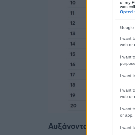
of my P
was col
Opted 
Google 
I want t
web or d
I want t
purpose
I want 
I want t
web or d
I want t
or app.
Αυξάνονται οι κυβερνοε
I want t