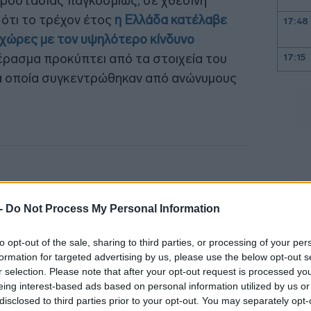
ροστασίας παγκοσμίως, σε χθεσινή
ότι το τρέχον έτος
η Ελλάδα κατέλαβε
17:48
 χώρες με τον υψηλότερο κίνδυνο
έρασμα προκύπτει από τα στοιχεία του
17:15
τα οποία συγκεντρώθηκαν από ανώνυμους
16:53
16:17
16:10
 -
Do Not Process My Personal Information
16:00
to opt-out of the sale, sharing to third parties, or processing of your per
formation for targeted advertising by us, please use the below opt-out s
r selection. Please note that after your opt-out request is processed y
15:47
eing interest-based ads based on personal information utilized by us or
disclosed to third parties prior to your opt-out. You may separately opt-