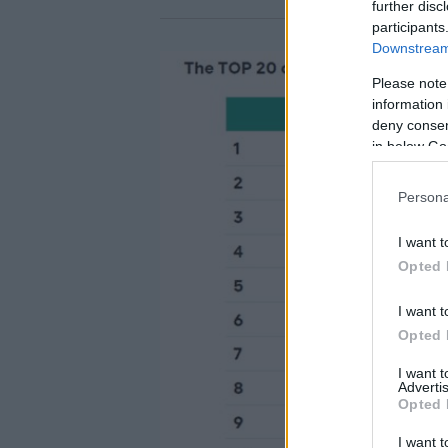
further disc
participants
Downstream 
Please note
information 
deny consent
in below Go
Persona
I want t
Opted 
I want t
Opted 
I want 
Advertis
Opted 
I want t