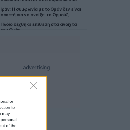
Ιράν: Η συμφωνία με το Ομάν δεν είναι
αρκετή για να ανοίξει το Ορμούζ
Πλοίο δέχθηκε επίθεση στα ανοιχτά
του Ομάν
Apple: Οι χρήστες Mac στην Κίνα
μπορούν να συνδέσουν την υπηρεσία
AI Qwen της Alibaba
Βουλγαρία: Drone συνετρίβη κοντά
κοντά σε σταθμό συμπίεσης του
διαβαλκανικού αγωγού φυσικού αερίου
Τσουκαλάς: Xρειάζεται άλλη
εξωτερική πολιτική με στρατηγικό
βάθος
Θεσσαλονίκη: Πυρκαγιά σε χαμηλή
sonal or
βλάστηση στη Σίνδο
ection to
ou may
Berkshire Hathaway: Επαναγόρασε
 personal
μετοχές της αξίας 4,5 δισ. δολαρίων το
out of the
Β' τρίμηνο