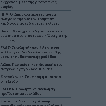
37χρονος, μέλη της ρωσόφωνης
μαφίας
ΗΠΑ: Οι Δημοκρατικοί έτοιμοι να
πλαγιοκοπήσουν τον Τραμπ αν
κερδίσουν τις ενδιάμεσες εκλογές
Brexit: Δέκα χρόνια διχασμού και το
ερώτημα που επιστρέφει - Ώρα για την
ΕΕ ξανά;
ΕΛΑΣ: Συνελήφθησαν 3 άτομα για
καλλιέργεια δενδρυλλίων κάνναβης
μέσω της υδροπονικής μεθόδου
Λιβύη: Περιορίστηκε η διαρροή στον
πετρελαιαγωγό Zaqout-Sidra
Θεσσαλονίκη:Σε ύφεση η πυρκαγιά
στη Σίνδο
ΕΛΓΕΚΑ: Προληπτική ανάκληση
προϊόντος μαρμελάδας
Καστοριά: Νεκρή μεγαλόσωμη
αρκούδα πιθανόν από πυροβολισμό