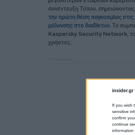
μεγαλύτερων εταιρειών κυβερνοπ
συνέντευξη Τύπου, σημειώνοντας 
την πρώτη θέση παγκοσμίως στις
μόλυνσης στο διαδίκτυο
. Το συμπ
Kaspersky Security Network
, 
χρήστες.
insider.gr
If you wish 
sensitive in
confirm you
continue se
information 