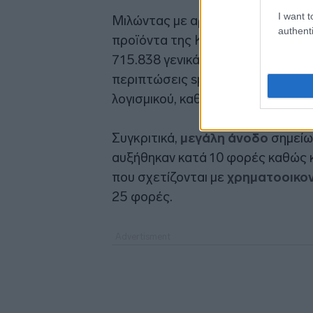
I want t
Μιλώντας με αριθμούς, τα στελέχη
authenti
προϊόντα της Kaspersky μπλόκαρα
715.838 γενικά exploits, 583.904 
περιπτώσεις spyware, 117.329 ανιχ
λογισμικού, καθώς και 25.650 επι
Συγκριτικά,
μεγάλη άνοδο
σημείω
αυξήθηκαν κατά 10 φορές καθώς κα
που σχετίζονται με
χρηματοοικο
25 φορές.