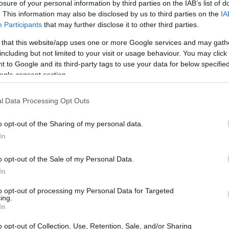
losure of your personal information by third parties on the IAB’s list of
15:35
. This information may also be disclosed by us to third parties on the
IA
Participants
that may further disclose it to other third parties.
 that this website/app uses one or more Google services and may gath
including but not limited to your visit or usage behaviour. You may click 
15:23
 to Google and its third-party tags to use your data for below specifi
ogle consent section.
15:00
l Data Processing Opt Outs
o opt-out of the Sharing of my personal data.
14:51
In
o opt-out of the Sale of my Personal Data.
14:49
In
to opt-out of processing my Personal Data for Targeted
ing.
In
14:42
o opt-out of Collection, Use, Retention, Sale, and/or Sharing