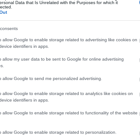
ersonal Data that Is Unrelated with the Purposes for which it
lected.
Out
14:34
consents
14:21
o allow Google to enable storage related to advertising like cookies on
evice identifiers in apps.
14:17
o allow my user data to be sent to Google for online advertising
s.
14:06
to allow Google to send me personalized advertising.
13:56
o allow Google to enable storage related to analytics like cookies on
evice identifiers in apps.
o allow Google to enable storage related to functionality of the website
13:42
πιθέσεις
o allow Google to enable storage related to personalization.
13:35