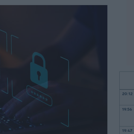
20:12
19:56
19:47