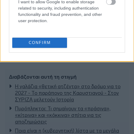
I want to allow Google to enable storage
related to security, including authentication
functionality and fraud prevention, and other
user protection.
CONFIRM
Διαβάζονται αυτή τη στιγμή
Η γαλάζια «θετική ατζέντα» στο δρόμο για το
2027 - Το παράπονο της Καρυστιανού - Στον
ΣΥΡΙΖΑ μελετούν Ιστορία
Πυρόπληκτοι: Τι σημαίνουν τα «πράσινα»,
«κίτρινα» και «κόκκινα» σπίτια για τις
αποζημιώσεις
Ποια είναι η (κυβερνητική) λίστα με τα μεγάλα