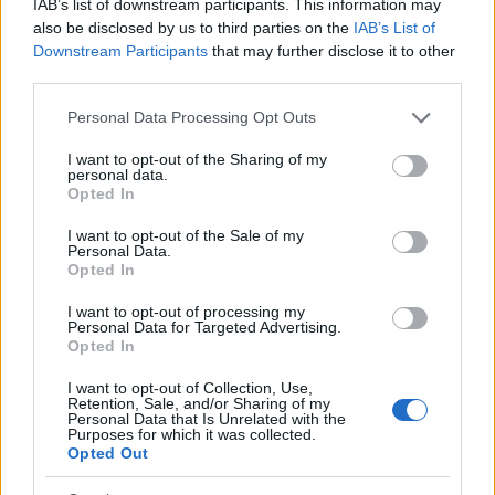
IAB’s list of downstream participants. This information may
προσδοκίες του StreetAccount για 10,44
also be disclosed by us to third parties on the
IAB’s List of
δισεκατομμύρια δολάρια.
Downstream Participants
that may further disclose it to other
third parties.
Please note that this website/app uses one or more Google
Personal Data Processing Opt Outs
services and may gather and store information including but
not limited to your visit or usage behaviour. You may click to
I want to opt-out of the Sharing of my
personal data.
grant or deny consent to Google and its third-party tags to
Opted In
use your data for below specified purposes in below Google
consent section.
I want to opt-out of the Sale of my
Personal Data.
Opted In
I want to opt-out of processing my
Personal Data for Targeted Advertising.
Opted In
I want to opt-out of Collection, Use,
Retention, Sale, and/or Sharing of my
Personal Data that Is Unrelated with the
Purposes for which it was collected.
Opted Out