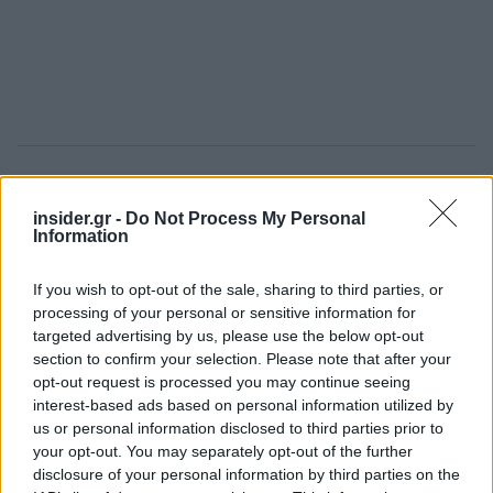
Οι μετοχές της Dell έχουν αυξηθεί κατά 48% μέχρι
insider.gr -
Do Not Process My Personal
στιγμής φέτος, αλλά έχουν υποχωρήσει 34% από
Information
την τελευταία έκθεση της εταιρείας.
If you wish to opt-out of the sale, sharing to third parties, or
Οι πωλήσεις τεχνητής νοημοσύνης ανήκουν στον
processing of your personal or sensitive information for
targeted advertising by us, please use the below opt-out
όμιλο Infrastructure Solutions της εταιρείας, ο
section to confirm your selection. Please note that after your
οποίος κατασκευάζει διακομιστές και συστήματα
opt-out request is processed you may continue seeing
για κέντρα δεδομένων. Είναι η ταχύτερα
interest-based ads based on personal information utilized by
αναπτυσσόμενη μονάδα της εταιρείας. Οι
us or personal information disclosed to third parties prior to
your opt-out. You may separately opt-out of the further
συνολικές πωλήσεις ISG
αυξήθηκαν 38% στα
disclosure of your personal information by third parties on the
11,65 δισεκατομμύρια δολάρια,
πάνω από τις