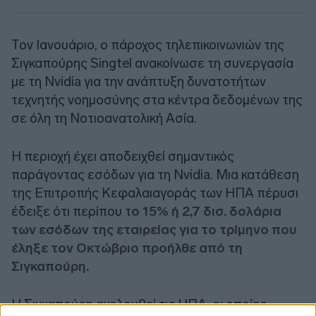
Τον Ιανουάριο, ο πάροχος τηλεπικοινωνιών της
Σιγκαπούρης Singtel ανακοίνωσε τη συνεργασία
με τη Nvidia για την ανάπτυξη δυνατοτήτων
τεχνητής νοημοσύνης στα κέντρα δεδομένων της
σε όλη τη Νοτιοανατολική Ασία.
Η περιοχή έχει αποδειχθεί σημαντικός
παράγοντας εσόδων για τη Nvidia. Μια κατάθεση
της Επιτροπής Κεφαλαιαγοράς των ΗΠΑ πέρυσι
έδειξε ότι περίπου τ
ο 15% ή 2,7 δισ. δολάρια
των εσόδων της εταιρείας για το τρίμηνο που
έληξε τον Οκτώβριο προήλθε από τη
Σιγκαπούρη.
Η Σιγκαπούρη ακολουθεί τις ΗΠΑ, οι οποίες