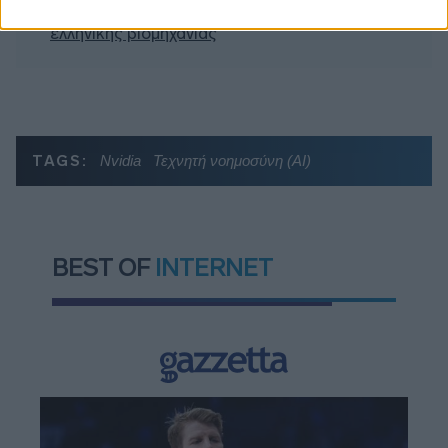
Τα ανοιχτά μέτωπα για την ενίσχυση της
ελληνικής βιομηχανίας
TAGS:
Nvidia
Τεχνητή νοημοσύνη (ΑΙ)
BEST OF
INTERNET