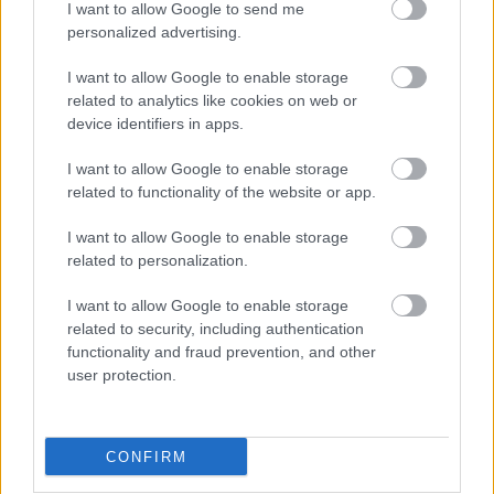
I want to allow Google to send me
personalized advertising.
I want to allow Google to enable storage
related to analytics like cookies on web or
device identifiers in apps.
I want to allow Google to enable storage
related to functionality of the website or app.
I want to allow Google to enable storage
related to personalization.
I want to allow Google to enable storage
related to security, including authentication
Διαβάζονται αυτή τη στιγμή
functionality and fraud prevention, and other
Τράπεζες: Στα 55,5 εκατ. ευρώ ο λογαριασμός
user protection.
από τα δάνεια του ν. Κατσέλη
Νέο Χωροταξικό Τουρισμού: Οι νέες «κόκκινες
γραμμές» για το περιβάλλον και τι αλλάζει σε
CONFIRM
ξενοδοχεία, νησιά και επενδύσεις