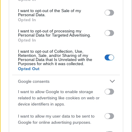
use your data for below specified purposes in below Google
consent section.
I want to opt-out of the Sale of my
Personal Data.
Opted In
I want to opt-out of processing my
Personal Data for Targeted Advertising.
Opted In
I want to opt-out of Collection, Use,
Retention, Sale, and/or Sharing of my
Personal Data that Is Unrelated with the
Purposes for which it was collected.
Opted Out
Google consents
I want to allow Google to enable storage
Ακολουθήστε το
insider.gr στο Google News
και μάθετε
related to advertising like cookies on web or
πρώτοι όλες τις
ειδήσεις
από την Ελλάδα και τον κόσμο.
device identifiers in apps.
I want to allow my user data to be sent to
Google for online advertising purposes.