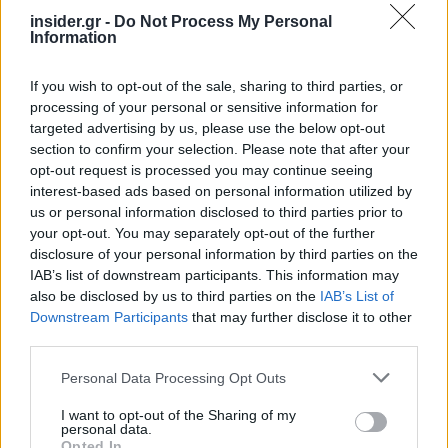
δημιούργησαν το 34,77% των εσόδων της Nvidia,
insider.gr -
Do Not Process My Personal
την Ταϊβάν με 23,91% και την Κίνα και το Χονγκ
Information
Κονγκ, με 22,24% στην κατάταξη πωλήσεων
εκείνο το τρίμηνο.
If you wish to opt-out of the sale, sharing to third parties, or
processing of your personal or sensitive information for
targeted advertising by us, please use the below opt-out
section to confirm your selection. Please note that after your
opt-out request is processed you may continue seeing
interest-based ads based on personal information utilized by
us or personal information disclosed to third parties prior to
your opt-out. You may separately opt-out of the further
disclosure of your personal information by third parties on the
IAB’s list of downstream participants. This information may
also be disclosed by us to third parties on the
IAB’s List of
Downstream Participants
that may further disclose it to other
third parties.
Please note that this website/app uses one or more Google
Personal Data Processing Opt Outs
services and may gather and store information including but
not limited to your visit or usage behaviour. You may click to
I want to opt-out of the Sharing of my
personal data.
grant or deny consent to Google and its third-party tags to
Opted In