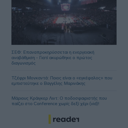
ΣΕΦ: Επαναπροκηρύσσεται η ενεργειακή
αναβάθμιση - Γιατί ακυρώθηκε ο πρώτος
διαγωνισμός
Τζέφρι Μονκαντά: Ποιος είναι ο «εγκέφαλος» που
εμπιστεύτηκε ο Βαγγέλης Μαρινάκης
Μάριους Κράιγκερ Λιντ: Ο ποδοσφαιριστής που
παίζει στο Conference χωρίς δεξί χέρι (vid)!