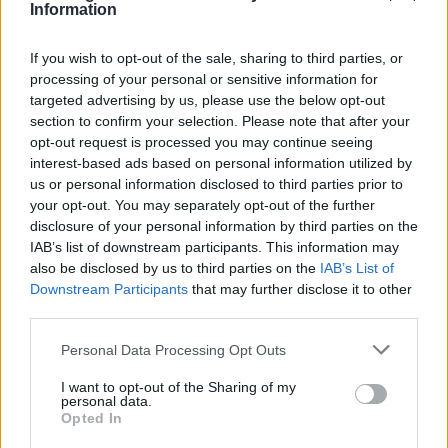
Information
Χαρακτήρισε θετικό το 2023, τόσο για τον Όμιλο
όσο και για την ελληνική οικονομία.
If you wish to opt-out of the sale, sharing to third parties, or
Σταχυολογώντας τις περσινές οικονομικές
processing of your personal or sensitive information for
επιδόσεις αναφέρθηκε μεταξύ άλλων στη
targeted advertising by us, please use the below opt-out
διαμόρφωση των EBITDA στα 1,383 δισ. ευρώ,
section to confirm your selection. Please note that after your
opt-out request is processed you may continue seeing
σε επίπεδο Ομίλου, και της καθαρής
interest-based ads based on personal information utilized by
κερδοφορίας στα 806 εκατ
. Επισήμανε ότι οι
us or personal information disclosed to third parties prior to
συγκεκριμένες επιδόσεις υστερούν μεν έναντι
your opt-out. You may separately opt-out of the further
του ιστορικού ρεκόρ του 2022. Ωστόσο,
disclosure of your personal information by third parties on the
IAB’s list of downstream participants. This information may
αποτελούν
τις δεύτερες υψηλότερες στην
also be disclosed by us to third parties on the
IAB’s List of
ιστορία της Motor Oil,
και μάλιστα παρά την
Downstream Participants
that may further disclose it to other
προγραμματισμένη συντήρηση του Διυλιστηρίου.
third parties.
Please note that this website/app uses one or more Google
Personal Data Processing Opt Outs
Σημείωσε πως στην εγχώρια λιανική αγορά
services and may gather and store information including but
καυσίμων η ζήτηση παρέμεινε ισχυρή το 2023, με
not limited to your visit or usage behaviour. You may click to
I want to opt-out of the Sharing of my
personal data.
μείωση κατά 2,9% σε ετήσια βάση. Η υποχώρηση
grant or deny consent to Google and its third-party tags to
Opted In
use your data for below specified purposes in below Google
αυτή προκλήθηκε από την κάμψη στην