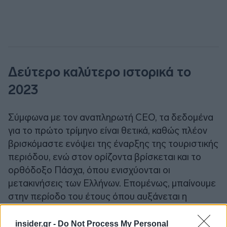
Δεύτερο καλύτερο ιστορικά το
2023
Σύμφωνα με τον αναπληρωτή CEO, τα δεδομένα
για το πρώτο τρίμηνο είναι θετικά, καθώς πλέον
βρισκόμαστε ενόψει της έναρξης της τουριστικής
περιόδου, ενώ στον ορίζοντα βρίσκεται και το
ορθόδοξο Πάσχα, όπου ενισχύονται οι
μετακινήσεις των Ελλήνων. Επομένως, μπαίνουμε
στην περίοδο του έτους όπου αυξάνεται η
κατανάλωση καυσίμων κίνησης.
insider.gr -
Do Not Process My Personal