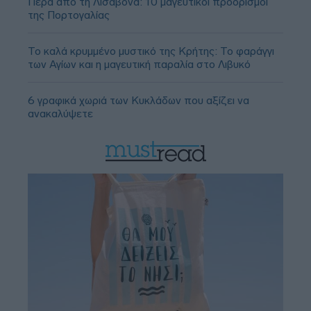
Πέρα από τη Λισαβόνα: 10 μαγευτικοί προορισμοί
της Πορτογαλίας
Το καλά κρυμμένο μυστικό της Κρήτης: Το φαράγγι
των Αγίων και η μαγευτική παραλία στο Λιβυκό
6 γραφικά χωριά των Κυκλάδων που αξίζει να
ανακαλύψετε