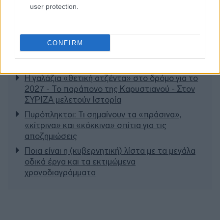
user protection.
CONFIRM
Διαβάζονται αυτή τη στιγμή
Η γαλάζια «θετική ατζέντα» στο δρόμο για το
2027 - Το παράπονο της Καρυστιανού - Στον
ΣΥΡΙΖΑ μελετούν Ιστορία
Πυρόπληκτοι: Τι σημαίνουν τα «πράσινα»,
«κίτρινα» και «κόκκινα» σπίτια για τις
αποζημιώσεις
Ποια είναι η (κυβερνητική) λίστα με τα μεγάλα
οδικά έργα και τα εκτιμώμενα
χρονοδιαγράμματα