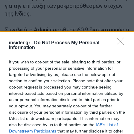
για την επίτευξη των μακροπρόθεσμων στόχων
της Ινδίας.
Συνολικά, ο Adani πρόσθεσε 60,9 δισεκατομμύρια
δολάρια στην περιουσία του μόνο το 2022, πέντε
insider.gr -
Do Not Process My Personal
φορές περισσότερα από οποιονδήποτε άλλον.
Information
Πρώτα ξεπέρασε τον Ambani ως ο πλουσιότερος
Ασιάτης τον Φεβρουάριο, αύξησε την περιουσία
If you wish to opt-out of the sale, sharing to third parties, or
του πάνω από 100 δισ. τον Απρίλιο και ξεπέρασε
processing of your personal or sensitive information for
targeted advertising by us, please use the below opt-out
τον Bill Gates της Microsoft Corp. ως ο τέταρτος
section to confirm your selection. Please note that after your
πλουσιότερος άνθρωπος στον κόσμο τον
opt-out request is processed you may continue seeing
περασμένο μήνα.
interest-based ads based on personal information utilized by
us or personal information disclosed to third parties prior to
your opt-out. You may separately opt-out of the further
Φώτο: @associatedpress
disclosure of your personal information by third parties on the
IAB’s list of downstream participants. This information may
also be disclosed by us to third parties on the
IAB’s List of
Downstream Participants
that may further disclose it to other