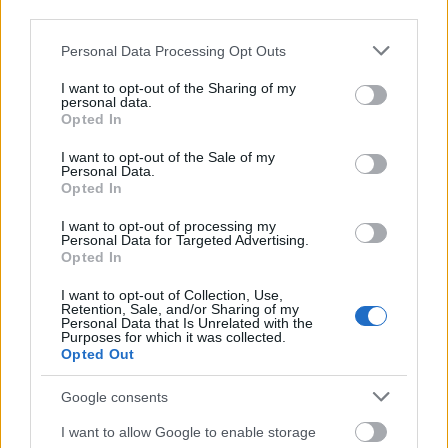
third parties.
Please note that this website/app uses one or more Google
Personal Data Processing Opt Outs
services and may gather and store information including but
not limited to your visit or usage behaviour. You may click to
I want to opt-out of the Sharing of my
personal data.
grant or deny consent to Google and its third-party tags to
Opted In
use your data for below specified purposes in below Google
consent section.
I want to opt-out of the Sale of my
Personal Data.
Opted In
I want to opt-out of processing my
Personal Data for Targeted Advertising.
Opted In
I want to opt-out of Collection, Use,
Retention, Sale, and/or Sharing of my
Personal Data that Is Unrelated with the
Purposes for which it was collected.
Opted Out
Google consents
I want to allow Google to enable storage