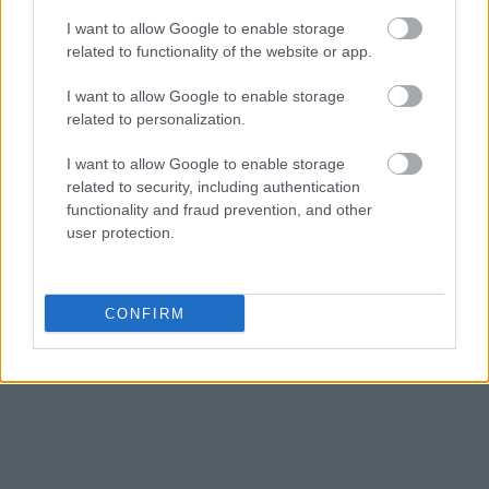
αυτών με ρυθμισμένα δάνεια, όσο και των
I want to allow Google to enable storage
δυνητικών νέων δανειοληπτών, οι οποίοι θα
related to functionality of the website or app.
αποθαρρυνθούν να ζητήσουν δάνεια αν το
εισόδημά τους συρρικνώνεται, με αρνητικό
I want to allow Google to enable storage
αντίκτυπο στην πιστωτική επέκταση.
related to personalization.
I want to allow Google to enable storage
related to security, including authentication
functionality and fraud prevention, and other
user protection.
CONFIRM