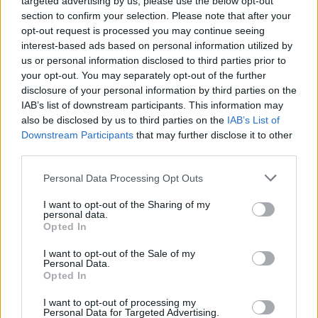
targeted advertising by us, please use the below opt-out
section to confirm your selection. Please note that after your
opt-out request is processed you may continue seeing
interest-based ads based on personal information utilized by
us or personal information disclosed to third parties prior to
your opt-out. You may separately opt-out of the further
Επομένως, οι δανειολήπτες θα βρεθούν
disclosure of your personal information by third parties on the
αντιμέτωποι με ένα υψηλότερο κόστος
IAB’s list of downstream participants. This information may
also be disclosed by us to third parties on the
IAB’s List of
εξυπηρέτησης του δανείου τους, το οποίο
Downstream Participants
that may further disclose it to other
δύσκολα θα μπορεί παράλληλα να τύχει νέας
third parties.
ρύθμισης με τις τράπεζες/εταιρείες διαχείρισης.
Please note that this website/app uses one or more Google
Αυτό, διότι αφενός, οι δανειολήπτες με
Personal Data Processing Opt Outs
services and may gather and store information including but
ρυθμισμένα δάνεια έχουν λάβει επίσης και μεγάλα
not limited to your visit or usage behaviour. You may click to
I want to opt-out of the Sharing of my
«κουρέματα» (κατά μέσο όρο 25% στα
personal data.
grant or deny consent to Google and its third-party tags to
Opted In
στεγαστικά δάνεια και έως 50% στα
use your data for below specified purposes in below Google
consent section.
καταναλωτικά). Αφετέρου, διότι άπαξ και το
I want to opt-out of the Sale of my
Personal Data.
δάνειο καταστεί εκ νέου υπερήμερο άνω των 90
Opted In
ημερών (δηλ. ο δανειολήπτης δεν πληρώσει τρεις
I want to opt-out of processing my
δόσεις), ο δανειολήπτης χάνει τη ρύθμιση που
Personal Data for Targeted Advertising.