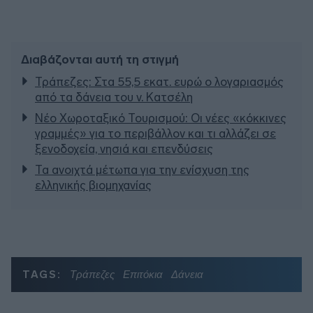
Διαβάζονται αυτή τη στιγμή
Τράπεζες: Στα 55,5 εκατ. ευρώ ο λογαριασμός
από τα δάνεια του ν. Κατσέλη
Νέο Χωροταξικό Τουρισμού: Οι νέες «κόκκινες
γραμμές» για το περιβάλλον και τι αλλάζει σε
ξενοδοχεία, νησιά και επενδύσεις
Τα ανοιχτά μέτωπα για την ενίσχυση της
ελληνικής βιομηχανίας
TAGS:
Τράπεζες
Επιτόκια
Δάνεια