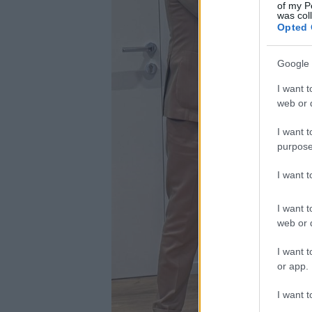
of my P
was col
Opted 
Google 
I want t
web or d
I want t
purpose
I want 
I want t
web or d
I want t
or app.
I want t