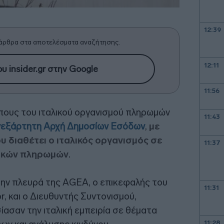
12:39
άρθρα στα αποτελέσματα αναζήτησης.
12:11
υ insider.gr στην Google
11:56
ους του ιταλικού οργανισμού πληρωμών
11:43
εξάρτητη Αρχή Δημοσίων Εσόδων
,
με
υ διαθέτει ο ιταλικός οργανισμός σε
11:37
τικών πληρωμών
.
την πλευρά της AGEA, ο επικεφαλής του
11:31
or, και ο Διευθυντής Συντονισμού,
σίασαν την ιταλική εμπειρία σε θέματα
11:28