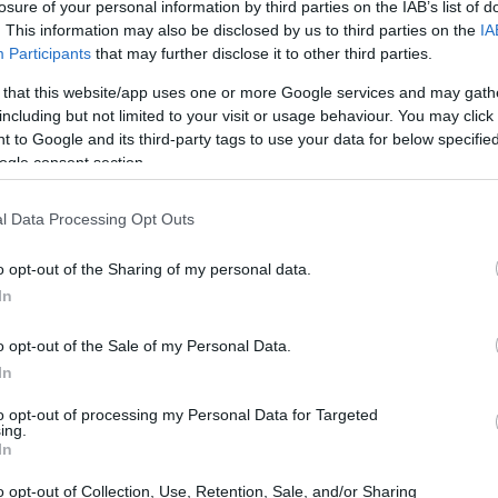
ισχύσεων στους δικαιούχους.
losure of your personal information by third parties on the IAB’s list of
. This information may also be disclosed by us to third parties on the
IA
11:00
Participants
that may further disclose it to other third parties.
 that this website/app uses one or more Google services and may gath
10:40
including but not limited to your visit or usage behaviour. You may click 
 to Google and its third-party tags to use your data for below specifi
ogle consent section.
10:18
l Data Processing Opt Outs
10:07
o opt-out of the Sharing of my personal data.
In
10:03
o opt-out of the Sale of my Personal Data.
In
09:49
to opt-out of processing my Personal Data for Targeted
ing.
In
09:45
o opt-out of Collection, Use, Retention, Sale, and/or Sharing