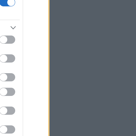
drones τη νύχτα - Ελαφρές ζημιές σε
αποθήκη της Wildberries
Ουκρανία-Ρωσία: Έξι νεκροί από
ρωσικά πλήγματα στην Μπαλακλία και
το Σούμι
Ιός Δυτικού Νείλου: Στα 65 τα
κρούσματα στην Ελλάδα - 23 νέα μέσα
σε μία εβδομάδα, 6 θάνατοι
Metlen: Καθαρά κέρδη 313 εκατ. ευρώ -
Ιστορικά υψηλές επιδόσεις το α’
εξάμηνο
Τουρισμός για Όλους: Ποιοι κάνουν
αίτηση σήμερα
Αστέρια Michelin στο σπίτι - «Χρυσοί»
μισθοί έως 260.000 ευρώ ετησίως για
σεφ
Λασίθι: Οριοθετημένη και χωρίς ενεργό
μέτωπο η πυρκαγιά στο Καρύδι
Σητείας