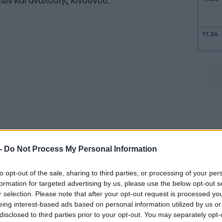
ν και ανάλυσης κινδύνου.
11:24
11:19
11:19
11:09
 -
Do Not Process My Personal Information
to opt-out of the sale, sharing to third parties, or processing of your per
11:05
ΑΔΕ είχαν την ευκαιρία να ενημερωθούν για
formation for targeted advertising by us, please use the below opt-out s
r selection. Please note that after your opt-out request is processed y
ει η AGEA στη λειτουργία του ιταλικού
eing interest-based ads based on personal information utilized by us or
11:03
ια τις διαδικασίες που υποστηρίζουν την
disclosed to third parties prior to your opt-out. You may separately opt-