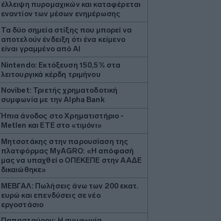
έλλειψη πυρομαχικών και καταφέρεται
εναντίον των μέσων ενημέρωσης
Τα δύο σημεία στίξης που μπορεί να
αποτελούν ένδειξη ότι ένα κείμενο
είναι γραμμένο από AI
Nintendo: Εκτόξευση 150,5% στα
λειτουργικά κέρδη τριμήνου
Novibet: Τριετής χρηματοδοτική
συμφωνία με την Alpha Bank
Ήπια άνοδος στο Χρηματιστήριο -
Metlen και ΕΤΕ στο «τιμόνι»
Μητσοτάκης στην παρουσίαση της
πλατφόρμας ΜyAGRO: «Η απόφασή
μας να υπαχθεί ο ΟΠΕΚΕΠΕ στην ΑΑΔΕ
δικαιώθηκε»
ΜΕΒΓΑΛ: Πωλήσεις άνω των 200 εκατ.
ευρώ και επενδύσεις σε νέο
εργοστάσιο
Παπασταύρου: Η συμφωνία