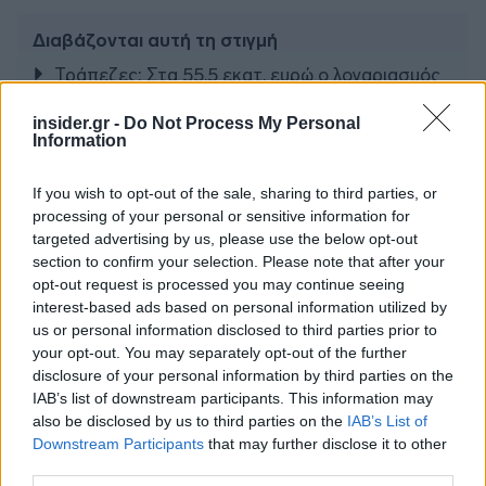
Διαβάζονται αυτή τη στιγμή
Τράπεζες: Στα 55,5 εκατ. ευρώ ο λογαριασμός
από τα δάνεια του ν. Κατσέλη
insider.gr -
Do Not Process My Personal
Νέο Χωροταξικό Τουρισμού: Οι νέες «κόκκινες
Information
γραμμές» για το περιβάλλον και τι αλλάζει σε
ξενοδοχεία, νησιά και επενδύσεις
If you wish to opt-out of the sale, sharing to third parties, or
Τα ανοιχτά μέτωπα για την ενίσχυση της
processing of your personal or sensitive information for
ελληνικής βιομηχανίας
targeted advertising by us, please use the below opt-out
section to confirm your selection. Please note that after your
opt-out request is processed you may continue seeing
interest-based ads based on personal information utilized by
us or personal information disclosed to third parties prior to
your opt-out. You may separately opt-out of the further
TAGS:
Σεισμός
disclosure of your personal information by third parties on the
IAB’s list of downstream participants. This information may
also be disclosed by us to third parties on the
IAB’s List of
Downstream Participants
that may further disclose it to other
third parties.