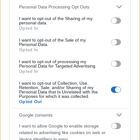
BEST OF
INTERNET
Please note that this website/app uses one or more Google
Personal Data Processing Opt Outs
services and may gather and store information including but
not limited to your visit or usage behaviour. You may click to
I want to opt-out of the Sharing of my
personal data.
grant or deny consent to Google and its third-party tags to
Opted In
use your data for below specified purposes in below Google
consent section.
I want to opt-out of the Sale of my
Personal Data.
Opted In
I want to opt-out of processing my
Personal Data for Targeted Advertising.
Opted In
I want to opt-out of Collection, Use,
Retention, Sale, and/or Sharing of my
Personal Data that Is Unrelated with the
Purposes for which it was collected.
Opted Out
Google consents
ΣΕΦ: Επαναπροκηρύσσεται η ενεργειακή
I want to allow Google to enable storage
αναβάθμιση - Γιατί ακυρώθηκε ο πρώτος
related to advertising like cookies on web or
διαγωνισμός
device identifiers in apps.