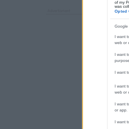
of my P
was col
Opted 
Google 
I want t
web or d
I want t
purpose
I want 
I want t
web or d
I want t
or app.
I want t