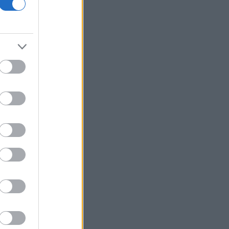
ενεργοποίηση της Κυβερνητικής
Επιτροπής Βιομηχανίας
Γερμανία: Πυρομαχικά μετέφερε το
ουκρανικό αεροσκάφος κοντά στο
οποίο βρέθηκε drone με εκρηκτικά
ΕΕ: «Παραμένουμε ευάλωτοι αν οι
συνοριακοί έλεγχοι εξαρτώνται από
την καλή θέληση γειτονικών χωρών»
Αντικύθηρα: Ένας αυθεντικός
παράδεισος όπου ο χρόνος σταματά
Ο ΟΤΕ στους δείκτες FTSE4Good για
18η συνεχόμενη χρονιά
Commerzbank: Προχωρά σε buyback
1,2 δισ. ευρώ εν μέσω της «κόντρας»
με την UniCredit
Βαλκάνια: Μάχη με τις πυρκαγιές σε
Σερβία και Αλβανία, κορυφώνεται το
κύμα καύσωνα