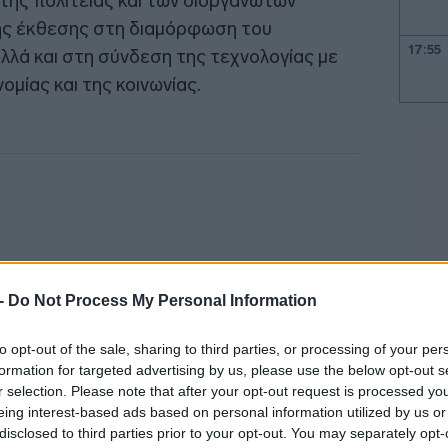
ης πολιτείας και των διοργανωτών
της έκθεσης στη διαμόρφωση του
17:55
λλά και στη σύνδεση της τεχνολογίας με
ομίας και της κοινωνίας.
17:50
17:47
17:41
 -
Do Not Process My Personal Information
17:32
to opt-out of the sale, sharing to third parties, or processing of your per
17:19
formation for targeted advertising by us, please use the below opt-out s
r selection. Please note that after your opt-out request is processed y
eing interest-based ads based on personal information utilized by us or
disclosed to third parties prior to your opt-out. You may separately opt-
17:15