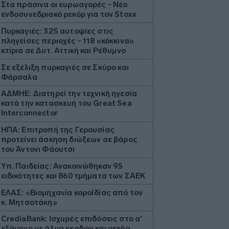
Στα πράσινα οι ευρωαγορές - Νέο
ενδοσυνεδριακό ρεκόρ για τον Stoxx
Πυρκαγιές: 325 αυτοψίες στις
πληγείσες περιοχές - 118 «κόκκινα»
κτίρια σε Δυτ. Αττική και Ρέθυμνο
Σε εξέλιξη πυρκαγιές σε Σκύρο και
Φάρσαλα
ΑΔΜΗΕ: Διατηρεί την τεχνική ηγεσία
κατά την κατασκευή του Great Sea
Interconnector
ΗΠΑ: Επιτροπή της Γερουσίας
προτείνει άσκηση διώξεων σε βάρος
του Άντονι Φάουτσι
Υπ. Παιδείας: Ανακοινώθηκαν 95
ειδικότητες και 860 τμήματα των ΣΑΕΚ
ΕΛΑΣ: «Βιομηχανία κοροϊδίας από τον
κ. Μητσοτάκη»
CrediaBank: Ισχυρές επιδόσεις στο α'
εξάμηνο με άλμα κερδών και ρεκόρ