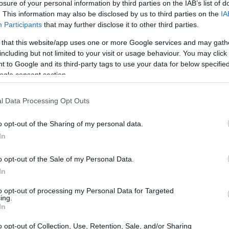
νησης και Τεχνητής Νοημοσύνης,
losure of your personal information by third parties on the IAB’s list of
. This information may also be disclosed by us to third parties on the
IA
έρθηκε στη μακρόχρονη σχέση του με τη
Participants
that may further disclose it to other third parties.
17:12
ι η BEYOND αποτελεί πλέον έναν ώριμο
 that this website/app uses one or more Google services and may gath
 με το ελληνικό οικοσύστημα τεχνολογίας
including but not limited to your visit or usage behaviour. You may click 
Ελλάδα αποκτά ολοένα και πιο ουσιαστικό
 to Google and its third-party tags to use your data for below specifi
16:59
περιβάλλον της Τεχνητής Νοημοσύνης,
ogle consent section.
σταθερότητα, τις επενδύσεις σε κρίσιμες
l Data Processing Opt Outs
κή ανάπτυξη του τεχνολογικού της
16:52
o opt-out of the Sharing of my personal data.
In
16:47
αντικές επενδύσεις που υλοποιούνται στη
o opt-out of the Sale of my Personal Data.
s, καθώς και στη συμβολή του Ταμείου
16:47
In
τη δημιουργία νέων ψηφιακών υποδομών. Ο
ρωτοβουλίες που αναπτύσσονται στον
to opt-out of processing my Personal Data for Targeted
16:40
ing.
ροοπτικές που ανοίγονται για τη χώρα
In
ρογράμματα τεχνολογίας αιχμής.
o opt-out of Collection, Use, Retention, Sale, and/or Sharing
16:25