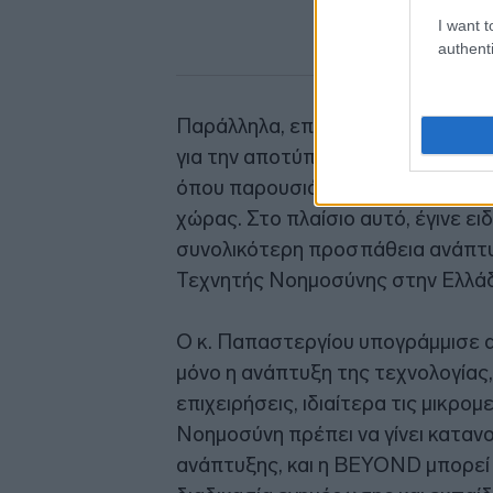
I want t
authenti
Παράλληλα, επεσήμανε ότι η BEY
για την αποτύπωση των τεχνολογι
όπου παρουσιάζονται οι στρατηγι
χώρας. Στο πλαίσιο αυτό, έγινε ε
συνολικότερη προσπάθεια ανάπτυ
Τεχνητής Νοημοσύνης στην Ελλά
Ο κ. Παπαστεργίου υπογράμμισε α
μόνο η ανάπτυξη της τεχνολογίας,
επιχειρήσεις, ιδιαίτερα τις μικρο
Νοημοσύνη πρέπει να γίνει καταν
ανάπτυξης, και η BEYOND μπορεί 