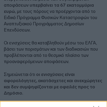
αποφάσεων
υπερβαίνει τα 67 εκατομμύρια
ευρώ
, με τους πόρους να προέρχονται από το
Ειδικό Πρόγραμμα Φυσικών Καταστροφών του
Αναπτυξιακού Προγράμματος Δημοσίων
Επενδύσεων.
Οι ενισχύσεις θα καταβληθούν μέσω του ΕΛΓΑ,
βάσει των πορισμάτων και των διαδικασιών που
προβλέπονται από το θεσμικό πλαίσιο των
προαναφερόμενων αποφάσεων.
Σημειώνεται ότι
οι ενισχύσεις είναι
αφορολόγητες, ακατάσχετες και ανεκχώρητες
και δεν συμψηφίζονται με οφειλές προς το
Δημόσιο
.