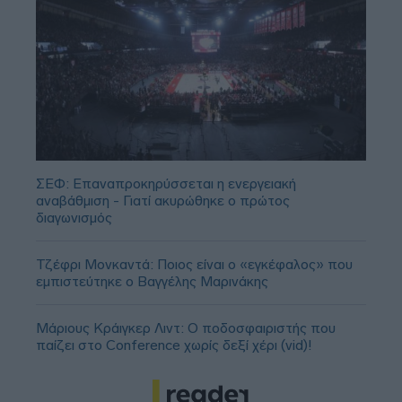
ΣΕΦ: Επαναπροκηρύσσεται η ενεργειακή
αναβάθμιση - Γιατί ακυρώθηκε ο πρώτος
διαγωνισμός
Τζέφρι Μονκαντά: Ποιος είναι ο «εγκέφαλος» που
εμπιστεύτηκε ο Βαγγέλης Μαρινάκης
Μάριους Κράιγκερ Λιντ: Ο ποδοσφαιριστής που
παίζει στο Conference χωρίς δεξί χέρι (vid)!