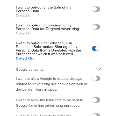
use your data for below specified purposes in below Google
consent section.
I want to opt-out of the Sale of my
Personal Data.
Opted In
I want to opt-out of processing my
Personal Data for Targeted Advertising.
Opted In
I want to opt-out of Collection, Use,
Ακολουθήστε το
insider.gr στο Google News
και μάθετε
Retention, Sale, and/or Sharing of my
Personal Data that Is Unrelated with the
πρώτοι όλες τις
ειδήσεις
από την Ελλάδα και τον κόσμο.
Purposes for which it was collected.
Opted Out
Google consents
I want to allow Google to enable storage
related to advertising like cookies on web or
device identifiers in apps.
I want to allow my user data to be sent to
Google for online advertising purposes.