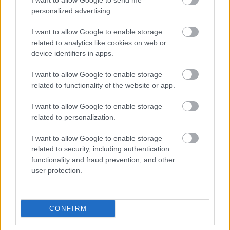
I want to allow Google to send me
personalized advertising.
I want to allow Google to enable storage
related to analytics like cookies on web or
device identifiers in apps.
I want to allow Google to enable storage
Διαβάζονται αυτή τη στιγμή
related to functionality of the website or app.
Η γαλάζια «θετική ατζέντα» στο δρόμο για το
I want to allow Google to enable storage
2027 - Το παράπονο της Καρυστιανού - Στον
related to personalization.
ΣΥΡΙΖΑ μελετούν Ιστορία
Πυρόπληκτοι: Τι σημαίνουν τα «πράσινα»,
I want to allow Google to enable storage
«κίτρινα» και «κόκκινα» σπίτια για τις
related to security, including authentication
αποζημιώσεις
functionality and fraud prevention, and other
user protection.
Ποια είναι η (κυβερνητική) λίστα με τα μεγάλα
οδικά έργα και τα εκτιμώμενα
χρονοδιαγράμματα
CONFIRM