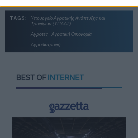
TAGS:
Υπουργείο Αγροτικής Ανάπτυξης και
Τροφίμων (ΥΠΑΑΤ)
Αγρότες
Αγροτική Οικονομία
Αγροδιατροφή
BEST OF
INTERNET