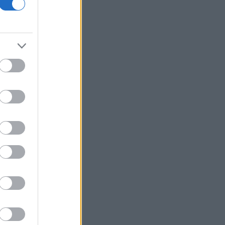
Ρωσία
Κολομβία: Ο Αμπελάρδο ντε λα
Εσπριέγια ορκίστηκε πρόεδρος της
χώρας
Υπ. Εργασίας: Ο «χάρτης» των
πληρωμών από e-ΕΦΚΑ, ΔΥΠΑ για την
περίοδο 10 έως 14 Αυγούστου
Health Monitoring: Η εθνική υποδομή
για αξιοποίηση δεδομένων υγείας
προς όφελος των πολιτών
ΟΗΕ: Προειδοποιεί ότι υπάρχει
κίνδυνος ανανέωσης μιας μεγάλης
κλίμακας σύγκρουσης στην Υεμένη