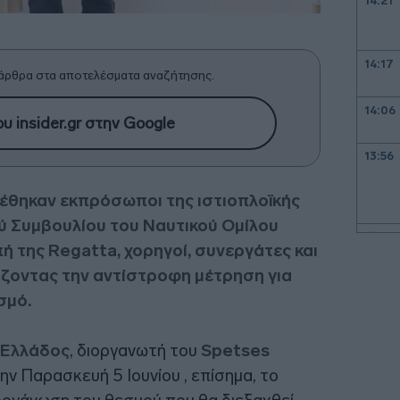
14:21
14:17
άρθρα στα αποτελέσματα αναζήτησης.
14:06
υ insider.gr στην Google
13:56
έθηκαν εκπρόσωποι της ιστιοπλοϊκής
ού Συμβουλίου του Ναυτικού Ομίλου
13:42
ή της Regatta, χορηγοί, συνεργάτες και
ιάζοντας την αντίστροφη μέτρηση για
13:35
σμό.
 Ελλάδος
, διοργανωτή του
Spetses
13:17
την Παρασκευή 5 Ιουνίου , επίσημα, το
13:13