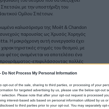
ιοργάνωση του θεσμού που θα διεξαχθεί
ων Σπετσών, με την υποστήριξη του
13:01
 Nαυτικού Ομίλου Σπέτσων.
ερωμένο καλωσόρισμα της Moët & Chandon
12:50
α συνεχούς παρουσίας ως Χρυσός Χορηγός
atta
. Η μακρόχρονη αυτή συνεργασία έχει
12:43
ο χαρακτηριστικές στιγμές του θεσμού, με
και φέτος αναμένεται να αποτελέσει ένα
υ προγράμματος-επιφυλάσσοντας πολλές
12:23
 -
Do Not Process My Personal Information
12:16
to opt-out of the sale, sharing to third parties, or processing of your per
formation for targeted advertising by us, please use the below opt-out s
r selection. Please note that after your opt-out request is processed y
12:03
eing interest-based ads based on personal information utilized by us or
disclosed to third parties prior to your opt-out. You may separately opt-