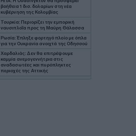
ΗΠΑ: Η Ουάσινγκτον θα προσφέρει
βοήθεια 1 δισ. δολαρίων στη νέα
κυβέρνηση της Κολομβίας
Τουρκία: Περιορίζει την εμπορική
ναυσιπλοΐα προς τη Μαύρη Θάλασσα
Ρωσία: Έπληξε φορτηγό πλοίο με όπλα
για την Ουκρανία ανοιχτά της Οδησσού
Χαρδαλιάς: Δεν θα επιτρέψουμε
καμμία ανεμογεννήτρια στις
αναδασωτέες και πυρόπληκτες
περιοχές της Αττικής
Ιταλία: Όλες οι πόλεις στο υψηλότερο
επίπεδο προειδοποίησης για καύσωνα
Ρωσία: Πυρκαγιά σε διυλιστήριο
πετρελαίου της περιφέρειας
Κρασνοντάρ ύστερα από ουκρανική
επίθεση με drones
Κορυφώνεται η έξοδος του Αυγούστου
Τουρνάς: Το ΠΣ αντιμετώπισε