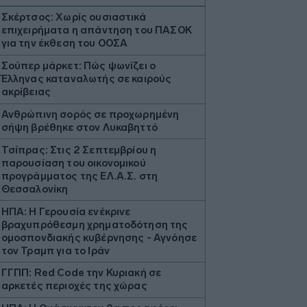
Σκέρτσος: Χωρίς ουσιαστικά
επιχειρήματα η απάντηση του ΠΑΣΟΚ
για την έκθεση του ΟΟΣΑ
Σούπερ μάρκετ: Πώς ψωνίζει ο
Έλληνας καταναλωτής σε καιρούς
ακρίβειας
Ανθρώπινη σορός σε προχωρημένη
σήψη βρέθηκε στον Λυκαβηττό
Τσίπρας: Στις 2 Σεπτεμβρίου η
παρουσίαση του οικονομικού
προγράμματος της ΕΛ.Α.Σ. στη
Θεσσαλονίκη
ΗΠΑ: Η Γερουσία ενέκρινε
βραχυπρόθεσμη χρηματοδότηση της
ομοσπονδιακής κυβέρνησης - Αγνόησε
τον Τραμπ για το Ιράν
ΓΓΠΠ: Red Code την Κυριακή σε
αρκετές περιοχές της χώρας