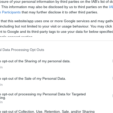
losure of your personal information by third parties on the IAB’s list of
. This information may also be disclosed by us to third parties on the
IA
11:46
Participants
that may further disclose it to other third parties.
 that this website/app uses one or more Google services and may gath
including but not limited to your visit or usage behaviour. You may click 
11:39
 to Google and its third-party tags to use your data for below specifi
ogle consent section.
11:22
l Data Processing Opt Outs
11:03
o opt-out of the Sharing of my personal data.
In
10:53
o opt-out of the Sale of my Personal Data.
In
to opt-out of processing my Personal Data for Targeted
10:43
ing.
In
o opt-out of Collection, Use, Retention, Sale, and/or Sharing