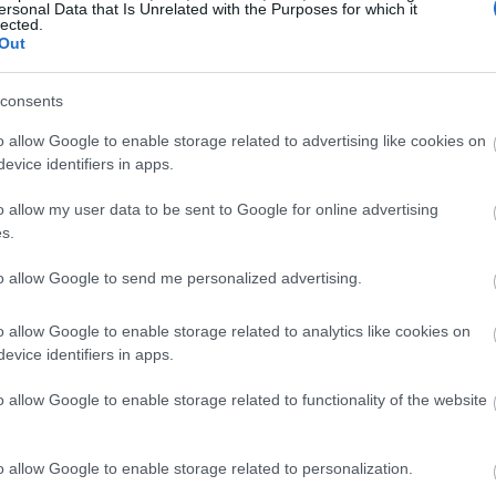
ersonal Data that Is Unrelated with the Purposes for which it
lected.
10:38
Out
consents
10:31
o allow Google to enable storage related to advertising like cookies on
υσιάστηκαν οι βασικοί σταθμοί της
evice identifiers in apps.
ίσιο του φετινού προγράμματος ο
10:21
ται να βραβεύσει όλους τους εν ζωή
o allow my user data to be sent to Google for online advertising
s.
με την συμβολή της Julius Baer , ενώ
 έχει η προβολή του επετειακού
10:14
to allow Google to send me personalized advertising.
ht Regatta – 15 Years», αφιερωμένου στη
o allow Google to enable storage related to analytics like cookies on
.Την επετειακή ταυτότητα της φετινής
evice identifiers in apps.
 ειδικά σχεδιασμένα polo της GANT.
αμικό «παρών» στις Σπέτσες με το GANT
o allow Google to enable storage related to functionality of the website
εντικό nautical lifestyle του brand στην
o allow Google to enable storage related to personalization.