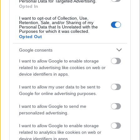
Personal Data for Targeted Advertising.
Opted In
I want to opt-out of Collection, Use,
Διαβάζονται αυτή τη στιγμή
Retention, Sale, and/or Sharing of my
Personal Data that Is Unrelated with the
Η γαλάζια «θετική ατζέντα» στο δρόμο για το
Purposes for which it was collected.
2027 - Το παράπονο της Καρυστιανού - Στον
Opted Out
ΣΥΡΙΖΑ μελετούν Ιστορία
Google consents
Πυρόπληκτοι: Τι σημαίνουν τα «πράσινα»,
«κίτρινα» και «κόκκινα» σπίτια για τις
I want to allow Google to enable storage
αποζημιώσεις
related to advertising like cookies on web or
device identifiers in apps.
Ποια είναι η (κυβερνητική) λίστα με τα μεγάλα
οδικά έργα και τα εκτιμώμενα
I want to allow my user data to be sent to
χρονοδιαγράμματα
Google for online advertising purposes.
I want to allow Google to send me
personalized advertising.
I want to allow Google to enable storage
TAGS:
Πορτογαλία
Παιδιά
Δημογραφικό
related to analytics like cookies on web or
device identifiers in apps.