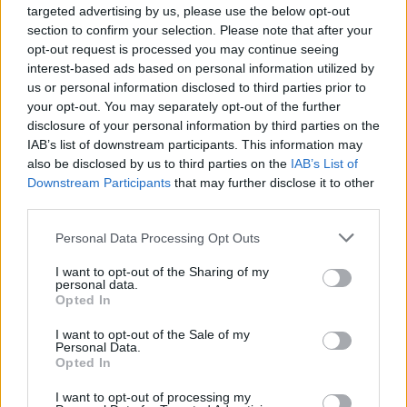
διπλάσιος αριθμός
σε σχέση με πριν από τρία
targeted advertising by us, please use the below opt-out
χρόνια.
section to confirm your selection. Please note that after your
opt-out request is processed you may continue seeing
interest-based ads based on personal information utilized by
Ακολουθήστε το
insider.gr στο Google News
και μάθετε
us or personal information disclosed to third parties prior to
πρώτοι όλες τις
ειδήσεις
από την Ελλάδα και τον κόσμο.
your opt-out. You may separately opt-out of the further
disclosure of your personal information by third parties on the
IAB’s list of downstream participants. This information may
also be disclosed by us to third parties on the
IAB’s List of
Downstream Participants
that may further disclose it to other
third parties.
Please note that this website/app uses one or more Google
Personal Data Processing Opt Outs
services and may gather and store information including but
not limited to your visit or usage behaviour. You may click to
I want to opt-out of the Sharing of my
personal data.
grant or deny consent to Google and its third-party tags to
Opted In
use your data for below specified purposes in below Google
consent section.
I want to opt-out of the Sale of my
Personal Data.
Opted In
I want to opt-out of processing my