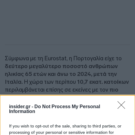
Σύμφωνα με τη Eurostat, η Πορτογαλία είχε το
δεύτερο μεγαλύτερο ποσοστό ανθρώπων
ηλικίας 65 ετών και άνω το 2024, μετά την
Ιταλία.
Η χώρα των περίπου
10,7 εκατ. κατοίκων
περιλαμβάνεται επίσης σε εκείνες με τον
πιο
γερασμένο πληθυσμό παγκοσμίως
.
insider.gr -
Do Not Process My Personal
Information
Η υπηρεσία μετανάστευσης AIMA εκτιμά ότι
περισσότεροι από 1,5 εκατ. ξένοι πολίτες
If you wish to opt-out of the sale, sharing to third parties, or
κατοικούσαν νόμιμα στη χώρα πέρυσι, περίπου
processing of your personal or sensitive information for