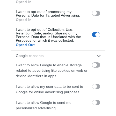
Opted In
I want to opt-out of processing my
Personal Data for Targeted Advertising.
Opted In
I want to opt-out of Collection, Use,
Retention, Sale, and/or Sharing of my
Personal Data that Is Unrelated with the
Purposes for which it was collected.
Η Βόρεια Κορέα κατοχύρωσε στο Σύνταγμά της
Opted Out
το 2023 τον μη αναστρέψιμο χαρακτήρα του
Google consents
καθεστώτος της ως πυρηνικής δύναμης, μια αρχή
την οποία είχε διακηρύξει έναν χρόνο νωρίτερα ο
I want to allow Google to enable storage
related to advertising like cookies on web or
Κιμ Γιονγκ Ουν. Στη χώρα έχουν επιβληθεί
device identifiers in apps.
αυστηρές διεθνείς κυρώσεις για το πρόγραμμά
της παραγωγής πυρηνικών όπλων και βαλλιστικών
I want to allow my user data to be sent to
πυραύλων. Η Νότια Κορέα, οι ΗΠΑ και άλλες
Google for online advertising purposes.
χώρες θέτουν την αποπυρηνικοποίηση της
I want to allow Google to send me
Βόρειας Κορέας ως όρο για την άρση των
personalized advertising.
κυρώσεων αυτών.