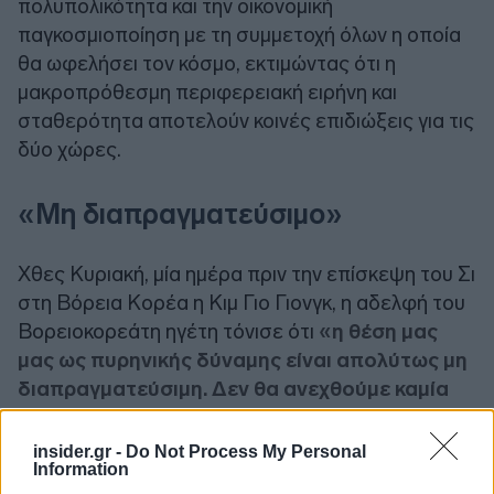
πολυπολικότητα και την οικονομική
παγκοσμιοποίηση με τη συμμετοχή όλων η οποία
θα ωφελήσει τον κόσμο, εκτιμώντας ότι η
μακροπρόθεσμη περιφερειακή ειρήνη και
σταθερότητα αποτελούν κοινές επιδιώξεις για τις
δύο χώρες.
«Μη διαπραγματεύσιμο»
Χθες Κυριακή, μία ημέρα πριν την επίσκεψη του Σι
στη Βόρεια Κορέα η Κιμ Γιο Γιονγκ, η αδελφή του
Βορειοκορεάτη ηγέτη τόνισε ότι
«η θέση μας
μας ως πυρηνικής δύναμης είναι απολύτως μη
διαπραγματεύσιμη. Δεν θα ανεχθούμε καμία
απειλή».
insider.gr -
Do Not Process My Personal
Information