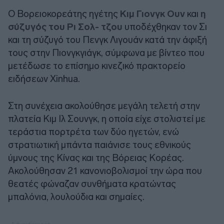
Ο Βορειοκορεάτης ηγέτης
Κιμ Γιονγκ Ουν
και
η
σύζυγός του Ρι Σολ- τζου
υποδέχθηκαν τον Σι
και τη σύζυγό του Πενγκ Λιγουάν κατά την άφιξή
τους στην Πιονγκγιάγκ, σύμφωνα με βίντεο που
μετέδωσε το επίσημο κινεζικό πρακτορείο
ειδήσεων Xinhua.
Στη συνέχεια ακολούθησε μεγάλη τελετή στην
πλατεία Κιμ Ιλ Σουνγκ, η οποία είχε στολιστεί με
τεράστια πορτρέτα των δύο ηγετών, ενώ
στρατιωτική μπάντα παιάνισε τους εθνικούς
ύμνους της Κίνας και της Βόρειας Κορέας.
Ακολούθησαν 21 κανονιοβολισμοί την ώρα που
θεατές φώναζαν συνθήματα κρατώντας
μπαλόνια, λουλούδια και σημαίες.