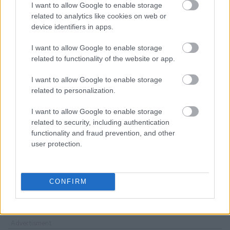
I want to allow Google to enable storage
related to analytics like cookies on web or
Αλλά η Πιονγκγιάνγκ θεωρεί ότι το πυρηνικό της
device identifiers in apps.
οπλοστάσιο, που εκτιμάται σε μερικές δεκάδες
κεφαλές, της παρέχει ασφάλεια έναντι
I want to allow Google to enable storage
οποιασδήποτε εισβολής ή ανατροπής του
related to functionality of the website or app.
καθεστώτος της. Η άποψη αυτή ενισχύθηκε από
I want to allow Google to enable storage
τις πρόσφατες στρατιωτικές επιχειρήσεις των
related to personalization.
ΗΠΑ εναντίον του Ιράν και της Βενεζουέλας.
I want to allow Google to enable storage
related to security, including authentication
Το άρθρο της Κιμ Γιο Γιονγκ αποτελεί αντίδραση
functionality and fraud prevention, and other
σε κείμενο που εξέδωσε στις 17 Μαΐου ο Λευκός
user protection.
Οίκος στο οποίο αναφερόταν ότι κατά την
επίσκεψή του στο Πεκίνο ο Τραμπ και ο Σι
«επανέλαβαν τον κοινό τους στόχο της
CONFIRM
αποπυρηνικοποίησης της Βόρειας Κορέας».