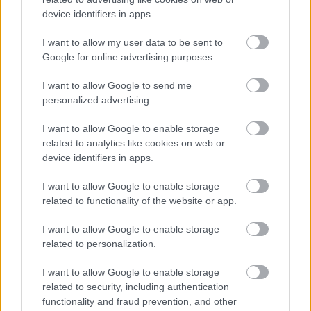
device identifiers in apps.
I want to allow my user data to be sent to
Google for online advertising purposes.
I want to allow Google to send me
personalized advertising.
Διαβάζονται αυτή τη στιγμή
I want to allow Google to enable storage
Πυρόπληκτοι: Ποιοι δικαιούνται έως 6.000 ευρώ,
related to analytics like cookies on web or
επιδότηση ενοικίου και στεγαστική συνδρομή
device identifiers in apps.
Τρίτη χρονιά με διεθνές ρεκόρ εσόδων για τη
Ρεάλ Μαδρίτης - «Κλειδί» το γήπεδο
I want to allow Google to enable storage
related to functionality of the website or app.
Πώς μπορείτε να βγείτε νωρίτερα στη σύνταξη
- Οι 3 κινήσεις που πρέπει να γίνουν εγκαίρως
I want to allow Google to enable storage
related to personalization.
I want to allow Google to enable storage
related to security, including authentication
functionality and fraud prevention, and other
TAGS:
Θεσσαλία
Νερό