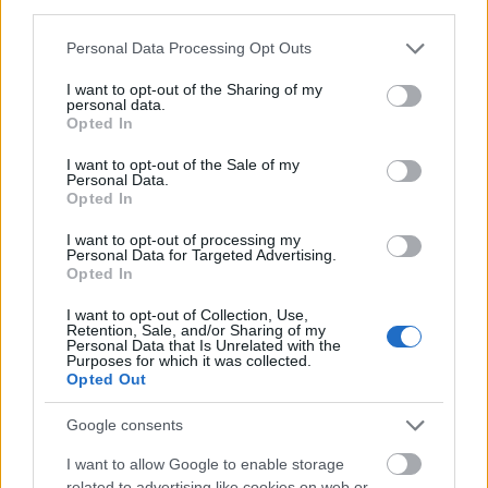
third parties.
Please note that this website/app uses one or more Google
Personal Data Processing Opt Outs
services and may gather and store information including but
not limited to your visit or usage behaviour. You may click to
I want to opt-out of the Sharing of my
personal data.
grant or deny consent to Google and its third-party tags to
Opted In
use your data for below specified purposes in below Google
consent section.
I want to opt-out of the Sale of my
Personal Data.
Opted In
Ακολουθήστε το
insider.gr στο Google News
και μάθετε
πρώτοι όλες τις
ειδήσεις
από την Ελλάδα και τον κόσμο.
I want to opt-out of processing my
Personal Data for Targeted Advertising.
Opted In
I want to opt-out of Collection, Use,
Retention, Sale, and/or Sharing of my
Personal Data that Is Unrelated with the
Purposes for which it was collected.
Opted Out
Google consents
I want to allow Google to enable storage
related to advertising like cookies on web or