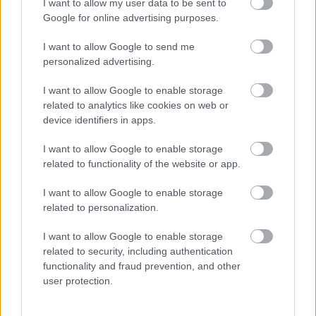
I want to allow my user data to be sent to
«Με ισχυρά κεφάλαια και σταθερές πηγές
Google for online advertising purposes.
χρηματοδότησης, τόσο οι μεμονωμένες
I want to allow Google to send me
τράπεζες όσο και το τραπεζικό σύστημα
personalized advertising.
συνολικά μπορούν να απορροφήσουν ένα ευρύ
φάσμα κραδασμών και απρόβλεπτων ζημιών,
I want to allow Google to enable storage
συνεχίζοντας παράλληλα να χορηγούν δάνεια»,
related to analytics like cookies on web or
device identifiers in apps.
κατέληξε ο Μπαρ.
I want to allow Google to enable storage
related to functionality of the website or app.
I want to allow Google to enable storage
related to personalization.
I want to allow Google to enable storage
related to security, including authentication
functionality and fraud prevention, and other
user protection.