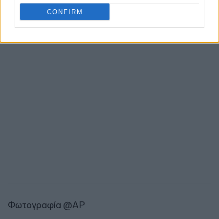
CONFIRM
Φωτογραφία @AP