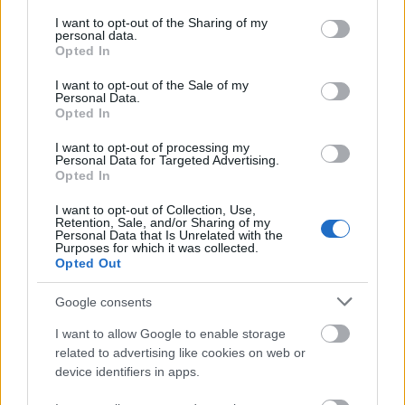
services and may gather and store information including but
«Η επίτευξη της σωστής ισορροπίας στη ρύθμιση
not limited to your visit or usage behaviour. You may click to
I want to opt-out of the Sharing of my
personal data.
και εποπτεία των τραπεζών είναι μια λεπτή
grant or deny consent to Google and its third-party tags to
Opted In
use your data for below specified purposes in below Google
άσκηση», είπε. «Οι τράπεζες χρειάζονται χώρο
consent section.
I want to opt-out of the Sale of my
για να αναπτυχθούν ώστε η χρηματοδότησή τους
Personal Data.
να στηρίζει την καινοτομία και τις φιλοδοξίες της
Opted In
οικονομίας. Ταυτόχρονα, η εμπειρία έχει δείξει ότι
I want to opt-out of processing my
χωρίς επαρκείς δικλίδες ασφαλείας, οι τράπεζες
Personal Data for Targeted Advertising.
Opted In
που επιδιώκουν μεγαλύτερα κέρδη μέσω της
καινοτομίας μπορεί να αναλάβουν υπερβολικούς
I want to opt-out of Collection, Use,
Retention, Sale, and/or Sharing of my
κινδύνους.»
Personal Data that Is Unrelated with the
Purposes for which it was collected.
Opted Out
Τόνισε επίσης ότι όταν μια τράπεζα αντιμετωπίζει
Google consents
σοβαρά προβλήματα, οι επιπτώσεις δεν
περιορίζονται στον χρηματοπιστωτικό τομέα
I want to allow Google to enable storage
αλλά επηρεάζουν επιχειρήσεις, νοικοκυριά και
related to advertising like cookies on web or
device identifiers in apps.
συνολικά την οικονομία.