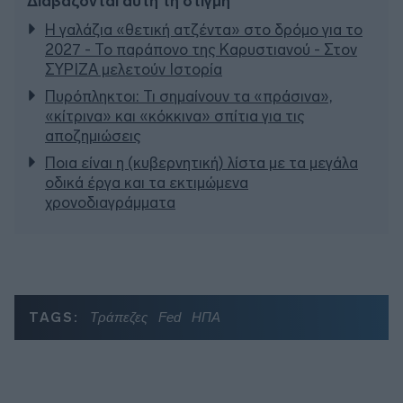
Διαβάζονται αυτή τη στιγμή
Η γαλάζια «θετική ατζέντα» στο δρόμο για το
2027 - Το παράπονο της Καρυστιανού - Στον
ΣΥΡΙΖΑ μελετούν Ιστορία
Πυρόπληκτοι: Τι σημαίνουν τα «πράσινα»,
«κίτρινα» και «κόκκινα» σπίτια για τις
αποζημιώσεις
Ποια είναι η (κυβερνητική) λίστα με τα μεγάλα
οδικά έργα και τα εκτιμώμενα
χρονοδιαγράμματα
TAGS:
Τράπεζες
Fed
ΗΠΑ