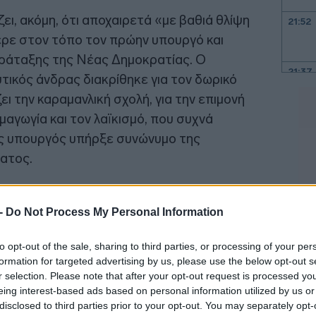
ι, ακόμη, ότι αποχαιρετά «με βαθιά θλίψη
21:52
ερε στον τόπο τον πρώην υπουργό και
ράταξης της Νέας Δημοκρατίας. Ο
21:37
τικός άνδρας διακρίθηκε για τον δωρικό
ει την καραμανλική σχολή, για την επιμονή
μαγωγία και τον λαϊκισμό, που συχνά
21:15
 Ως υπουργός υπήρξε συνώνυμο της
ατος.
21:03
20:55
 -
Do Not Process My Personal Information
20:41
to opt-out of the sale, sharing to third parties, or processing of your per
formation for targeted advertising by us, please use the below opt-out s
r selection. Please note that after your opt-out request is processed y
eing interest-based ads based on personal information utilized by us or
20:38
disclosed to third parties prior to your opt-out. You may separately opt-