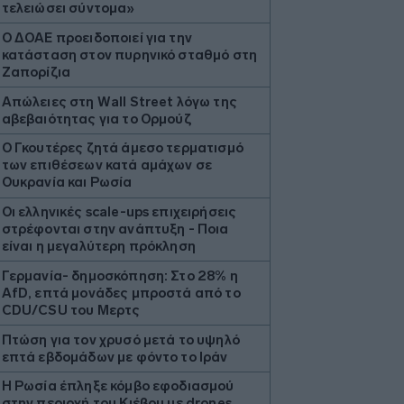
τελειώσει σύντομα»
Ο ΔΟΑΕ προειδοποιεί για την
κατάσταση στον πυρηνικό σταθμό στη
Ζαπορίζια
Απώλειες στη Wall Street λόγω της
αβεβαιότητας για το Ορμούζ
Ο Γκουτέρες ζητά άμεσο τερματισμό
των επιθέσεων κατά αμάχων σε
Ουκρανία και Ρωσία
Οι ελληνικές scale-ups επιχειρήσεις
στρέφονται στην ανάπτυξη - Ποια
είναι η μεγαλύτερη πρόκληση
Γερμανία- δημοσκόπηση: Στο 28% η
AfD, επτά μονάδες μπροστά από το
CDU/CSU του Μερτς
Πτώση για τον χρυσό μετά το υψηλό
επτά εβδομάδων με φόντο το Ιράν
Η Ρωσία έπληξε κόμβο εφοδιασμού
στην περιοχή του Κιέβου με drones