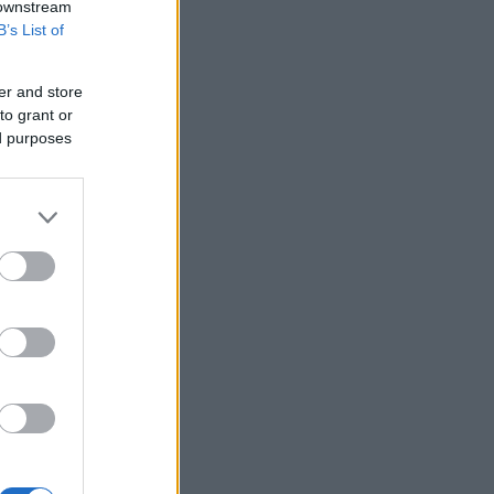
 downstream
Υεμένη: Επίθεση των Χούθι σε
B’s List of
κυβερνητικές δυνάμεις - Τουλάχιστον
58 νεκροί
er and store
Fars: Το Ιράν εξετάζει νομοσχέδιο για
to grant or
απαγόρευση διέλευσης πλοίων από
ed purposes
ΗΠΑ και Ισραήλ από το Ορμούζ
Επένδυση 6,3 δισ. δολαρίων από ΗΑΕ
για data center τεχνητής νοημοσύνης
στην Ιαπωνία
Οπλισμένα τουρκικά F-16
πραγματοποίησαν 10 παραβάσεις και
17 παραβιάσεις στο Αιγαίο
Ο Ζελένσκι θα επισκεφθεί τη Σερβία
για πρώτη φορά από την έναρξη του
πολέμου
Ξεκινούν τα δοκιμαστικά δρομολόγια
της επέκτασης του Μετρό
Θεσσαλονίκης προς την Καλαμαριά
Ο ΟΤΕ στους δείκτες FTSE4Good για