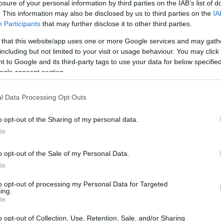
losure of your personal information by third parties on the IAB’s list of
20:33
. This information may also be disclosed by us to third parties on the
IA
Participants
that may further disclose it to other third parties.
 that this website/app uses one or more Google services and may gath
20:20
including but not limited to your visit or usage behaviour. You may click 
 to Google and its third-party tags to use your data for below specifi
όνησε ποτέ από πού ξεκίνησε, υπερήφανος
ogle consent section.
20:12
του από αγροκτηνοτροφική οικογένεια του
l Data Processing Opt Outs
την τεράστια απόσταση από το Σουπλί, την
Βουλή των Ελλήνων και τα υπουργεία
20:12
o opt-out of the Sharing of my personal data.
ΩΔΕ, όπου άφησε έντονο αποτύπωμα
In
έτρου, αλλά με πείσμα στην υπεράσπιση
19:56
o opt-out of the Sale of my Personal Data.
κώδικα αξιών και με το προσωπικό του
In
και ταπεινά"».
to opt-out of processing my Personal Data for Targeted
19:55
ing.
μειώνει: «Προσωπικά είχα την τύχη στα
In
νωρίσω καλύτερα τον πολιτικό άνδρα και
o opt-out of Collection, Use, Retention, Sale, and/or Sharing
19:47