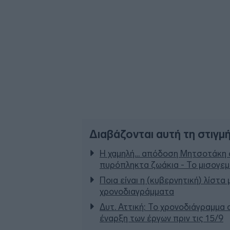
Διαβάζονται αυτή τη στιγμ
Η χαμηλή… απόδοση Μητσοτάκη σ
πυρόπληκτα ζωάκια - Το μισογε
Ποια είναι η (κυβερνητική) λίστα
χρονοδιαγράμματα
Δυτ. Αττική: Το χρονοδιάγραμμα
έναρξη των έργων πριν τις 15/9