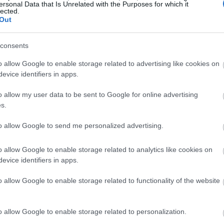
, συναισθανόμενος πάντοτε το βάρος της
ersonal Data that Is Unrelated with the Purposes for which it
lected.
την υπηρέτηση των Θεσσαλών
Out
19:35
του εκφράζω τα ειλικρινή μου
».
consents
19:22
o allow Google to enable storage related to advertising like cookies on
evice identifiers in apps.
o allow my user data to be sent to Google for online advertising
19:14
s.
19:12
to allow Google to send me personalized advertising.
o allow Google to enable storage related to analytics like cookies on
18:54
evice identifiers in apps.
o allow Google to enable storage related to functionality of the website
18:49
o allow Google to enable storage related to personalization.