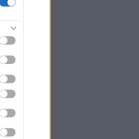
18η συνεχόμενη χρονιά
Νέος γύρος χρηματοδότησης 8 δισ.
δολαρίων για τη DeepSeek
Βρεττού (Credia): Πιστωτική επέκταση
άνω των 1,3 δισ. ευρώ φέτος -
Επιταχύνει την ανάπτυξη, μεταθέτει
το μέρισμα
Στα πράσινα οι ευρωαγορές - Νέο
ενδοσυνεδριακό ρεκόρ για τον Stoxx
Πυρκαγιές: 325 αυτοψίες στις
πληγείσες περιοχές - 118 «κόκκινα»
κτίρια σε Δυτ. Αττική και Ρέθυμνο
Σε εξέλιξη πυρκαγιές σε Σκύρο και
Φάρσαλα
ΑΔΜΗΕ: Διατηρεί την τεχνική ηγεσία
κατά την κατασκευή του Great Sea
Interconnector