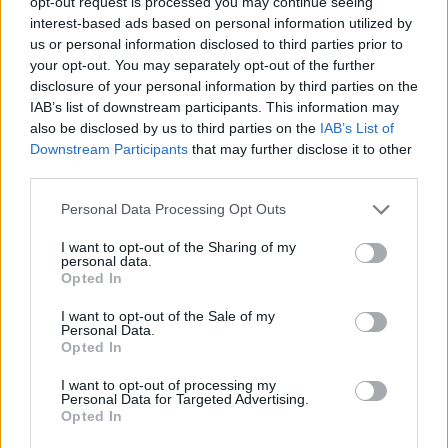
opt-out request is processed you may continue seeing
τους, οι οποίοι ζητούν να περιοριστεί η
interest-based ads based on personal information utilized by
υποχρεωτική άσκηση εφέσεων και άλλων ένδικων
us or personal information disclosed to third parties prior to
μέσων από τους δήμους όταν υπάρχουν
your opt-out. You may separately opt-out of the further
πρωτόδικες δικαστικές αποφάσεις υπέρ των
disclosure of your personal information by third parties on the
IAB’s list of downstream participants. This information may
εργαζομένων. Από την άλλη πλευρά, ορισμένοι
also be disclosed by us to third parties on the
IAB’s List of
αιρετοί και υπηρεσιακά στελέχη επισημαίνουν ότι
Downstream Participants
that may further disclose it to other
απαιτούνται σαφείς δικλείδες ασφαλείας ώστε
third parties.
να προστατεύονται οι δημοτικές αρχές από τον
Please note that this website/app uses one or more Google
Personal Data Processing Opt Outs
κίνδυνο καταλογισμών ή πειθαρχικών ευθυνών
services and may gather and store information including but
όταν επιλέγουν να μην ασκήσουν ένδικα μέσα.
not limited to your visit or usage behaviour. You may click to
I want to opt-out of the Sharing of my
personal data.
grant or deny consent to Google and its third-party tags to
Opted In
use your data for below specified purposes in below Google
Κοινό αίτημα πολλών σχολιαστών είναι η
consent section.
I want to opt-out of the Sale of my
διαμόρφωση ενός πιο ευέλικτου πλαισίου που θα
Personal Data.
επιτρέπει στους δήμους να αξιολογούν κατά
Opted In
περίπτωση τις δικαστικές υποθέσεις,
I want to opt-out of processing my
αποφεύγοντας αυτοματοποιημένες διαδικασίες
Personal Data for Targeted Advertising.
Opted In
που συχνά οδηγούν σε πολυετείς δικαστικές