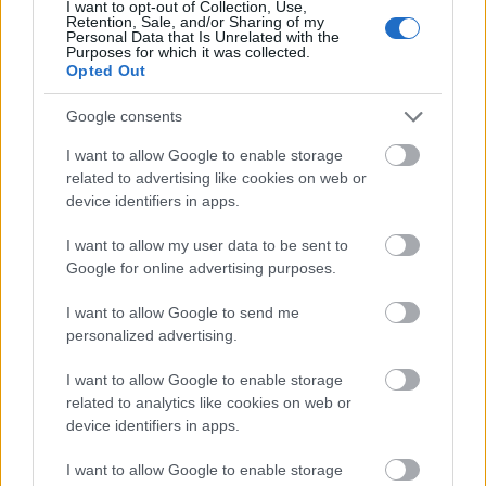
εκκρεμότητες.
I want to opt-out of Collection, Use,
Retention, Sale, and/or Sharing of my
Personal Data that Is Unrelated with the
Purposes for which it was collected.
Οι συγκεκριμένες διατάξεις εξαιρούν τους
Opted Out
απασχολούμενους στους βρεφονηπιακούς και
παιδικούς σταθμούς, με δεκάδες συμβασιούχους
Google consents
που απασχολούνται στις Κοινωνικές Δομές για
I want to allow Google to enable storage
την Αντιμετώπιση της Φτώχειας (Δομές Αστέγων,
related to advertising like cookies on web or
Δομές Παροχής Βασικών Αγαθών, Κέντρα
device identifiers in apps.
Κοινότητας) να ζητούν ανάλογη ευνοϊκή
I want to allow my user data to be sent to
μεταχείριση. Όπως επισημαίνουν, οι
Google for online advertising purposes.
συγκεκριμένες υπηρεσίες καλύπτουν διαρκείς και
κρίσιμες κοινωνικές ανάγκες, λειτουργούν επί
I want to allow Google to send me
personalized advertising.
σειρά ετών με χρηματοδότηση από εθνικούς και
ευρωπαϊκούς πόρους και στελεχώνονται από
I want to allow Google to enable storage
εργαζομένους με πολυετή εμπειρία.
related to analytics like cookies on web or
device identifiers in apps.
I want to allow Google to enable storage