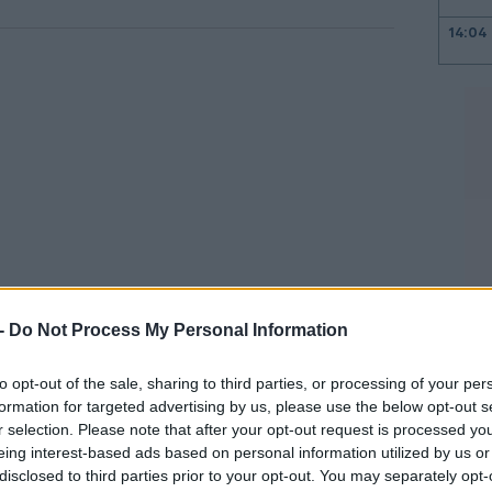
14:04
14:00
13:59
13:55
 -
Do Not Process My Personal Information
13:39
 κινεζικής κυβέρνησης Χε Λιφένγκ και του
to opt-out of the sale, sharing to third parties, or processing of your per
ν Σκοτ Μπέσεντ ανακοινώθηκε στη Νότια
formation for targeted advertising by us, please use the below opt-out s
13:34
r selection. Please note that after your opt-out request is processed y
eing interest-based ads based on personal information utilized by us or
disclosed to third parties prior to your opt-out. You may separately opt-
ναμένεται να κυριαρχήσουν αύριο και