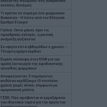
εθελοντές πολεμούν στις ουκρανικές
ένοπλες δυνάμεις
Τι πρέπει να περιέχει ένα φαρμακείο
διακοπών - Η λίστα από τον Ελληνικό
Ερυθρό Σταυρό
Γαλλία: Οκτώ μήνες πριν τις
προεδρικές εκλογές, η ρωσική
ανάμειξη αυξάνεται
Σε υψηλό επτά εβδομάδων ο χρυσός -
Τέταρτη ημέρα κερδών
Ευρεία σύσκεψη στον ΕΟΦ για την
ομαλή λειτουργία της εφοδιαστικής
αλυσίδας φαρμάκων
Αποφεύγοντας 3 παράγοντες
κινδύνου κερδίζουμε 13 επιπλέον
χρόνια χωρίς άνοια, σύμφωνα με
αμερικανική μελέτη
ΓΣΕΕ: Πώς αμείβονται οι εργαζόμενοι
του ιδιωτικού τομέα για την αργία του
Δεκαπενταύγουστου