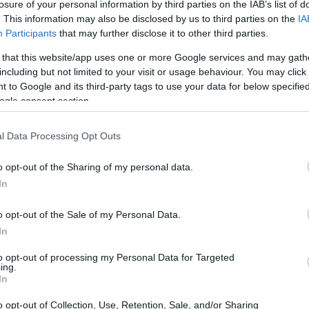
losure of your personal information by third parties on the IAB’s list of
 έχουν στο Πεκίνο οι ηγέτες των δύο
13:26
. This information may also be disclosed by us to third parties on the
IA
ικών δυνάμεων.
Participants
that may further disclose it to other third parties.
 that this website/app uses one or more Google services and may gath
13:22
including but not limited to your visit or usage behaviour. You may click 
 to Google and its third-party tags to use your data for below specifi
ogle consent section.
12:59
l Data Processing Opt Outs
12:50
o opt-out of the Sharing of my personal data.
In
12:46
o opt-out of the Sale of my Personal Data.
In
12:39
to opt-out of processing my Personal Data for Targeted
ing.
In
12:11
o opt-out of Collection, Use, Retention, Sale, and/or Sharing