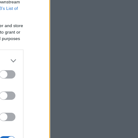
 downstream
Άνοιξε η πλατφόρμα για ενισχύσεις de
B’s List of
minimis ύψους 24,6 εκατ. ευρώ σε
παραγωγούς
er and store
Ζελένσκι: Ο ουκρανικός στρατός
to grant or
έπληξε δύο διυλιστήρια πετρελαίου
ed purposes
στη Ρωσία
Γερμανία: Ξεπέρασαν τις εκτιμήσεις οι
εργοστασιακές παραγγελίες -
Δεύτερος μήνας ανόδου
Η Βόρεια Κορέα εξαπέλυσε βλήμα
προς τη θάλασσα της Ιαπωνίας
Ο Τραμπ αρνείται ότι αντιμετωπίζει
έλλειψη πυρομαχικών και καταφέρεται
εναντίον των μέσων ενημέρωσης
Τα δύο σημεία στίξης που μπορεί να
αποτελούν ένδειξη ότι ένα κείμενο
είναι γραμμένο από AI
Nintendo: Εκτόξευση 150,5% στα