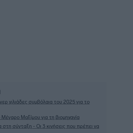
ή
ερ χιλιάδες συμβόλαια του 2025 για το
 Μέγαρο Μαξίμου για τη βιομηχανία
 στη σύνταξη - Οι 3 κινήσεις που πρέπει να