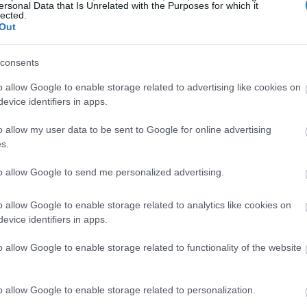
ersonal Data that Is Unrelated with the Purposes for which it
lected.
11:56
Out
11:43
consents
o allow Google to enable storage related to advertising like cookies on
11:37
evice identifiers in apps.
2025 σ' έναν άγριο εμπορικό πόλεμο με
o allow my user data to be sent to Google for online advertising
ας υπέρογκους τελωνειακούς δασμούς και
s.
11:31
ην επιστροφή του Τραμπ στο Λευκό Οίκο.
to allow Google to send me personalized advertising.
νπίνγκ συνήψαν τον Οκτώβριο μια
o allow Google to enable storage related to analytics like cookies on
11:28
 η συνέχεια της οποίας αναμένεται να
evice identifiers in apps.
o allow Google to enable storage related to functionality of the website
11:24
o allow Google to enable storage related to personalization.
11:19