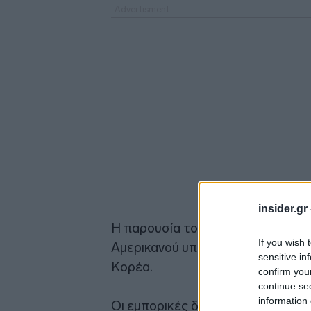
insider.gr
Η παρουσία του αντιπροέδρου της
If you wish 
Αμερικανού υπουργού Οικονομικώ
sensitive in
Κορέα.
confirm you
continue se
information 
Οι εμπορικές διαπραγματεύσεις α