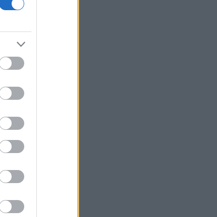
λειτουργικά κέρδη τριμήνου
Novibet: Τριετής χρηματοδοτική
συμφωνία με την Alpha Bank
Ήπια άνοδος στο Χρηματιστήριο -
Metlen και ΕΤΕ στο «τιμόνι»
Μητσοτάκης στην παρουσίαση της
πλατφόρμας ΜyAGRO: «Η απόφασή
μας να υπαχθεί ο ΟΠΕΚΕΠΕ στην ΑΑΔΕ
δικαιώθηκε»
ΜΕΒΓΑΛ: Πωλήσεις άνω των 200 εκατ.
ευρώ και επενδύσεις σε νέο
εργοστάσιο
Παπασταύρου: Η συμφωνία
δημιουργεί νέα και ισχυρή δυναμική για
την υλοποίηση του GSI
Το Πακιστάν ελπίζει πως η συμφωνία
για το Ορμούζ θα οδηγήσει σε νέες
διαπραγματεύσεις
Συνάντηση ΣΒΑΠ με κυβέρνηση: