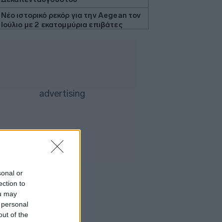
Νέο ιστορικό ρεκόρ για την Aegean τον
Ιούλιο με 2 εκατομμύρια επιβάτες
Πετρέλαιο: Ξανά πάνω από τα 80 δολ.
το Brent εν μέσω επιφυλακτικότητας
για το Ορμούζ
Χατζηδάκης: «Στον κάλαθο των
αχρήστων οι αμφισβητήσεις για τη
διασύνδεση Ελλάδας - Κύπρου»
Μητσοτάκης σε Κυβερνητική Επιτροπή
Βιομηχανίας: Κεντρική προτεραιότητα
οι επενδύσεις σε μεταποίηση και
βιομηχανία
ΕΛΑΣ: Η πρόληψη των πυρκαγιών
περνά και από τη σωστή διαχείριση
sonal or
του δικτύου ηλεκτροδότησης
ection to
Κατσαφάδος για τους πυρόπληκτους:
ou may
Έως 1.000 ευρώ ανά τ.μ. οι
 personal
αποζημιώσεις - Πότε ξεκινούν οι
out of the
αιτήσεις