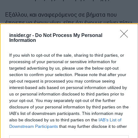
Εξάλλου, και αναφερόμενος σε βήματα που
έπρεπε να έχουν γίνει, είπε ότι έχουμε μείνει πίσω
στο θέμα της αποθήκευσης και στο ειδικό
insider.gr -
Do Not Process My Personal
χωροταξικό για τις ΑΠΕ. «Ναι, η πατρίδα μας έχει
Information
μείνει πίσω στην αποθήκευση. Έγινε όμως το
πρώτο βήμα. Την 1η Απριλίου, πριν από 30 μέρες,
If you wish to opt-out of the sale, sharing to third parties, or
processing of your personal or sensitive information for
είχαμε 32 ΜW, και δύο μπαταρίες. Και
targeted advertising by us, please use the below opt-out
προχωρούμε γρήγορα, στις επόμενες εβδομάδες,
section to confirm your selection. Please note that after your
να φτάσουμε στα 100 ΜW. Και μέχρι το τέλος του
opt-out request is processed you may continue seeing
χρόνου, να φτάσουμε τα 700 MW, και να
interest-based ads based on personal information utilized by
περάσουμε το 1 GW το ‘27».
us or personal information disclosed to third parties prior to
your opt-out. You may separately opt-out of the further
disclosure of your personal information by third parties on the
IAB’s list of downstream participants. This information may
also be disclosed by us to third parties on the
IAB’s List of
Downstream Participants
that may further disclose it to other
third parties.