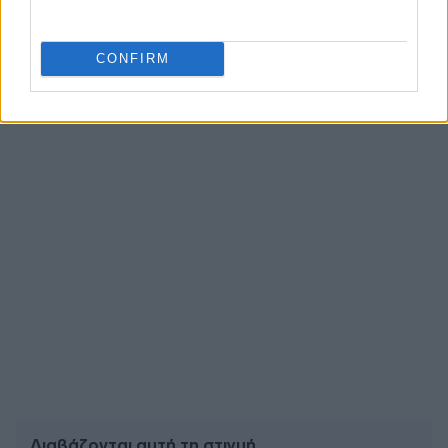
Ακολουθήστε το
insider.gr στο Google News
και μάθετε
πρώτοι όλες τις
ειδήσεις
από την Ελλάδα και τον κόσμο.
CONFIRM
Διαβάζονται αυτή τη στιγμή