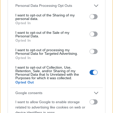
Please note that this website/app uses one or more Google
Personal Data Processing Opt Outs
services and may gather and store information including but
not limited to your visit or usage behaviour. You may click to
I want to opt-out of the Sharing of my
personal data.
grant or deny consent to Google and its third-party tags to
Opted In
use your data for below specified purposes in below Google
consent section.
I want to opt-out of the Sale of my
Personal Data.
Opted In
I want to opt-out of processing my
Personal Data for Targeted Advertising.
Opted In
I want to opt-out of Collection, Use,
Retention, Sale, and/or Sharing of my
Personal Data that Is Unrelated with the
Purposes for which it was collected.
Opted Out
Google consents
I want to allow Google to enable storage
related to advertising like cookies on web or
device identifiers in apps.