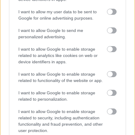
I want to allow my user data to be sent to
Google for online advertising purposes.
Για το ειδικό χωροταξικό των ΑΠΕ, είπε ότι «το
I want to allow Google to send me
personalized advertising.
ολοκληρώνουμε και θα παρουσιαστεί τις
επόμενες εβδομάδες. [. . .] Προσπαθούμε τώρα
I want to allow Google to enable storage
να οργανώσουμε το χώρο, το πού θα μπορούμε
related to analytics like cookies on web or
να έχουμε ΑΠΕ, και γιατί, με ποια λογική, και να
device identifiers in apps.
κριθούν οι επιλογές που κάνουμε στο Υπουργείο.
I want to allow Google to enable storage
Με διαφάνεια. Να εξηγήσουμε, πού επιλέγουμε
related to functionality of the website or app.
να δώσουμε έμφαση και που λέμε όχι. Το "Όχι
άλλα. Όχι ξανά". Αυτό το ειδικό χωροταξικό για τις
I want to allow Google to enable storage
related to personalization.
ΑΠΕ, θα παρουσιαστεί σε δύο εβδομάδες» είπε
ο κ. Παπασταύρου.
I want to allow Google to enable storage
related to security, including authentication
functionality and fraud prevention, and other
Πηγή: ΑΠΕ - ΜΠΕ
user protection.