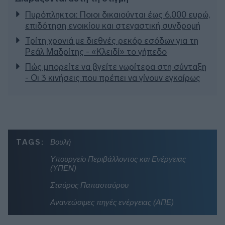
Πυρόπληκτοι: Ποιοι δικαιούνται έως 6.000 ευρώ,
επιδότηση ενοικίου και στεγαστική συνδρομή
Τρίτη χρονιά με διεθνές ρεκόρ εσόδων για τη
Ρεάλ Μαδρίτης - «Κλειδί» το γήπεδο
Πώς μπορείτε να βγείτε νωρίτερα στη σύνταξη
- Οι 3 κινήσεις που πρέπει να γίνουν εγκαίρως
TAGS:
Βουλή
Υπουργείο Περιβάλλοντος και Ενέργειας
(ΥΠΕΝ)
Σταύρος Παπασταύρου
Ανανεώσιμες πηγές ενέργειας (ΑΠΕ)