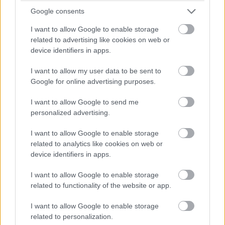
Google consents
I want to allow Google to enable storage
related to advertising like cookies on web or
device identifiers in apps.
I want to allow my user data to be sent to
Google for online advertising purposes.
I want to allow Google to send me
Ολυμπιακός: Τελειώνει άμεσα του Μπραγκάντσα
personalized advertising.
σύμφωνα με την A Bola
I want to allow Google to enable storage
related to analytics like cookies on web or
Λιβάι Γκαρσία - Παναθηναϊκός: Τα οικονομικά
δεδομένα του σπουδαίου deal
device identifiers in apps.
I want to allow Google to enable storage
Νέντοβιτς για Γουόκαπ: «Είναι από τους πιο...
related to functionality of the website or app.
βρώμικους παίκτες της EuroLeague, αλλά τόσο καλό
παιδί!»
I want to allow Google to enable storage
related to personalization.