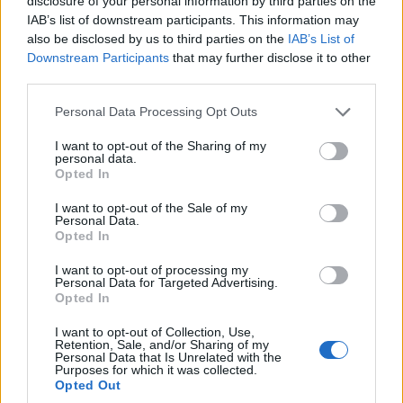
disclosure of your personal information by third parties on the
Πώς μπορείτε να βγείτε νωρίτερα στη σύνταξη
IAB’s list of downstream participants. This information may
- Οι 3 κινήσεις που πρέπει να γίνουν εγκαίρως
also be disclosed by us to third parties on the
IAB’s List of
Downstream Participants
that may further disclose it to other
third parties.
Please note that this website/app uses one or more Google
Personal Data Processing Opt Outs
services and may gather and store information including but
TAGS:
Σαντορίνη
Πολιτική Προστασία
not limited to your visit or usage behaviour. You may click to
I want to opt-out of the Sharing of my
personal data.
grant or deny consent to Google and its third-party tags to
Opted In
use your data for below specified purposes in below Google
consent section.
I want to opt-out of the Sale of my
Personal Data.
BEST OF
INTERNET
Opted In
I want to opt-out of processing my
Personal Data for Targeted Advertising.
Opted In
I want to opt-out of Collection, Use,
Retention, Sale, and/or Sharing of my
Personal Data that Is Unrelated with the
Purposes for which it was collected.
Opted Out