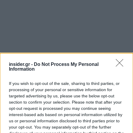
insider.gr -
Do Not Process My Personal
Information
If you wish to opt-out of the sale, sharing to third parties, or
processing of your personal or sensitive information for
Διαβάζονται αυτή τη στιγμή
targeted advertising by us, please use the below opt-out
section to confirm your selection. Please note that after your
Πυρόπληκτοι: Ποιοι δικαιούνται έως 6.000 ευρώ,
opt-out request is processed you may continue seeing
επιδότηση ενοικίου και στεγαστική συνδρομή
interest-based ads based on personal information utilized by
Τρίτη χρονιά με διεθνές ρεκόρ εσόδων για τη
us or personal information disclosed to third parties prior to
Ρεάλ Μαδρίτης - «Κλειδί» το γήπεδο
your opt-out. You may separately opt-out of the further