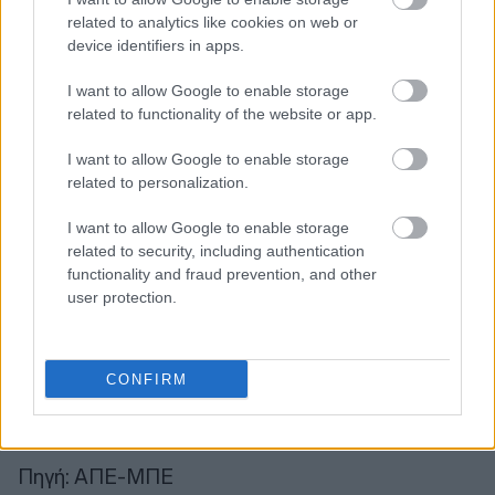
σχολεία από Νέα Υόρκη, Νιου Τζέρσεϊ,
related to analytics like cookies on web or
Κονέκτικατ και Καναδά. Ιδιαίτερο συμβολισμό
device identifiers in apps.
φέρει και η παρουσία σωμάτων ασφαλείας
I want to allow Google to enable storage
ελληνικής καταγωγής από την Αστυνομία, την
related to functionality of the website or app.
Πυροσβεστική και άλλες υπηρεσίες της πόλης,
καθώς και μεγάλου αριθμού εκκλησιαστικών
I want to allow Google to enable storage
κοινοτήτων με άρματα και μαθητικά τμήματα.
related to personalization.
I want to allow Google to enable storage
Η φετινή διοργάνωση κινείται επίσης πάνω στη
related to security, including authentication
θεματική της διπλής ιστορικής αναφοράς: των
functionality and fraud prevention, and other
user protection.
205 ετών από το 1821 και των 250 ετών από την
αμερικανική επανάσταση, στοιχείο που η
οργανωτική επιτροπή έχει παρουσιάσει ως
CONFIRM
ανάδειξη της «βαθιάς ιστορικής και φιλοσοφικής
σύνδεσης των δύο εθνών».
Πηγή: ΑΠΕ-ΜΠΕ