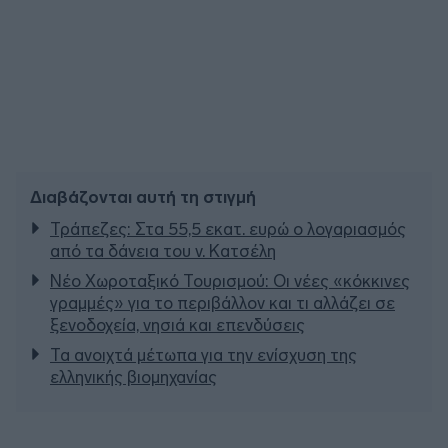
Διαβάζονται αυτή τη στιγμή
Τράπεζες: Στα 55,5 εκατ. ευρώ ο λογαριασμός
από τα δάνεια του ν. Κατσέλη
Νέο Χωροταξικό Τουρισμού: Οι νέες «κόκκινες
γραμμές» για το περιβάλλον και τι αλλάζει σε
ξενοδοχεία, νησιά και επενδύσεις
Τα ανοιχτά μέτωπα για την ενίσχυση της
ελληνικής βιομηχανίας