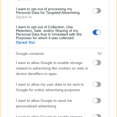
I want to opt-out of processing my
Personal Data for Targeted Advertising.
Opted In
I want to opt-out of Collection, Use,
Retention, Sale, and/or Sharing of my
Personal Data that Is Unrelated with the
Purposes for which it was collected.
Opted Out
Google consents
I want to allow Google to enable storage
related to advertising like cookies on web or
device identifiers in apps.
Η σύνθεση της πομπής αποτυπώνει το πλήρες
I want to allow my user data to be sent to
εύρος του οργανωμένου ελληνισμού της Βόρειας
Google for online advertising purposes.
Αμερικής: αρχιεπισκοπικές δομές,
ελληνορθόδοξες κοινότητες, κυπριακές
I want to allow Google to send me
οργανώσεις, επαρχιακές ομοσπονδίες,
personalized advertising.
επαγγελματικοί φορείς, φοιτητικές ενώσεις και
I want to allow Google to enable storage