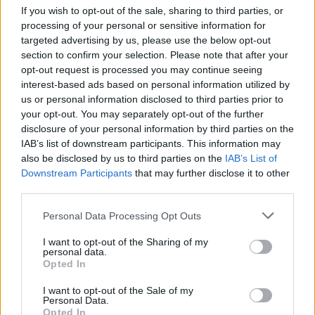
Μητροπολίτης Καλαβρύτων Ιερώνυμος και ο
If you wish to opt-out of the sale, sharing to third parties, or
στρατηγός ε.α. και πολιτικός διοικητής του Αγ.
processing of your personal or sensitive information for
targeted advertising by us, please use the below opt-out
Όρους, Αλκιβιάδης Στεφανής.
section to confirm your selection. Please note that after your
opt-out request is processed you may continue seeing
interest-based ads based on personal information utilized by
us or personal information disclosed to third parties prior to
your opt-out. You may separately opt-out of the further
disclosure of your personal information by third parties on the
IAB’s list of downstream participants. This information may
also be disclosed by us to third parties on the
IAB’s List of
Downstream Participants
that may further disclose it to other
third parties.
Please note that this website/app uses one or more Google
Personal Data Processing Opt Outs
services and may gather and store information including but
not limited to your visit or usage behaviour. You may click to
I want to opt-out of the Sharing of my
personal data.
grant or deny consent to Google and its third-party tags to
Opted In
use your data for below specified purposes in below Google
consent section.
I want to opt-out of the Sale of my
Personal Data.
Opted In