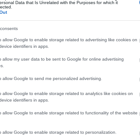
αντιδρώντας στις κινητοποιήσεις των
ersonal Data that Is Unrelated with the Purposes for which it
lected.
ιχάσει τους αγρότες υποστηρίζοντας ότι
Out
19:35
τικά συμφέροντα ενώ
σήμερα που
ρόμων τους κάλεσε σε διάλογο
.
consents
19:22
o allow Google to enable storage related to advertising like cookies on
evice identifiers in apps.
o allow my user data to be sent to Google for online advertising
19:14
s.
19:12
to allow Google to send me personalized advertising.
o allow Google to enable storage related to analytics like cookies on
18:54
evice identifiers in apps.
o allow Google to enable storage related to functionality of the website
18:49
o allow Google to enable storage related to personalization.