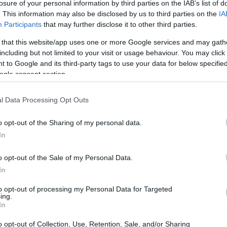
losure of your personal information by third parties on the IAB’s list of
20:33
. This information may also be disclosed by us to third parties on the
IA
Participants
that may further disclose it to other third parties.
 that this website/app uses one or more Google services and may gath
20:20
including but not limited to your visit or usage behaviour. You may click 
 to Google and its third-party tags to use your data for below specifi
ogle consent section.
20:12
ς αποτελεί πρόβλημα για τους αγρότες
l Data Processing Opt Outs
υταία επιδεινώθηκε η κατάσταση αφού
γορά εξαιτίας των εισαγωγών με
20:12
o opt-out of the Sharing of my personal data.
εία να σταματήσουν ή να περιορίσουν την
In
19:56
o opt-out of the Sale of my Personal Data.
In
ατα, αλλά προσωρινή αναστολή των
τεί η αγορά και να επιτραπεί στους
to opt-out of processing my Personal Data for Targeted
19:55
ing.
ρος το ζην μέσω της εργασίας τους»,
In
 Μίλαν Πάγιτς εκπρόσωπος της ένωσης
o opt-out of Collection, Use, Retention, Sale, and/or Sharing
19:47