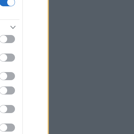
18η συνεχόμενη χρονιά
Νέος γύρος χρηματοδότησης 8 δισ.
δολαρίων για τη DeepSeek
Βρεττού (Credia): Πιστωτική επέκταση
άνω των 1,3 δισ. ευρώ φέτος -
Επιταχύνει την ανάπτυξη, μεταθέτει
το μέρισμα
Στα πράσινα οι ευρωαγορές - Νέο
ενδοσυνεδριακό ρεκόρ για τον Stoxx
Πυρκαγιές: 325 αυτοψίες στις
πληγείσες περιοχές - 118 «κόκκινα»
κτίρια σε Δυτ. Αττική και Ρέθυμνο
Σε εξέλιξη πυρκαγιές σε Σκύρο και
Φάρσαλα
ΑΔΜΗΕ: Διατηρεί την τεχνική ηγεσία
κατά την κατασκευή του Great Sea
Interconnector