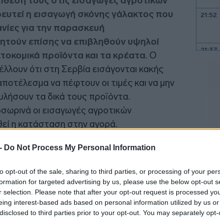
ίθεση τους στις εισαγωγές αγροτικών
ευτεί η εισαγωγή σκόνης γάλακτος που
21:52
ανίες για την παρασκευή
ητούν επίσης να επιβληθούν υψηλοί
21:37
τοκομικά προϊόντα και τα κρέατα
. Ο
λουν ότι στη Σερβία εισάγονται κακής
ποτέλεσμα να πέφτουν οι τιμές και να μην
21:15
υλήσουν τα δικά τους προϊόντα.
σωρινά οι εισαγωγές αγροτικών
21:03
εί η κατάσταση στην αγορά.
20:55
 -
Do Not Process My Personal Information
20:41
to opt-out of the sale, sharing to third parties, or processing of your per
formation for targeted advertising by us, please use the below opt-out s
r selection. Please note that after your opt-out request is processed y
eing interest-based ads based on personal information utilized by us or
20:38
disclosed to third parties prior to your opt-out. You may separately opt-