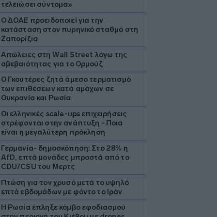
τελειώσει σύντομα»
Ο ΔΟΑΕ προειδοποιεί για την
κατάσταση στον πυρηνικό σταθμό στη
Ζαπορίζια
Απώλειες στη Wall Street λόγω της
αβεβαιότητας για το Ορμούζ
Ο Γκουτέρες ζητά άμεσο τερματισμό
των επιθέσεων κατά αμάχων σε
Ουκρανία και Ρωσία
Οι ελληνικές scale-ups επιχειρήσεις
στρέφονται στην ανάπτυξη - Ποια
είναι η μεγαλύτερη πρόκληση
Γερμανία- δημοσκόπηση: Στο 28% η
AfD, επτά μονάδες μπροστά από το
CDU/CSU του Μερτς
Πτώση για τον χρυσό μετά το υψηλό
επτά εβδομάδων με φόντο το Ιράν
Η Ρωσία έπληξε κόμβο εφοδιασμού
στην περιοχή του Κιέβου με drones