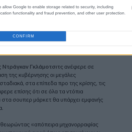
o allow Google to enable storage related to security, including
cation functionality and fraud prevention, and other user protection.
CONFIRM
ς
Ντράγκαν Γκλάμοτσιτς
ανέφερε σε
ση της κυβέρνησης οι μεγάλες
ταδιακά, στα επίπεδα προ της κρίσης, τις
ερε επίσης ότι σε όλα τα ντόπια
ι στα σουπερ μάρκετ θα υπάρχει εμφανής
α.
α θεωρώντας «απόπειρα μηχανορραφίας