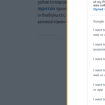
γαλακτοπαραγωγών. Η κυβέρνηση 
of my P
was col
αγροτών
προσπάθησε αρχικά να δ
Opted 
οι διαδηλωτές εξυπηρετούν πολι
γενικεύτηκαν οι αποκλεισμοί δ
Google 
I want t
web or d
I want t
purpose
I want 
I want t
web or d
I want t
or app.
I want t