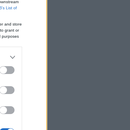
 downstream
Υεμένη: Επίθεση των Χούθι σε
B’s List of
κυβερνητικές δυνάμεις - Τουλάχιστον
58 νεκροί
er and store
Fars: Το Ιράν εξετάζει νομοσχέδιο για
to grant or
απαγόρευση διέλευσης πλοίων από
ed purposes
ΗΠΑ και Ισραήλ από το Ορμούζ
Επένδυση 6,3 δισ. δολαρίων από ΗΑΕ
για data center τεχνητής νοημοσύνης
στην Ιαπωνία
Οπλισμένα τουρκικά F-16
πραγματοποίησαν 10 παραβάσεις και
17 παραβιάσεις στο Αιγαίο
Ο Ζελένσκι θα επισκεφθεί τη Σερβία
για πρώτη φορά από την έναρξη του
πολέμου
Ξεκινούν τα δοκιμαστικά δρομολόγια
της επέκτασης του Μετρό
Θεσσαλονίκης προς την Καλαμαριά
Ο ΟΤΕ στους δείκτες FTSE4Good για