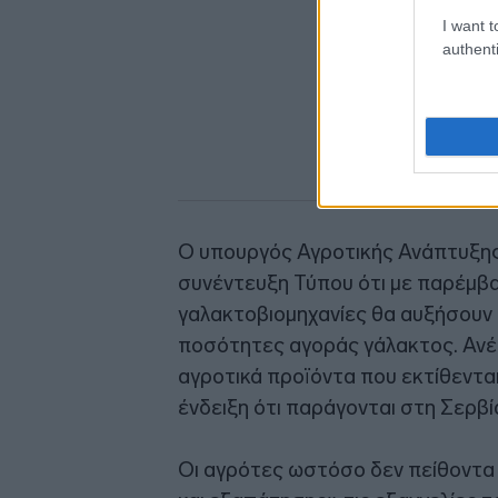
I want t
authenti
Ο υπουργός Αγροτικής Ανάπτυξη
συνέντευξη Τύπου ότι με παρέμβα
γαλακτοβιομηχανίες θα αυξήσουν σ
ποσότητες αγοράς γάλακτος. Ανέφ
αγροτικά προϊόντα που εκτίθεντα
ένδειξη ότι παράγονται στη Σερβί
Οι αγρότες ωστόσο δεν πείθοντ