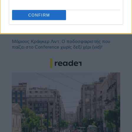
διαγωνισμός
CONFIRM
Τζέφρι Μονκαντά: Ποιος είναι ο «εγκέφαλος» που
εμπιστεύτηκε ο Βαγγέλης Μαρινάκης
Μάριους Κράιγκερ Λιντ: Ο ποδοσφαιριστής που
παίζει στο Conference χωρίς δεξί χέρι (vid)!