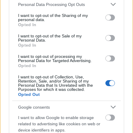
Please note that this website/app uses one or more Google
Personal Data Processing Opt Outs
Διαβάζονται αυτή τη στιγμή
services and may gather and store information including but
Η γαλάζια «θετική ατζέντα» στο δρόμο για το
not limited to your visit or usage behaviour. You may click to
I want to opt-out of the Sharing of my
personal data.
2027 - Το παράπονο της Καρυστιανού - Στον
grant or deny consent to Google and its third-party tags to
Opted In
ΣΥΡΙΖΑ μελετούν Ιστορία
use your data for below specified purposes in below Google
consent section.
Πυρόπληκτοι: Τι σημαίνουν τα «πράσινα»,
I want to opt-out of the Sale of my
Personal Data.
«κίτρινα» και «κόκκινα» σπίτια για τις
Opted In
αποζημιώσεις
I want to opt-out of processing my
Ποια είναι η (κυβερνητική) λίστα με τα μεγάλα
Personal Data for Targeted Advertising.
οδικά έργα και τα εκτιμώμενα
Opted In
χρονοδιαγράμματα
I want to opt-out of Collection, Use,
Retention, Sale, and/or Sharing of my
Personal Data that Is Unrelated with the
Purposes for which it was collected.
Opted Out
Google consents
TAGS:
Θεσσαλονίκη
Δικαστήρια
Οπαδική βία
I want to allow Google to enable storage
related to advertising like cookies on web or
device identifiers in apps.