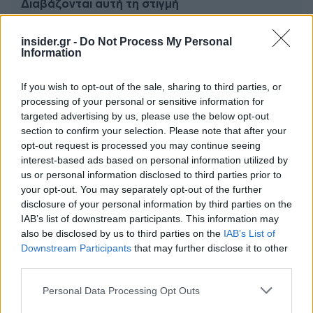
Διαβάζονται αυτή τη στιγμή
Η γαλάζια «θετική ατζέντα» στο δρόμο για το
2027 - Το παράπονο της Καρυστιανού - Στον
insider.gr -
Do Not Process My Personal
Information
ΣΥΡΙΖΑ μελετούν Ιστορία
Πυρόπληκτοι: Τι σημαίνουν τα «πράσινα»,
If you wish to opt-out of the sale, sharing to third parties, or
«κίτρινα» και «κόκκινα» σπίτια για τις
processing of your personal or sensitive information for
αποζημιώσεις
targeted advertising by us, please use the below opt-out
Ποια είναι η (κυβερνητική) λίστα με τα μεγάλα
section to confirm your selection. Please note that after your
οδικά έργα και τα εκτιμώμενα
opt-out request is processed you may continue seeing
χρονοδιαγράμματα
interest-based ads based on personal information utilized by
us or personal information disclosed to third parties prior to
your opt-out. You may separately opt-out of the further
disclosure of your personal information by third parties on the
IAB’s list of downstream participants. This information may
also be disclosed by us to third parties on the
IAB’s List of
Downstream Participants
that may further disclose it to other
BEST OF
INTERNET
third parties.
Please note that this website/app uses one or more Google
Personal Data Processing Opt Outs
services and may gather and store information including but