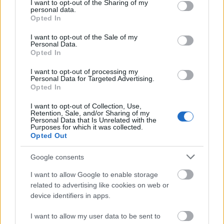
not limited to your visit or usage behaviour. You may click to
I want to opt-out of the Sharing of my
personal data.
grant or deny consent to Google and its third-party tags to
Opted In
use your data for below specified purposes in below Google
consent section.
I want to opt-out of the Sale of my
Personal Data.
Opted In
I want to opt-out of processing my
Personal Data for Targeted Advertising.
Opted In
I want to opt-out of Collection, Use,
Retention, Sale, and/or Sharing of my
Personal Data that Is Unrelated with the
Purposes for which it was collected.
Opted Out
Google consents
ΣΕΦ: Επαναπροκηρύσσεται η ενεργειακή
I want to allow Google to enable storage
αναβάθμιση - Γιατί ακυρώθηκε ο πρώτος
related to advertising like cookies on web or
διαγωνισμός
device identifiers in apps.
Τζέφρι Μονκαντά: Ποιος είναι ο «εγκέφαλος» που
I want to allow my user data to be sent to
εμπιστεύτηκε ο Βαγγέλης Μαρινάκης