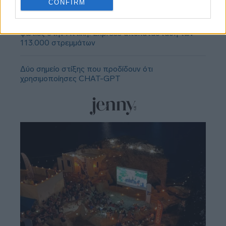
CONFIRM
Αγώνας δρόμου για τις αποζημιώσεις μετά τις
φωτιές στην Αττική: Express αποκατάσταση των
113.000 στρεμμάτων
Δύο σημείο στίξης που προδίδουν ότι
χρησιμοποίησες CHAT-GPT