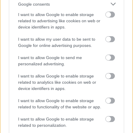
Google consents
I want to allow Google to enable storage
related to advertising like cookies on web or
device identifiers in apps.
I want to allow my user data to be sent to
Google for online advertising purposes.
ΣΕΦ: Επαναπροκηρύσσεται η ενεργειακή
I want to allow Google to send me
αναβάθμιση - Γιατί ακυρώθηκε ο πρώτος
personalized advertising.
διαγωνισμός
I want to allow Google to enable storage
Τζέφρι Μονκαντά: Ποιος είναι ο «εγκέφαλος» που
related to analytics like cookies on web or
εμπιστεύτηκε ο Βαγγέλης Μαρινάκης
device identifiers in apps.
I want to allow Google to enable storage
Μάριους Κράιγκερ Λιντ: Ο ποδοσφαιριστής που
related to functionality of the website or app.
παίζει στο Conference χωρίς δεξί χέρι (vid)!
I want to allow Google to enable storage
related to personalization.