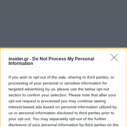
insider.gr -
Do Not Process My Personal
Διαβάζονται αυτή τη στιγμή
Information
Η γαλάζια «θετική ατζέντα» στο δρόμο για το
2027 - Το παράπονο της Καρυστιανού - Στον
If you wish to opt-out of the sale, sharing to third parties, or
ΣΥΡΙΖΑ μελετούν Ιστορία
processing of your personal or sensitive information for
targeted advertising by us, please use the below opt-out
Πυρόπληκτοι: Τι σημαίνουν τα «πράσινα»,
section to confirm your selection. Please note that after your
«κίτρινα» και «κόκκινα» σπίτια για τις
opt-out request is processed you may continue seeing
αποζημιώσεις
interest-based ads based on personal information utilized by
Ποια είναι η (κυβερνητική) λίστα με τα μεγάλα
us or personal information disclosed to third parties prior to
οδικά έργα και τα εκτιμώμενα
your opt-out. You may separately opt-out of the further
disclosure of your personal information by third parties on the
χρονοδιαγράμματα