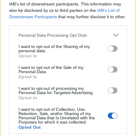
IAB’s list of downstream participants. This information may
also be disclosed by us to third parties on the
IAB’s List of
Downstream Participants
that may further disclose it to other
third parties.
Please note that this website/app uses one or more Google
Personal Data Processing Opt Outs
TAGS:
Ευρωεκλογές 2024
Νέα Δημοκρατία (ΝΔ)
services and may gather and store information including but
not limited to your visit or usage behaviour. You may click to
I want to opt-out of the Sharing of my
personal data.
grant or deny consent to Google and its third-party tags to
Opted In
use your data for below specified purposes in below Google
consent section.
I want to opt-out of the Sale of my
BEST OF
INTERNET
Personal Data.
Opted In
I want to opt-out of processing my
Personal Data for Targeted Advertising.
Opted In
I want to opt-out of Collection, Use,
Retention, Sale, and/or Sharing of my
Personal Data that Is Unrelated with the
Purposes for which it was collected.
Opted Out