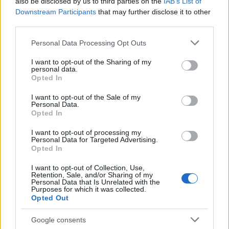
also be disclosed by us to third parties on the
IAB’s List of
Downstream Participants
that may further disclose it to other
third parties.
Please note that this website/app uses one or more Google
Personal Data Processing Opt Outs
services and may gather and store information including but
Διαβάζονται αυτή τη στιγμή
not limited to your visit or usage behaviour. You may click to
I want to opt-out of the Sharing of my
personal data.
grant or deny consent to Google and its third-party tags to
Η γαλάζια «θετική ατζέντα» στο δρόμο για το
Opted In
use your data for below specified purposes in below Google
2027 - Το παράπονο της Καρυστιανού - Στον
consent section.
I want to opt-out of the Sale of my
ΣΥΡΙΖΑ μελετούν Ιστορία
Personal Data.
Opted In
Πυρόπληκτοι: Τι σημαίνουν τα «πράσινα»,
«κίτρινα» και «κόκκινα» σπίτια για τις
I want to opt-out of processing my
αποζημιώσεις
Personal Data for Targeted Advertising.
Opted In
Ποια είναι η (κυβερνητική) λίστα με τα μεγάλα
οδικά έργα και τα εκτιμώμενα
I want to opt-out of Collection, Use,
Retention, Sale, and/or Sharing of my
χρονοδιαγράμματα
Personal Data that Is Unrelated with the
Purposes for which it was collected.
Opted Out
Google consents