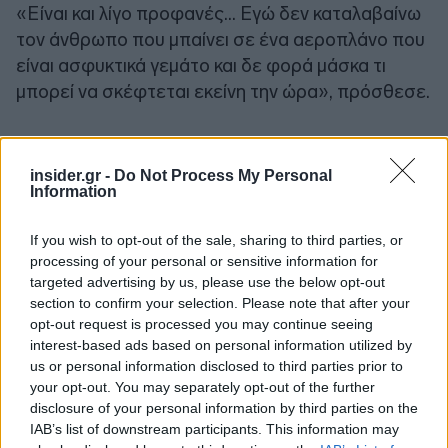
«Είναι και λίγο προφανές… Εγώ δεν καταλαβαίνω
τον άνθρωπο που μπαίνει σε ένα αεροπλάνο που
είναι ασφυκτικά γεμάτο και δε φορά μάσκα τι
μπορεί να σκέφτεται εκείνη την ώρα», πρόσθεσε.
Ακολουθήστε το
insider.gr στο Google News
και μάθετε
πρώτοι όλες τις
ειδήσεις
από την Ελλάδα και τον κόσμο.
insider.gr -
Do Not Process My Personal
Information
If you wish to opt-out of the sale, sharing to third parties, or
processing of your personal or sensitive information for
targeted advertising by us, please use the below opt-out
section to confirm your selection. Please note that after your
opt-out request is processed you may continue seeing
interest-based ads based on personal information utilized by
us or personal information disclosed to third parties prior to
your opt-out. You may separately opt-out of the further
disclosure of your personal information by third parties on the
IAB’s list of downstream participants. This information may