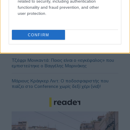
related to security, including authentication
functionality and fraud prevention, and other
user protection.
ΣΕΦ: Επαναπροκηρύσσεται η ενεργειακή
CONFIRM
αναβάθμιση - Γιατί ακυρώθηκε ο πρώτος
διαγωνισμός
Τζέφρι Μονκαντά: Ποιος είναι ο «εγκέφαλος» που
εμπιστεύτηκε ο Βαγγέλης Μαρινάκης
Μάριους Κράιγκερ Λιντ: Ο ποδοσφαιριστής που
παίζει στο Conference χωρίς δεξί χέρι (vid)!