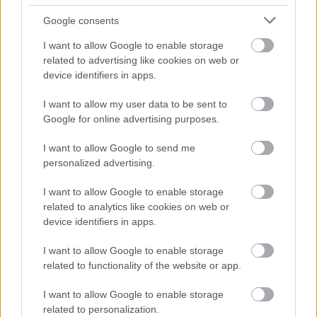
Βγενόπουλος, εξεταζόμενος στο πλαίσιο της
προκαταρκτικής που είχε διενεργηθεί το 2016,
Google consents
είχε μιλήσει για 17 συναντήσεις με την
I want to allow Google to enable storage
επιχειρηματία, φίλη της κ. Θάνου, και πολυάριθμες
related to advertising like cookies on web or
τηλεφωνικές συνομιλίες μεταξύ τους.
device identifiers in apps.
I want to allow my user data to be sent to
Πηγή: ΑΠΕ-ΜΠΕ
Google for online advertising purposes.
I want to allow Google to send me
personalized advertising.
I want to allow Google to enable storage
related to analytics like cookies on web or
device identifiers in apps.
I want to allow Google to enable storage
related to functionality of the website or app.
I want to allow Google to enable storage
related to personalization.