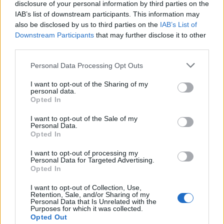
disclosure of your personal information by third parties on the
IAB’s list of downstream participants. This information may
also be disclosed by us to third parties on the
IAB’s List of
Downstream Participants
that may further disclose it to other
third parties.
Please note that this website/app uses one or more Google
Personal Data Processing Opt Outs
services and may gather and store information including but
not limited to your visit or usage behaviour. You may click to
I want to opt-out of the Sharing of my
personal data.
grant or deny consent to Google and its third-party tags to
Opted In
use your data for below specified purposes in below Google
consent section.
I want to opt-out of the Sale of my
Personal Data.
Opted In
I want to opt-out of processing my
Personal Data for Targeted Advertising.
Opted In
I want to opt-out of Collection, Use,
Retention, Sale, and/or Sharing of my
Personal Data that Is Unrelated with the
Purposes for which it was collected.
Σημειώνεται, πάντως, ότι ο Ανδρέας
Opted Out