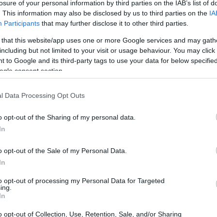
ας», αναφέρει μεταξύ άλλων η δημοτική
losure of your personal information by third parties on the IAB’s list of
08:50
. This information may also be disclosed by us to third parties on the
IA
υ Δημητρίου επιβεβαιώνει, για άλλη μία
Participants
that may further disclose it to other third parties.
ην ψηφιακή του πορεία ως προς την
 that this website/app uses one or more Google services and may gath
τομίας στην Τοπική Αυτοδιοίκηση,
08:36
including but not limited to your visit or usage behaviour. You may click 
σίες του για τους πολίτες του».
 to Google and its third-party tags to use your data for below specifi
ogle consent section.
δήμο Ζωγράφου
08:31
l Data Processing Opt Outs
08:25
ροχώρησε στην
εγκατάσταση δικτύου Wi-Fi
o opt-out of the Sharing of my personal data.
 δημότες του Ζωγράφου και οι επισκέπτες
In
08:11
όριστη πρόσβαση στο διαδίκτυο, καθώς η
o opt-out of the Sale of my Personal Data.
όγραμμα WiFi4EU της Ευρωπαϊκής Ένωσης.
08:08
In
to opt-out of processing my Personal Data for Targeted
ing.
In
08:00
o opt-out of Collection, Use, Retention, Sale, and/or Sharing