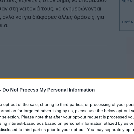
 όποιες εξελίξεις στον δήμο, να υποβάλουν
10:14
αν στη γειτονιά τους, να ενημερώνονται
 αλλά και για διάφορες άλλες δράσεις, για
09:54
κ.α.
09:45
09:21
 -
Do Not Process My Personal Information
09:08
to opt-out of the sale, sharing to third parties, or processing of your per
formation for targeted advertising by us, please use the below opt-out s
r selection. Please note that after your opt-out request is processed y
09:00
eing interest-based ads based on personal information utilized by us or
disclosed to third parties prior to your opt-out. You may separately opt-