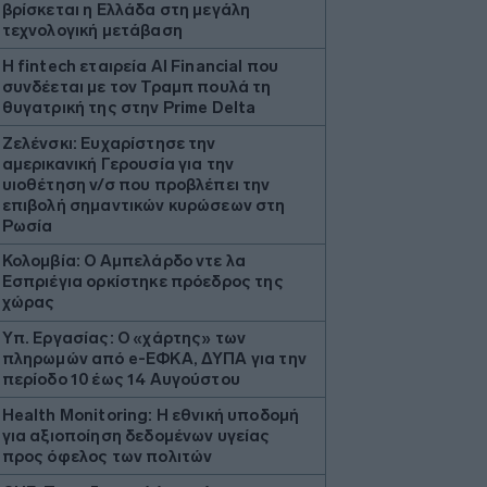
βρίσκεται η Ελλάδα στη μεγάλη
τεχνολογική μετάβαση
Η fintech εταιρεία AI Financial που
συνδέεται με τον Τραμπ πουλά τη
θυγατρική της στην Prime Delta
Ζελένσκι: Ευχαρίστησε την
αμερικανική Γερουσία για την
υιοθέτηση ν/σ που προβλέπει την
επιβολή σημαντικών κυρώσεων στη
Ρωσία
Κολομβία: Ο Αμπελάρδο ντε λα
Εσπριέγια ορκίστηκε πρόεδρος της
χώρας
Υπ. Εργασίας: Ο «χάρτης» των
πληρωμών από e-ΕΦΚΑ, ΔΥΠΑ για την
περίοδο 10 έως 14 Αυγούστου
Health Monitoring: Η εθνική υποδομή
για αξιοποίηση δεδομένων υγείας
προς όφελος των πολιτών