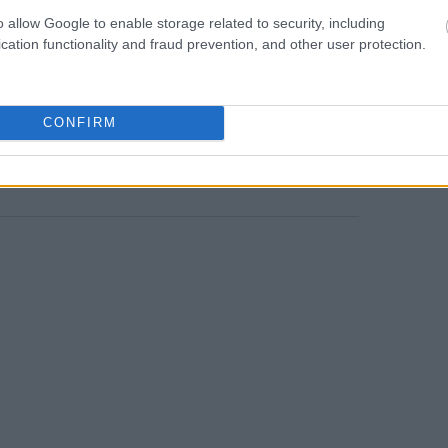
 έγινε σε δέκα σημεία έξι επιλεγμένων
23:03
o allow Google to enable storage related to security, including
κεκριμένα:
cation functionality and fraud prevention, and other user protection.
22:45
CONFIRM
ints)
22:32