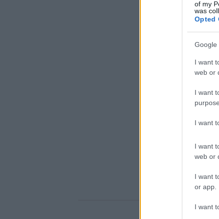
of my P
was col
Opted 
Google 
I want t
web or d
I want t
purpose
I want 
I want t
web or d
I want t
or app.
I want t