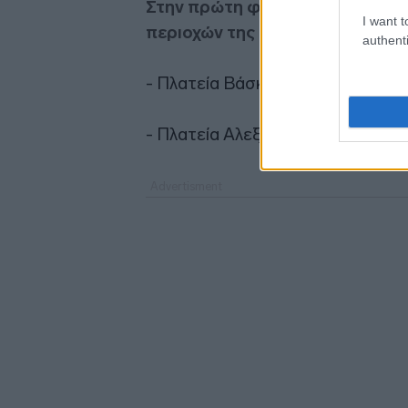
Στην πρώτη φάση η εγκατάσταση
I want t
περιοχών της πόλης και πιο συγ
authenti
- Πλατεία Βάσκα
- Πλατεία Αλεξανδρή (2 access po