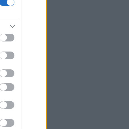
Κατσέλη
Το Περού και το Μεξικό
αποκατέστησαν τις διπλωματικές
τους σχέσεις
Ιράν: Ο Αραγτσί επαινεί τον στρατό,
προτρέπει σε ενότητα των
μουσουλμάνων
Το Cambridge επανεξετάζει τις
διαδικασίες πρόσληψης καθηγητών
Συνάντηση Ζελένσκι με Βούτσιτς -
Θέματα οικονομίας και ασφάλειας στο
επίκεντρο
Άγκυρα: Η συμφωνία με Πακιστάν και
Σαουδική Αραβία δεν παραβιάζει το
ΝΑΤΟ
Η καλύτερη εβδομάδα από τον Απρίλιο
στη Wall Street - Νέο ρεκόρ για S&P
500