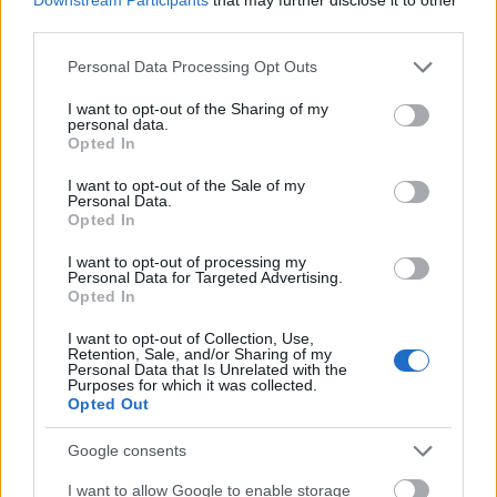
third parties.
Please note that this website/app uses one or more Google
Personal Data Processing Opt Outs
Διαβάζονται αυτή τη στιγμή
services and may gather and store information including but
Τράπεζες: Στα 55,5 εκατ. ευρώ ο λογαριασμός
not limited to your visit or usage behaviour. You may click to
I want to opt-out of the Sharing of my
personal data.
από τα δάνεια του ν. Κατσέλη
grant or deny consent to Google and its third-party tags to
Opted In
use your data for below specified purposes in below Google
Νέο Χωροταξικό Τουρισμού: Οι νέες «κόκκινες
consent section.
I want to opt-out of the Sale of my
γραμμές» για το περιβάλλον και τι αλλάζει σε
Personal Data.
ξενοδοχεία, νησιά και επενδύσεις
Opted In
Τα ανοιχτά μέτωπα για την ενίσχυση της
I want to opt-out of processing my
ελληνικής βιομηχανίας
Personal Data for Targeted Advertising.
Opted In
I want to opt-out of Collection, Use,
Retention, Sale, and/or Sharing of my
MUST READ
Personal Data that Is Unrelated with the
Purposes for which it was collected.
Opted Out
Περισσότερα από 400 εκατ. τα κρούσματα του
κορονοϊού παγκοσμίως
Google consents
I want to allow Google to enable storage