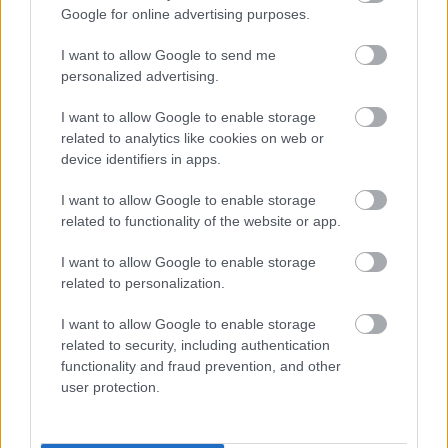
Google for online advertising purposes.
ΣΥΡΙΖΑ μελετούν Ιστορία
Πυρόπληκτοι: Τι σημαίνουν τα «πράσινα»,
I want to allow Google to send me
«κίτρινα» και «κόκκινα» σπίτια για τις
personalized advertising.
αποζημιώσεις
I want to allow Google to enable storage
Ποια είναι η (κυβερνητική) λίστα με τα μεγάλα
related to analytics like cookies on web or
οδικά έργα και τα εκτιμώμενα
device identifiers in apps.
χρονοδιαγράμματα
I want to allow Google to enable storage
related to functionality of the website or app.
I want to allow Google to enable storage
related to personalization.
TAGS:
Ιταλία
I want to allow Google to enable storage
related to security, including authentication
functionality and fraud prevention, and other
user protection.
BEST OF
INTERNET