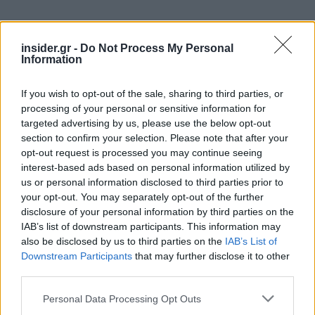
insider.gr -
Do Not Process My Personal
Information
If you wish to opt-out of the sale, sharing to third parties, or
processing of your personal or sensitive information for
targeted advertising by us, please use the below opt-out
section to confirm your selection. Please note that after your
opt-out request is processed you may continue seeing
interest-based ads based on personal information utilized by
us or personal information disclosed to third parties prior to
your opt-out. You may separately opt-out of the further
disclosure of your personal information by third parties on the
IAB’s list of downstream participants. This information may
also be disclosed by us to third parties on the
IAB’s List of
Downstream Participants
that may further disclose it to other
third parties.
Ακολουθήστε το
insider.gr στο Google News
και μάθετε
Please note that this website/app uses one or more Google
Personal Data Processing Opt Outs
πρώτοι όλες τις
ειδήσεις
από την Ελλάδα και τον κόσμο.
services and may gather and store information including but