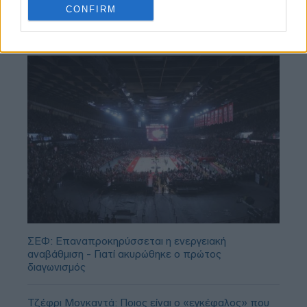
CONFIRM
ΣΕΦ: Επαναπροκηρύσσεται η ενεργειακή
αναβάθμιση - Γιατί ακυρώθηκε ο πρώτος
διαγωνισμός
Τζέφρι Μονκαντά: Ποιος είναι ο «εγκέφαλος» που