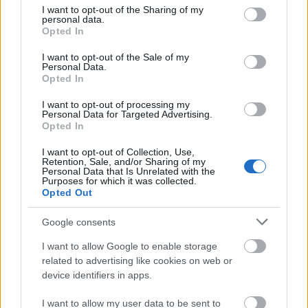
not limited to your visit or usage behaviour. You may click to
I want to opt-out of the Sharing of my
personal data.
grant or deny consent to Google and its third-party tags to
Opted In
use your data for below specified purposes in below Google
consent section.
I want to opt-out of the Sale of my
Personal Data.
Opted In
I want to opt-out of processing my
Personal Data for Targeted Advertising.
Opted In
I want to opt-out of Collection, Use,
Retention, Sale, and/or Sharing of my
Personal Data that Is Unrelated with the
Purposes for which it was collected.
Opted Out
Google consents
I want to allow Google to enable storage
related to advertising like cookies on web or
Διαβάζονται αυτή τη στιγμή
device identifiers in apps.
Η γαλάζια «θετική ατζέντα» στο δρόμο για το
2027 - Το παράπονο της Καρυστιανού - Στον
I want to allow my user data to be sent to