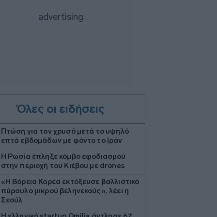
Όλες οι ειδήσεις
Πτώση για τον χρυσό μετά το υψηλό
επτά εβδομάδων με φόντο το Ιράν
Η Ρωσία έπληξε κόμβο εφοδιασμού
στην περιοχή του Κιέβου με drones
«Η Βόρεια Κορέα εκτόξευσε βαλλιστικό
πύραυλο μικρού βεληνεκούς», λέει η
Σεούλ
Η ελληνική startup Omilia άντλησε 67