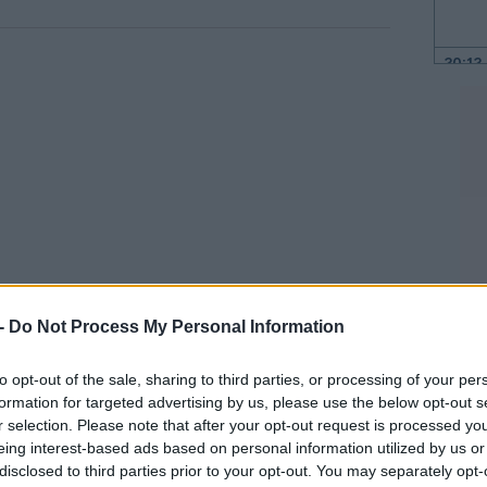
20:12
20:12
19:56
19:55
 -
Do Not Process My Personal Information
α με το meteo του Εθνικού
19:47
to opt-out of the sale, sharing to third parties, or processing of your per
θεί στη Δυτική Μακεδονία από -7 έως 1
formation for targeted advertising by us, please use the below opt-out s
κεδονία και στη Θράκη από -1 έως 6, στη
r selection. Please note that after your opt-out request is processed y
19:35
ρο από -2 έως 15, στη Στερεά από 2 έως
eing interest-based ads based on personal information utilized by us or
disclosed to third parties prior to your opt-out. You may separately opt-
5, στα νησιά του Ιονίου από 6 έως 10, στα
19:22