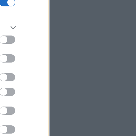
ΕΛΑΣ: «Βιομηχανία κοροϊδίας από τον
κ. Μητσοτάκη»
CrediaBank: Ισχυρές επιδόσεις στο α'
εξάμηνο με άλμα κερδών και ρεκόρ
εκταμιεύσεων
Χρηματιστήριο: Αντίρροπες δυνάμεις
και νέα υποχώρηση για τον Γενικό
Δείκτη
ΥΠΕΘΟΟ: 204,6 εκατ. ευρώ από το
Εθνικό Πρόγραμμα Ανάπτυξης για
ανάπλαση της ΔΕΘ
Η Apollo Global εξαγοράζει την
EasyJet έναντι 7,7 δισ. δολαρίων
Η Μόσχα καταδικάζει την απόφαση
της Γαλλίας να απελάσει Ρωσίδα
δημοσιογράφο