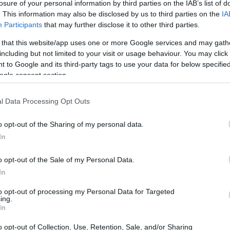
losure of your personal information by third parties on the IAB’s list of
 Αιγαίου από 4 έως 14, στις Κυκλάδες από 8
. This information may also be disclosed by us to third parties on the
IA
στην Κρήτη από 10 έως 16 βαθμούς
Participants
that may further disclose it to other third parties.
προς το τέλος του εικοσιτετραώρου.
 that this website/app uses one or more Google services and may gath
19:14
including but not limited to your visit or usage behaviour. You may click 
 to Google and its third-party tags to use your data for below specifi
ό νότιες διευθύνσεις 5 έως 7 και τοπικά
19:12
ogle consent section.
όμως στα νότια θα στραφούν σε δυτικούς
, ενώ στα βόρεια θα στραφούν σε
l Data Processing Opt Outs
18:54
ά έως 7 Μποφόρ. Στο Ιόνιο οι άνεμοι θα
νσεις 5 έως 7 και τοπικά έως 8 Μποφόρ.
o opt-out of the Sharing of my personal data.
18:49
In
o opt-out of the Sale of my Personal Data.
18:47
In
to opt-out of processing my Personal Data for Targeted
ing.
18:35
In
o opt-out of Collection, Use, Retention, Sale, and/or Sharing