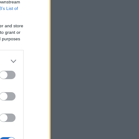
 downstream
άνω των 1,3 δισ. ευρώ φέτος -
B’s List of
Επιταχύνει την ανάπτυξη, μεταθέτει
το μέρισμα
er and store
Στα πράσινα οι ευρωαγορές - Νέο
to grant or
ενδοσυνεδριακό ρεκόρ για τον Stoxx
ed purposes
Πυρκαγιές: 325 αυτοψίες στις
πληγείσες περιοχές - 118 «κόκκινα»
κτίρια σε Δυτ. Αττική και Ρέθυμνο
Σε εξέλιξη πυρκαγιές σε Σκύρο και
Φάρσαλα
ΑΔΜΗΕ: Διατηρεί την τεχνική ηγεσία
κατά την κατασκευή του Great Sea
Interconnector
ΗΠΑ: Επιτροπή της Γερουσίας
προτείνει άσκηση διώξεων σε βάρος
του Άντονι Φάουτσι
Υπ. Παιδείας: Ανακοινώθηκαν 95
ειδικότητες και 860 τμήματα των ΣΑΕΚ