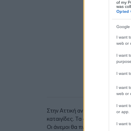
of my P
was col
Opted 
Google 
I want t
web or d
I want t
purpose
I want 
I want t
web or d
I want t
Στην Αττική αναμένονται βροχές 
or app.
καταιγίδες. Τα φαινόμενα θα παρ
I want t
Οι άνεμοι θα πνέουν αρχικά από νό