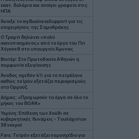
εκατ. δολάρια και ανοίγει γραφείο στις
ΗΠΑ
Άνοιξε το myBusinessSupport για τις
επιχειρήσεις της Σαμοθράκης
Ο Τραμπ δηλώνει «πολύ
ικανοποιημένος» από το έργο του Πιτ
Χέγκσεθ στο υπουργείο Άμυνας
Βιοτέρ: Στο Πρωτοδικείο Αθηνών η
συμφωνία εξυγίανσης
Άνοδος σχεδόν 4% για το πετρέλαιο
καθώς το Ιράν εξετάζει περιορισμούς
στο Ορμούζ
Δήμας: «Προχωρούν τα έργα σε όλο το
μήκος του ΒΟΑΚ»
Υεμένη: Επίθεση των Χούθι σε
κυβερνητικές δυνάμεις - Τουλάχιστον
38 νεκροί
Fars: Το Ιράν εξετάζει νομοσχέδιο για