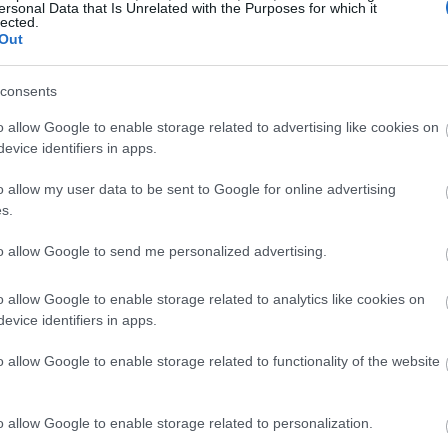
18:20
ersonal Data that Is Unrelated with the Purposes for which it
lected.
Out
18:01
consents
o allow Google to enable storage related to advertising like cookies on
17:55
evice identifiers in apps.
o allow my user data to be sent to Google for online advertising
17:50
s.
to allow Google to send me personalized advertising.
17:47
o allow Google to enable storage related to analytics like cookies on
evice identifiers in apps.
17:41
o allow Google to enable storage related to functionality of the website
κατά διαστήματα ισχυρές και ενδεχομένως
ουσιάσουν εξασθένηση από το απόγευμα.
o allow Google to enable storage related to personalization.
τιες διευθύνσεις 2 έως 4 και τοπικά έως 5