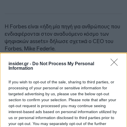
Η Forbes είναι «ήδη μία πηγή για ανθρώπους που
ενδιαφέρονται στον αναδυόμενο κόσμο των
ψηφιακών assets» δήλωσε σχετικά ο CEO του
Forbes, Mike Federle.
insider.gr -
Do Not Process My Personal
Ακολουθήστε το
insider.gr στο Google News
και μάθετε
Information
πρώτοι όλες τις
ειδήσεις
από την Ελλάδα και τον κόσμο.
If you wish to opt-out of the sale, sharing to third parties, or
processing of your personal or sensitive information for
targeted advertising by us, please use the below opt-out
section to confirm your selection. Please note that after your
opt-out request is processed you may continue seeing
interest-based ads based on personal information utilized by
us or personal information disclosed to third parties prior to
your opt-out. You may separately opt-out of the further