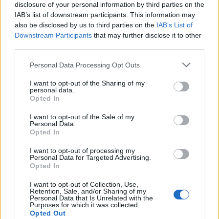
disclosure of your personal information by third parties on the
IAB’s list of downstream participants. This information may
also be disclosed by us to third parties on the
IAB’s List of
Downstream Participants
that may further disclose it to other
third parties.
Please note that this website/app uses one or more Google
Personal Data Processing Opt Outs
services and may gather and store information including but
not limited to your visit or usage behaviour. You may click to
I want to opt-out of the Sharing of my
personal data.
grant or deny consent to Google and its third-party tags to
Διαβάζονται αυτή τη στιγμή
Opted In
use your data for below specified purposes in below Google
Η χαμηλή… απόδοση Μητσοτάκη στις
consent section.
I want to opt-out of the Sale of my
στοιχηματικές - Ποιος επισκέφθηκε τα
Personal Data.
Opted In
πυρόπληκτα ζωάκια - Το μισογεμάτο ποτήρι
του ΣΥΡΙΖΑ
I want to opt-out of processing my
Personal Data for Targeted Advertising.
Ποια είναι η (κυβερνητική) λίστα με τα μεγάλα
Opted In
οδικά έργα και τα εκτιμώμενα
χρονοδιαγράμματα
I want to opt-out of Collection, Use,
Retention, Sale, and/or Sharing of my
Δυτ. Αττική: Το χρονοδιάγραμμα
Personal Data that Is Unrelated with the
Purposes for which it was collected.
αποκατάστασης μετά τη φωτιά - Στόχος η
Opted Out
έναρξη των έργων πριν τις 15/9