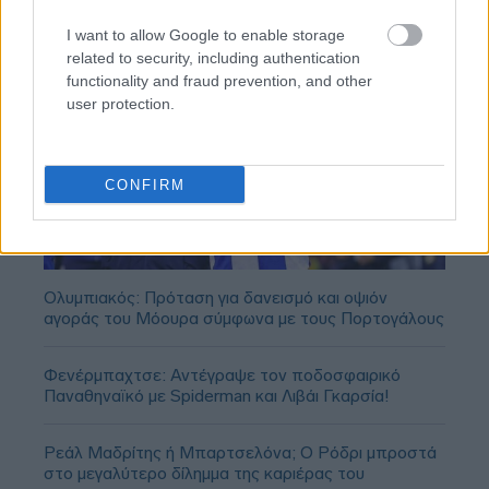
I want to allow Google to enable storage
related to security, including authentication
functionality and fraud prevention, and other
user protection.
CONFIRM
Ολυμπιακός: Πρόταση για δανεισμό και οψιόν
αγοράς του Μόουρα σύμφωνα με τους Πορτογάλους
Φενέρμπαχτσε: Αντέγραψε τον ποδοσφαιρικό
Παναθηναϊκό με Spiderman και Λιβάι Γκαρσία!
Ρεάλ Μαδρίτης ή Μπαρτσελόνα; Ο Ρόδρι μπροστά
στο μεγαλύτερο δίλημμα της καριέρας του