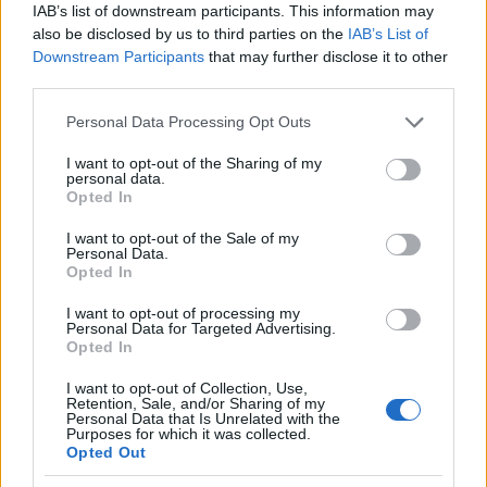
IAB’s list of downstream participants. This information may
also be disclosed by us to third parties on the
IAB’s List of
Downstream Participants
that may further disclose it to other
third parties.
Please note that this website/app uses one or more Google
Personal Data Processing Opt Outs
services and may gather and store information including but
not limited to your visit or usage behaviour. You may click to
I want to opt-out of the Sharing of my
personal data.
grant or deny consent to Google and its third-party tags to
Opted In
use your data for below specified purposes in below Google
consent section.
I want to opt-out of the Sale of my
Personal Data.
Opted In
Ακολουθήστε το
insider.gr στο Google News
και μάθετε
I want to opt-out of processing my
πρώτοι όλες τις
ειδήσεις
από την Ελλάδα και τον κόσμο.
Personal Data for Targeted Advertising.
Opted In
I want to opt-out of Collection, Use,
Retention, Sale, and/or Sharing of my
Personal Data that Is Unrelated with the
Purposes for which it was collected.
Opted Out