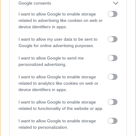
Google consents
I want to allow Google to enable storage
related to advertising like cookies on web or
device identifiers in apps.
I want to allow my user data to be sent to
Google for online advertising purposes.
I want to allow Google to send me
personalized advertising.
Διαβάζονται αυτή τη στιγμή
I want to allow Google to enable storage
related to analytics like cookies on web or
Ο Τραμπ αναδημοσίευσε συνέντευξη του
device identifiers in apps.
Πλεύρη
Εξοικονομώ - Επιχειρώ: Παράταση έως τις 30
I want to allow Google to enable storage
related to functionality of the website or app.
Νοεμβρίου για περισσότερες από 400
επιχειρήσεις
I want to allow Google to enable storage
Μετά την επιτυχία των καθαρών οικοπέδων, ας
related to personalization.
τολμήσουμε τα «καθαρά χωράφια» και