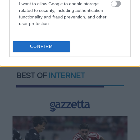
μεταρρύθμιση της γης στην Ελλάδα
I want to allow Google to enable storage
related to security, including authentication
functionality and fraud prevention, and other
user protection.
TAGS:
Αυτοκίνητο
Μοτοσικλέτα
Έρευνα
CONFIRM
BEST OF
INTERNET